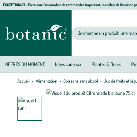
Aller
Aller
Aller
EXCEPTIONNEL I En raison d'un nombre de commandes important, les délais de livraison pe
à
au
au
Jardinerie écologique, animalerie, décoration, alimentation bio botanic®
la
contenu
pied
navigation
principal
de
Votre recherche
page
OFFRES DU MOMENT
Idées cadeaux
Plantes & fleurs
Pot
Accueil
Alimentation
Boissons sans alcool
Jus de fruits et lé