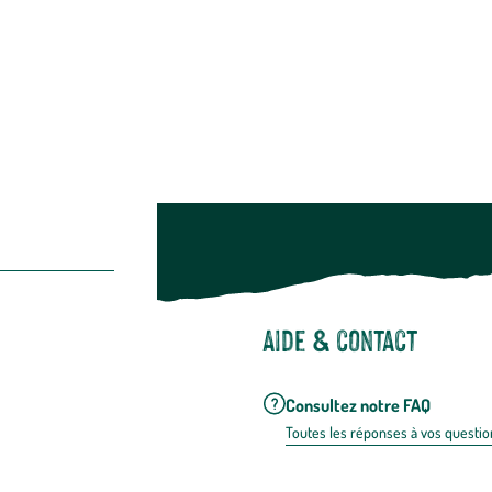
Restons c
Noël
Suivez-nou
Suiv
Aide & contact
Consultez notre FAQ
Toutes les répons
es à vos questio