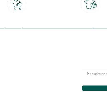
Click & Collect
Livraison partout en Fran
rait gratuit en magasin sous 2h
à domicile ou point relais
(Re)connectez-v
profitez de nos 
Plantes & fleurs
Potager & verger
Jardinage
Aménagement extérieur
Maison & décoration
Animalerie
Alimentation
Bien-être & hygiène