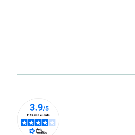
Nos marques
La carte cadeau botanic®
Collecte de vos produits
usagés
Rappels de produits
Aide & contact
Foire aux questions
Accessibilité : non conforme
Nos clients prennent la parole