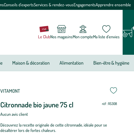
ons
Conseils d'experts
Services & rendez-vous
Engagements
Apprendre ensemble
Le Club
Nos magasins
Mon compte
Ma liste d’envies
ie
Maison & décoration
Alimentation
Bien-être & hygiène
VITAMONT
Citronnade bio jaune 75 cl
réf : 115308
Aucun avis client
Découvrez la recette originale de cette citronnade, idéale pour se
désaltérer lors de fortes chaleurs.