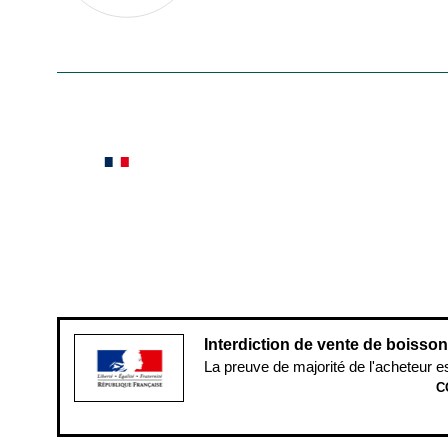
En savoir plus
Le saviez-vous ?
Notre site botanic® a été pensé, créé et développé
Conditions générales de vente
Conditions g
Pour votre santé, évitez de manger ent
Interdiction de vente de boisso
La preuve de majorité de l'acheteur e
C