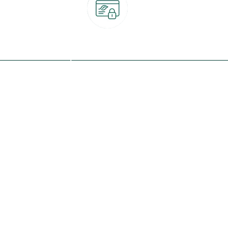
Paiement 100% sécurisé
CB, PayPal, carte cadeau, Alma 3x ou 4x
ret
Qui sommes-nous ?
Notre programme de fidélité
Nos engagements
Nos magasins
botanic® société à mission
Nos services & rendez-vous
Le fonds de dotation botanic
Nos conseils d'experts
Espace presse
Nos garanties
Travailler chez botanic®
Nos conditions de livraison
Nos offres d'emploi
Le retrait en magasin 2h
Nos offres du moment