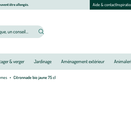
Aide & contact
Inspirati
uvent être allongés.
ager & verger
Jardinage
Aménagement extérieur
Animaler
gumes
Citronnade bio jaune 75 cl
Afficher
le
zoom
pour
l’image
1
sur
1