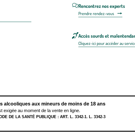
Rencontrez nos experts
Prendre rendez-vous
Accès sourds et malentenda
Cliquez-ici pour accéder au servic
 en FRANCE
énérales d'utilisation
Mentions légales
Politique de confidentialité & cookies
Pièces
re les repas,
www.mangerbouger.fr
.
L’abus d’alcool est dangereux pour l
ns alcooliques aux mineurs de moins de 18 ans
st exigée au moment de la vente en ligne.
ODE DE LA SANTÉ PUBLIQUE : ART. L. 3342-1. L. 3342-3