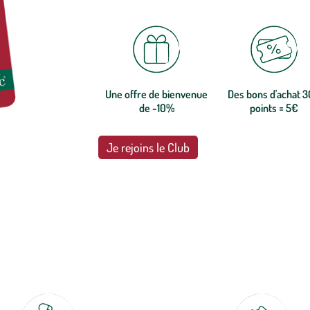
Une offre de bienvenue
Des bons d'achat 
de -10%
points = 5€
Je rejoins le Club
botanic®, les jardineries expertes du végétal depuis 1995.