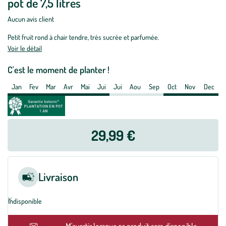
pot de 7,5 litres
Prunier
Mirabelle
Aucun avis client
De
Petit fruit rond à chair tendre, très sucrée et parfumée.
Nancy.
Voir le détail
Le
pot
C'est le moment de planter !
de
Jan
Fev
Mar
Avr
Mai
Jui
Jui
Aou
Sep
Oct
Nov
Dec
7,5
litres
29,99 €
Livraison
Indisponible
En rupture
M'avertir lorsque ce produit sera disponible