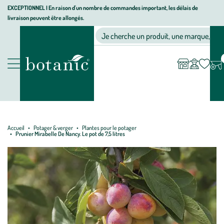
Aller
Aller
Aller
EXCEPTIONNEL I En raison d'un nombre de commandes important, les délais de
livraison peuvent être allongés.
à
au
au
Jardinerie écologique, animalerie, décoration, alimentation bio bot
la
contenu
pied
Ma
Nos magasins
Mon
Je cherche un produit, une marque, un co
liste
compte
navigation
principal
de
d’envies
page
Nos produits
Accueil
Potager & verger
Plantes pour le potager
Prunier Mirabelle De Nancy. Le pot de 7,5 litres