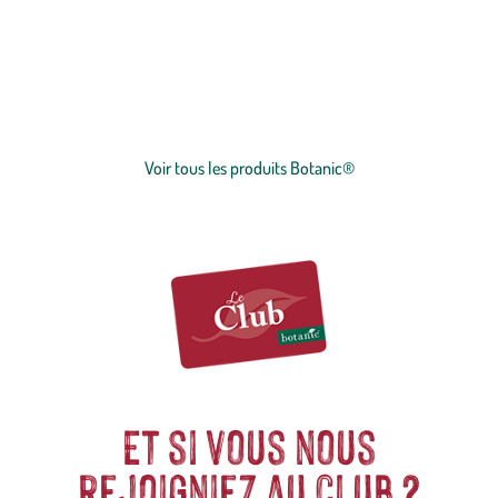
botanic®, expert du végétal, propose une large gamme de produits
de qualité et accessibles à tous. Les produits à marque botanic®
reflètent notre engagement pour la nature et nos valeurs.
Graines
et
plants
potagers, plantes fleuries et
arbustes
,
outillages
et
accessoires
du jardinier
… Nos produits répondent à un cahier des charges sans
Voir plus
concession sur la qualité, l'excellence environnementale et sociétale
et le prix juste.
Voir tous les produits Botanic®
Et si vous nous
rejoigniez au club ?