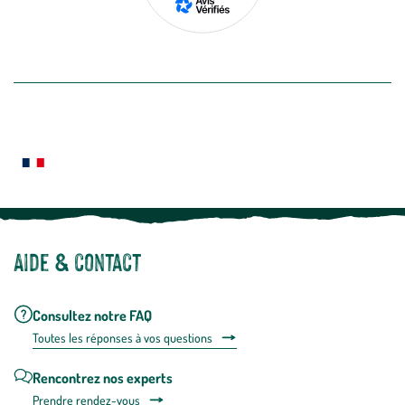
de
désabon
intégré
En savoir plus
dans
la
newslette
En
Le saviez-vous ?
savoir
plus
Notre site botanic® a été pensé, créé et développé en FRANCE
Aide & contact
Consultez notre FAQ
Toutes les répons
es à vos questions
Rencontrez nos experts
Prendre rendez-vous