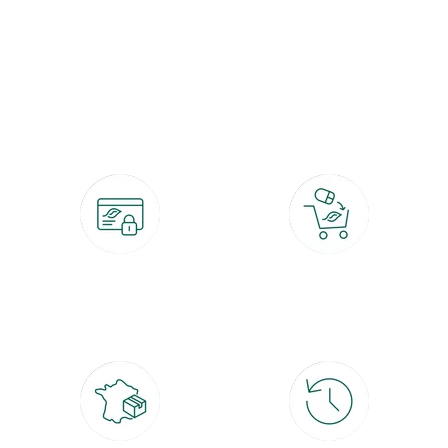
botanic®, les jardineries expertes du végétal depuis 1995.
Paiement 100% sécurisé
Click & Collect
CB, PayPal, carte cadeau, Alma 3x ou
retrait gratuit en magasin sous 2h
4x