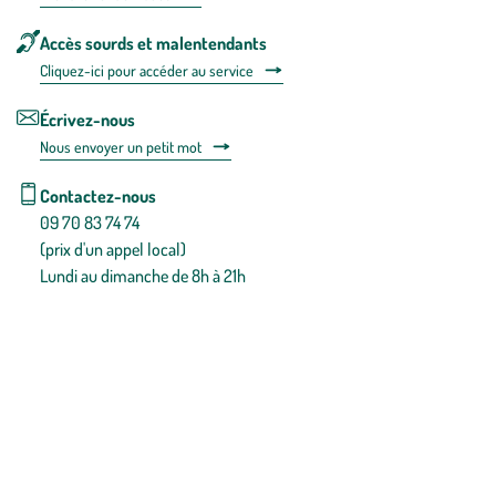
Accès sourds et malentendants
Cliquez-ici pour accéder au service
Écrivez-nous
Nous envoyer un petit mot
Contactez-nous
09 70 83 74 74
(prix d'un appel local)
Lundi au dimanche de 8h à 21h
Conditions générales de vente
Conditions générales d'utilisation
Mentions légales
Politique de confidentialité & cookies
Pièces détachées
Plan du site
Gestion des cookies
Pour votre santé, évitez de manger entre les repas,
www.mangerbouger.fr
.
L’abus d’alcool est dangereux pour la santé, à consommer avec