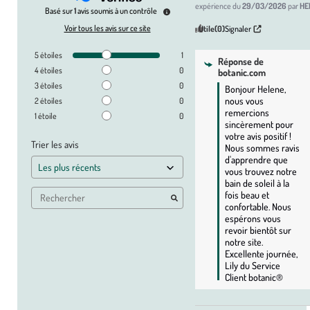
expérience du
29/03/2026
par
HE
Basé sur
1
avis soumis à un contrôle
Voir tous les avis sur ce site
Utile
(0)
Signaler
5
étoiles
1
Réponse de
4
étoiles
0
botanic.com
3
étoiles
0
Bonjour Helene, 
nous vous 
2
étoiles
0
remercions 
1
étoile
0
sincèrement pour 
votre avis positif ! 
Trier les avis
Nous sommes ravis 
d'apprendre que 
vous trouvez notre 
bain de soleil à la 
fois beau et 
confortable. Nous 
espérons vous 
revoir bientôt sur 
notre site. 
Excellente journée, 
Lily du Service 
Client botanic®