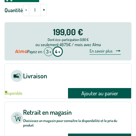
-
+
Quantité
199,00 €
Dont éco-participation 0,80 €
ou seulement 49.75€ / mois avec Alma
En savoir plus
3 ×
4 ×
Payez en :
Livraison
Ajouter au panier
Disponible
Retrait en magasin
Choisissez un magasin pour connaître la disponibilité et le prix du
produit