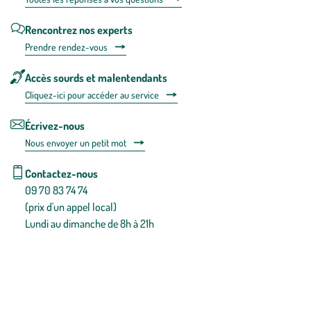
Rencontrez nos experts
Prendre rendez-vous
Accès sourds et malentendants
Cliquez-ici pour accéder au service
Écrivez-nous
Nous envoyer un petit mot
Contactez-nous
09 70 83 74 74
(prix d'un appel local)
Lundi au dimanche de 8h à 21h
Conditions générales de vente
Conditions générales d'utilisation
Mentions légales
Politique de confidentialité & cookies
Pièces détachées
Plan du site
Gestion des cookies