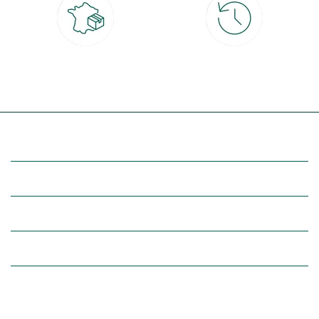
Livraison partout en France
30 jours pour changer d'avis
à domicile ou point relais
et retour gratuit en magasin
(Re)découvrez botanic®
Entre vous et nous
Nos univers botanic®
(Re)connectez-vous avec la nature, inspirez-vous et profitez de