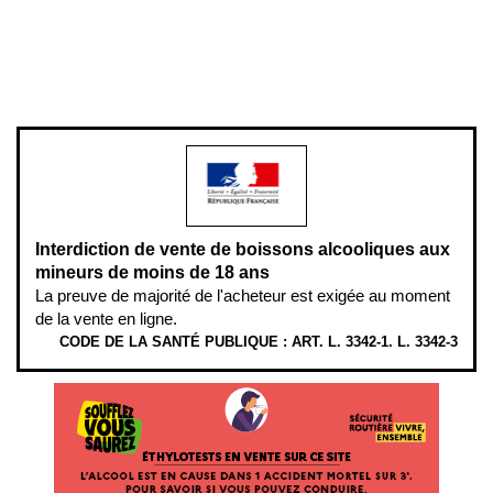
Pour votre santé, évitez de manger entre les repas,
www.mangerbouger.fr
.
L’abus d’alcool est dangereux pour la santé, à consommer avec
modération.
Interdiction de vente de boissons alcooliques aux
mineurs de moins de 18 ans
La preuve de majorité de l'acheteur est exigée au moment
de la vente en ligne.
CODE DE LA SANTÉ PUBLIQUE : ART. L. 3342-1. L. 3342-3
ÉTHYLOTESTS EN VENTE SUR CE SITE. L’ALCOOL EST EN CAUSE