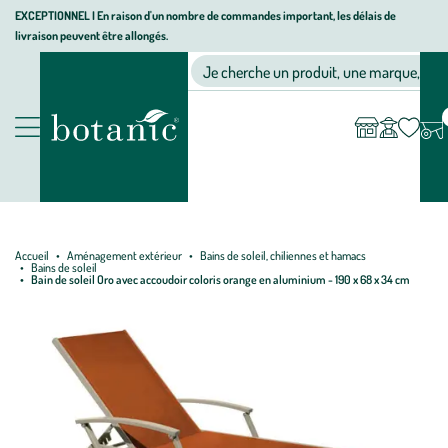
Aller
Aller
Aller
EXCEPTIONNEL I En raison d'un nombre de commandes important, les délais de
livraison peuvent être allongés.
à
au
au
Jardinerie écologique, animalerie, décoration, alimentation bio bot
la
contenu
pied
Ma
Nos magasins
Mon
Je cherche un produit, une marque, un co
liste
compte
navigation
principal
de
d’envies
page
Nos produits
Accueil
Aménagement extérieur
Bains de soleil, chiliennes et hamacs
Bains de soleil
Bain de soleil Oro avec accoudoir coloris orange en aluminium - 190 x 68 x 34 cm