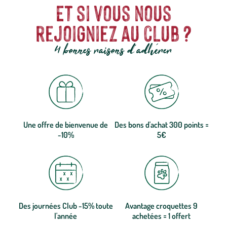
Et si vous nous
rejoigniez au club ?
4 bonnes raisons d'adhérer
Une offre de bienvenue de
Des bons d'achat 300 points =
-10%
5€
Des journées Club -15% toute
Avantage croquettes 9
l'année
achetées = 1 offert