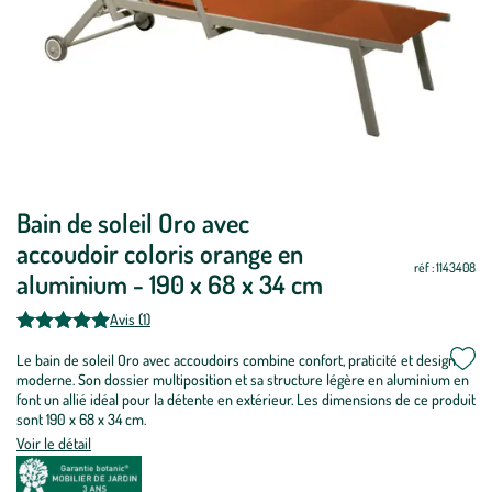
Mettre
Bain de soleil Oro avec
Mettre
à
à
accoudoir coloris orange en
jour
jour
réf : 1143408
aluminium - 190 x 68 x 34 cm
Avis (1)
Le bain de soleil Oro avec accoudoirs combine confort, praticité et design
moderne. Son dossier multiposition et sa structure légère en aluminium en
font un allié idéal pour la détente en extérieur. Les dimensions de ce produit
sont 190 x 68 x 34 cm.
Voir le détail