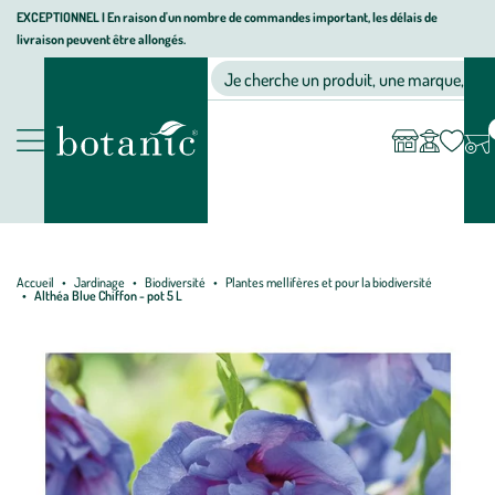
Aller
Aller
Aller
EXCEPTIONNEL I En raison d'un nombre de commandes important, les délais de
livraison peuvent être allongés.
à
au
au
Jardinerie écologique, animalerie, décoration, alimentation bio bot
la
contenu
pied
Ma
Nos magasins
Mon
Je cherche un produit, une marque, un co
liste
compte
navigation
principal
de
d’envies
page
Nos produits
Accueil
Jardinage
Biodiversité
Plantes mellifères et pour la biodiversité
Althéa Blue Chiffon - pot 5 L