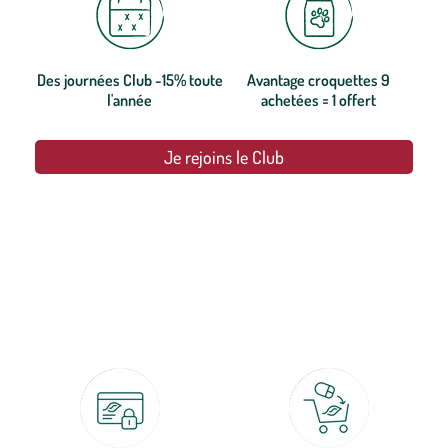
Des journées Club -15% toute
Avantage croquettes 9
l'année
achetées = 1 offert
Je rejoins le Club
botanic®, les jardineries expertes du végétal depuis 1995.