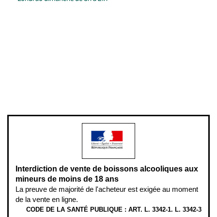
Conditions générales de vente
Conditions générales d'utilisation
Mentions légales
Politique de confidentialité & cookies
Pièces détachées
Plan du site
Gestion des cookies
Pour votre santé, évitez de manger entre les repas,
www.mangerbouger.fr
.
L’abus d’alcool est dangereux pour la santé, à consommer avec
modération.
Interdiction de vente de boissons alcooliques aux
mineurs de moins de 18 ans
La preuve de majorité de l'acheteur est exigée au moment
de la vente en ligne.
CODE DE LA SANTÉ PUBLIQUE : ART. L. 3342-1. L. 3342-3