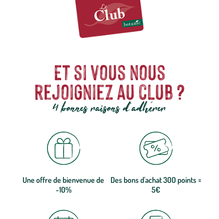
Et si vous nous
rejoigniez au club ?
4 bonnes raisons d'adhérer
Une offre de bienvenue de
Des bons d'achat 300 points =
-10%
5€