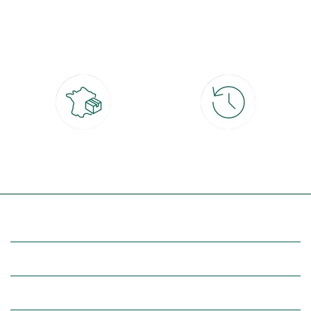
Paiement 100% sécurisé
Click & Collect
CB, PayPal, carte cadeau, Alma 3x ou
retrait gratuit en magasin sous 2h
4x
Livraison partout en France
30 jours pour changer d'avis
à domicile ou point relais
et retour gratuit en magasin
(Re)découvrez botanic®
Entre vous et nous