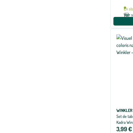
En st
Voir 
WINKLER
Set de tab
Kadra Win
3,99 €