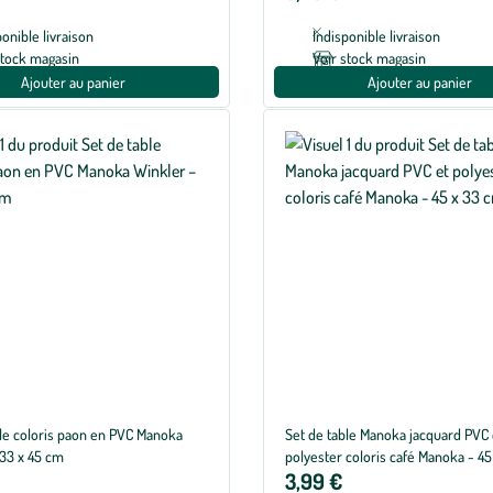
ponible livraison
Indisponible livraison
stock magasin
Voir stock magasin
Ajouter au panier
Ajouter au panier
ble coloris paon en PVC Manoka
Set de table Manoka jacquard PVC 
 33 x 45 cm
polyester coloris café Manoka - 4
3,99 €