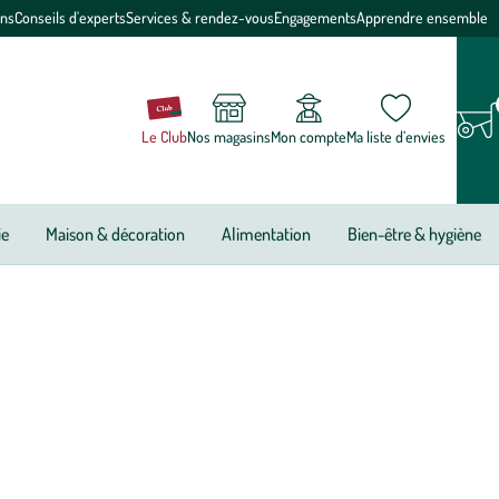
ons
Conseils d'experts
Services & rendez-vous
Engagements
Apprendre ensemble
Le Club
Nos magasins
Mon compte
Ma liste d’envies
ie
Maison & décoration
Alimentation
Bien-être & hygiène
s naturelles pour une ambiance plus naturelle au set de table au
s, des moments de convivialité grâce aux différentes couleurs et