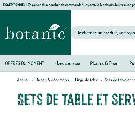
Aller
Aller
Aller
EXCEPTIONNEL I En raison d'un nombre de commandes important, les délais de livraison pe
à
au
au
Jardinerie
la
contenu
pied
écologique,
navigation
principal
de
animalerie,
Votre
page
décoration,
recherche
alimentation
bio
botanic®
OFFRES DU MOMENT
Idées cadeaux
Plantes & fleurs
Pot
Accueil
Maison & décoration
Linge de table
Sets de table et s
Sets de table et ser
Découvrez la sélection botanic® de sets de table et de serviettes
coton pour une ambiance plus traditionnelle, chacun habille vot
motifs des serviettes de table.