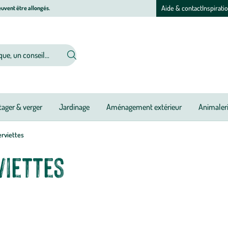
Aide & contact
Inspirati
uvent être allongés.
ager & verger
Jardinage
Aménagement extérieur
Animaler
erviettes
viettes
 pour ajouter une touche décorative à votre table. Du set de table en fibre
re table selon le thème de votre décoration. Faites de vos moments de repa