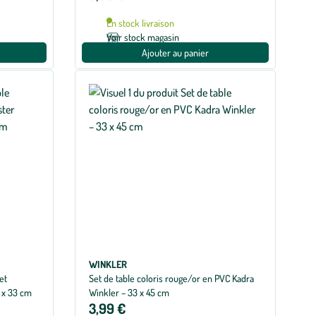
En stock livraison
Voir stock magasin
Ajouter au panier
WINKLER
et
Set de table coloris rouge/or en PVC Kadra
5 x 33 cm
Winkler – 33 x 45 cm
3,99 €