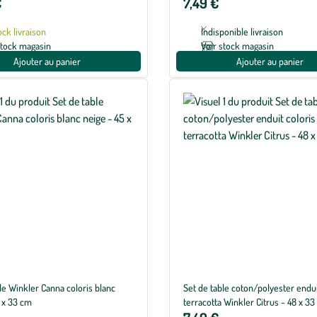
€
7,49 €
ock livraison
Indisponible livraison
stock magasin
Voir stock magasin
Ajouter au panier
Ajouter au panier
le Winkler Canna coloris blanc
Set de table coton/polyester endui
5 x 33 cm
terracotta Winkler Citrus - 48 x 3