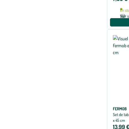
En st
Voir 
FERMOB
Set de tab
x 45 cm
13,99 