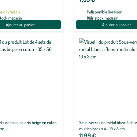
ock livraison
Indisponible livraison
stock magasin
Voir stock magasin
Ajouter au panier
Ajouter au panier
ets de table coloris beige en coton
Sous-verres en métal blanc à fleu
 cm
multicolores x 4 - 10 x 3 cm
11,99 €