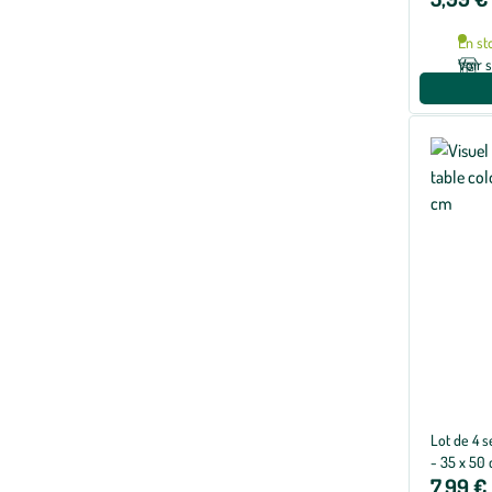
En st
Voir 
Lot de 4 s
- 35 x 50
7,99 €