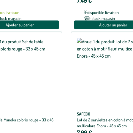
7,49 €
ock livraison
Indisponible livraison
stock magasin
Voir stock magasin
Ajouter au panier
Ajouter au panier
SAFECO
le Manoka coloris rouge - 33 x 45
Lot de 2 serviettes en coton à moti
multicolore Enora - 45 x 45 cm
7,99 €