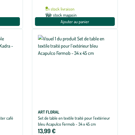
En stock livraison
Voir stock magasin
Ajouter au panier
ART FLORAL
ster café
Set de table en textile traité pour l’extérieur
bleu Acapulco Fermob - 34 x 45 cm
13,99 €