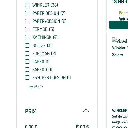
13,99 
WINKLER
(38)
PAPER DESIGN
(7)
En st
Voir 
PAPER+DESIGN
(6)
FERMOB
(5)
KAEMINGK
(4)
BOLTZE
(4)
EDELMAN
(2)
LABEO
(1)
SAFECO
(1)
ESSCHERT DESIGN
(1)
Voir plus
Replier
PRIX
WINKLER
Set de tab
neige - 4
0,00 €
15,00 €