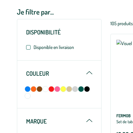
Je filtre par...
Liste
105 produits
des
DISPONIBILITÉ
filtres
appliqués
Disponible en livraison
Replier
COULEUR
FERMOB
Replier
MARQUE
Set de tab