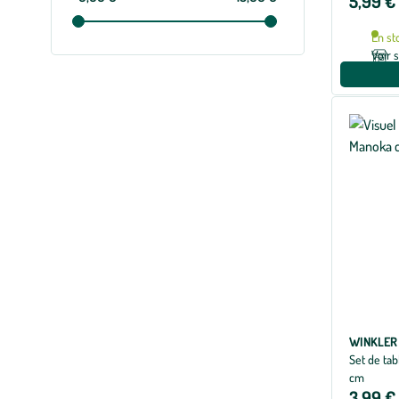
5,99 €
En st
Voir 
WINKLER
Set de tab
cm
3,99 €