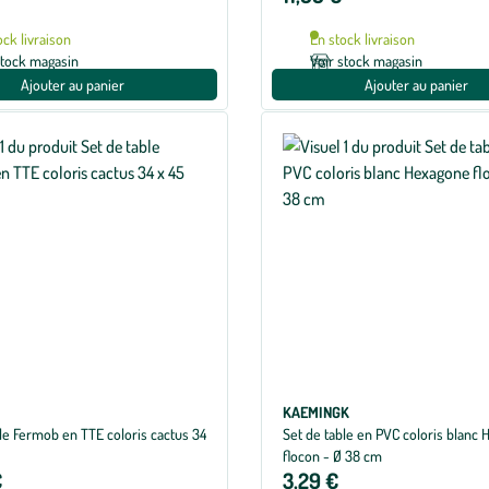
ock livraison
En stock livraison
stock magasin
Voir stock magasin
Ajouter au panier
Ajouter au panier
KAEMINGK
le Fermob en TTE coloris cactus 34
Set de table en PVC coloris blanc
flocon - Ø 38 cm
€
3,29 €