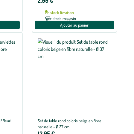
2,99 €
En stock livraison
Voir stock magasin
Ajouter au panier
f fleuri
Set de table rond coloris beige en fibre
naturelle - Ø 37 cm
12,95 €