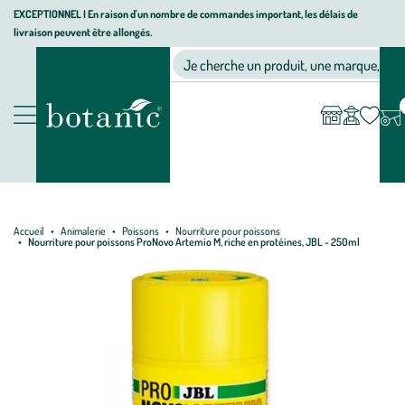
Aller
Aller
Aller
EXCEPTIONNEL I En raison d'un nombre de commandes important, les délais de
livraison peuvent être allongés.
à
au
au
Jardinerie écologique, animalerie, décoration, alimentation bio bot
la
contenu
pied
Ma
Nos magasins
Mon
Je cherche un produit, une marque, un co
liste
compte
navigation
principal
de
d’envies
page
Nos produits
Accueil
Animalerie
Poissons
Nourriture pour poissons
Nourriture pour poissons ProNovo Artemio M, riche en protéines, JBL - 250ml