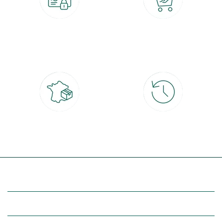
Paiement 100% sécurisé
Click & Collect
CB, PayPal, carte cadeau, Alma 3x ou
retrait gratuit en magasin sous 2h
4x
Livraison partout en France
30 jours pour changer d'avis
à domicile ou point relais
et retour gratuit en magasin
(Re)découvrez botanic®