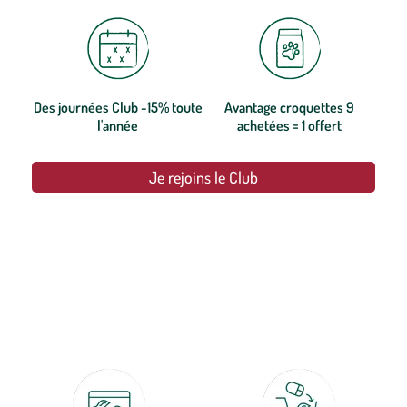
Des journées Club -15% toute
Avantage croquettes 9
l'année
achetées = 1 offert
Je rejoins le Club
botanic®, les jardineries expertes du végétal depuis 1995.