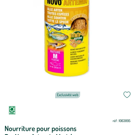
Exclusivité web
Mettre
Mettre
à
à
jour
jour
réf : 1063895
Nourriture pour poissons