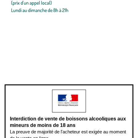
(prix d'un appel local)
Lundi au dimanche de 8h à 21h
Conditions générales de vente
Conditions générales d'utilisation
Mentions légales
Politique de confidentialité & cookies
Pièces détachées
Plan du site
Gestion des cookies
Pour votre santé, évitez de manger entre les repas,
www.mangerbouger.fr
.
L’abus d’alcool est dangereux pour la santé, à consommer avec
modération.
Interdiction de vente de boissons alcooliques aux
mineurs de moins de 18 ans
La preuve de majorité de l'acheteur est exigée au moment