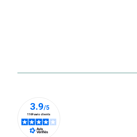
La carte cadeau botanic®
Collecte de vos produits
usagés
Rappels de produits
Aide & contact
Foire aux questions
Accessibilité : non conforme
Nos clients prennent la parole