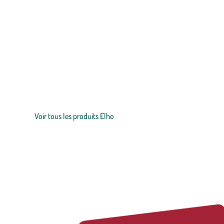
Zoom sur la marque
Depuis plus de 60 ans, elho façonne des
pots
et
jardinières
qui al
base d’énergie verte pour végétaliser chaque espace :
maison
, te
fonctionne qu’à l’énergie renouvelable et elho prône la qualité d
Voir tous les produits Elho