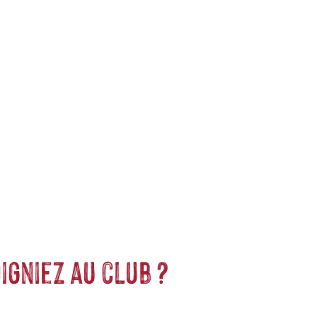
ontournable, elho crée des produits 100% recyclés et recyclables à
 place à la nature dans notre quotidien. La production ne
roduits elho c’est avant tout habiller vos
plantes
à votre goût.
igniez au club ?