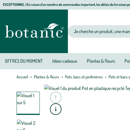
Aller
Aller
Aller
EXCEPTIONNEL I En raison d'un nombre de commandes important, les délais de livraison pe
à
au
au
Jardinerie écologique, animalerie, décoration, alimentation bio botanic®
la
contenu
pied
navigation
principal
de
Votre recherche
page
OFFRES DU MOMENT
Idées cadeaux
Plantes & fleurs
Pot
Accueil
Plantes & fleurs
Pots, bacs et jardinières
Pots et bacs 
e
A
l
l
e
r
à
l
a
s
l
i
d
e
p
r
é
c
é
d
e
n
t
e
A
l
l
e
r
à
l
a
s
l
i
d
e
s
u
i
v
a
n
t