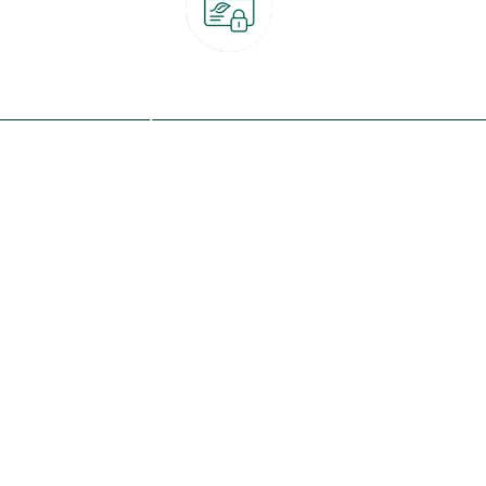
Paiement 100% sécurisé
CB, PayPal, carte cadeau, Alma 3x ou 4x
ret
Qui sommes-nous ?
Notre programme de fidélité
Nos engagements
Nos magasins
botanic® société à mission
Nos services & rendez-vous
Le fonds de dotation botanic
Nos conseils d'experts
Espace presse
Nos garanties
Travailler chez botanic®
Nos conditions de livraison
Nos offres d'emploi
Le retrait en magasin 2h
Nos offres du moment
Nos marques