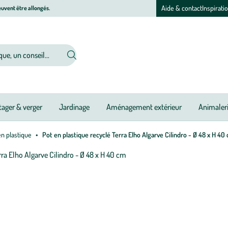
Aide & contact
Inspirati
uvent être allongés.
ager & verger
Jardinage
Aménagement extérieur
Animaler
en plastique
Pot en plastique recyclé Terra Elho Algarve Cilindro - Ø 48 x H 40
Afficher
le
M
M
zoom
à
à
pour
jo
jo
l’image
1
sur
5