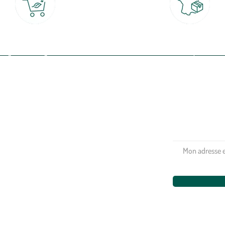
Click & Collect
Livraison partout en Fran
rait gratuit en magasin sous 2h
à domicile ou point relais
(Re)connectez-v
profitez de nos 
Plantes & fleurs
Potager & verger
Jardinage
Aménagement extérieur
Maison & décoration
Animalerie
Alimentation
Bien-être & hygiène
Restons c
Noël