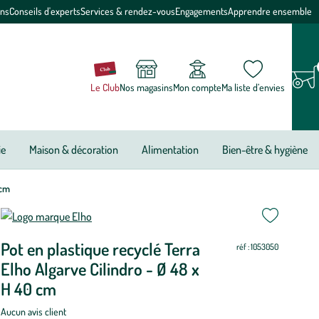
ons
Conseils d'experts
Services & rendez-vous
Engagements
Apprendre ensemble
Le Club
Nos magasins
Mon compte
Ma liste d’envies
ie
Maison & décoration
Alimentation
Bien-être & hygiène
 cm
ettre
ettre
Pot en plastique recyclé Terra
ur
ur
réf : 1053050
Elho Algarve Cilindro - Ø 48 x
H 40 cm
Aucun avis client