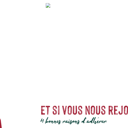
lient design, durabilité et passion pour la nature. Marque néerlandaise inc
rrasse, balcon ou jardin. Leur mission est simple et inspirante : offrir de la
urable et le zéro déchet grâce à leurs pots 100% recyclables. Acheter des p
Et si vous nous rejo
4 bonnes raisons d'adhérer