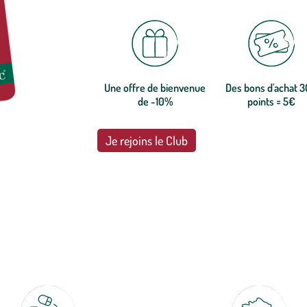
Une offre de bienvenue
Des bons d'achat 
de -10%
points = 5€
Je rejoins le Club
botanic®, les jardineries expertes du végétal depuis 1995.