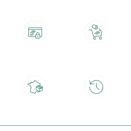
Paiement 100% sécurisé
Click & Collect
CB, PayPal, carte cadeau, Alma 3x ou
retrait gratuit en magasin sous 2h
4x
Livraison partout en France
30 jours pour changer d'avis
à domicile ou point relais
et retour gratuit en magasin