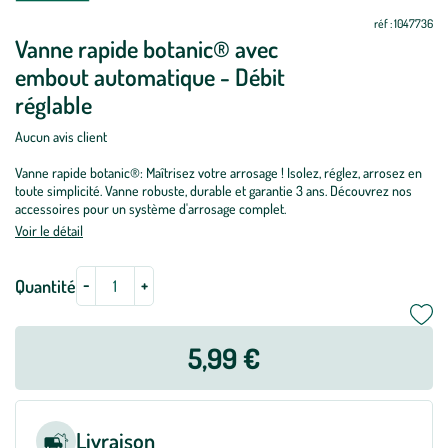
à
à
jour
jour
réf : 1047736
Vanne rapide botanic® avec
embout automatique - Débit
réglable
Aucun avis client
Vanne rapide botanic®: Maîtrisez votre arrosage ! Isolez, réglez, arrosez en
toute simplicité. Vanne robuste, durable et garantie 3 ans. Découvrez nos
accessoires pour un système d'arrosage complet.
Voir le détail
-
+
Quantité
5,99 €
Livraison