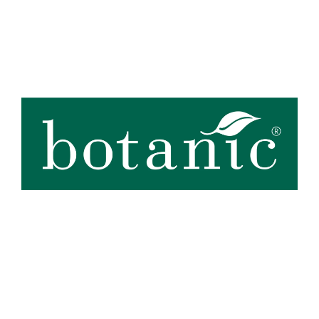
Zoom sur la marque
botanic®, expert du végétal, propose une large gamme de produits
de qualité et accessibles à tous. Les produits à marque botanic®
reflètent notre engagement pour la nature et nos valeurs.
Graines
et
plants
potagers, plantes fleuries et
arbustes
,
outillages
et
accessoires
du jardinier
… Nos produits répondent à un cahier des charges sans
Voir plus