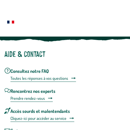
En
Le saviez-vous ?
savoir
plus
Notre site botanic® a été pensé, créé et développé en FRANCE
Aide & contact
Consultez notre FAQ
Toutes les répons
es à vos questions
Rencontrez nos experts
Prendre rendez-vous
Accès sourds et malentendants
Cliquez-ici pour accéder au service