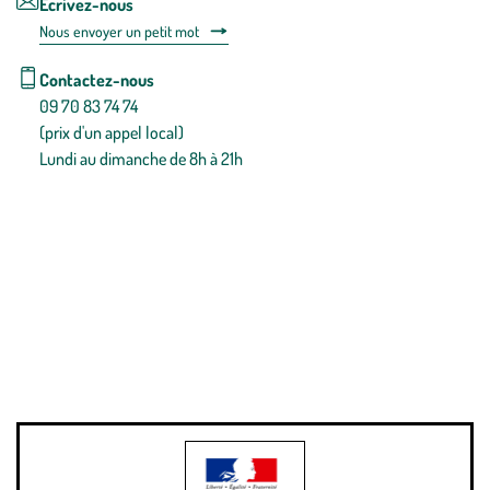
Écrivez-nous
Nous envoyer un petit mot
Contactez-nous
09 70 83 74 74
(prix d'un appel local)
Lundi au dimanche de 8h à 21h
Conditions générales de vente
Conditions générales d'utilisation
Mentions légales
Politique de confidentialité & cookies
Pièces détachées
Plan du site
Gestion des cookies
Pour votre santé, évitez de manger entre les repas,
www.mangerbouger.fr
.
L’abus d’alcool est dangereux pour la santé, à consommer avec
modération.