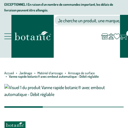
Aller
Aller
Aller
EXCEPTIONNEL I En raison d'un nombre de commandes important, les délais de
livraison peuvent être allongés.
à
au
au
Jardinerie écologique, animalerie, décoration, alimentation bio bot
la
contenu
pied
Ma
Nos magasins
Mon
Je cherche un produit, une marque, un co
liste
compte
navigation
principal
de
d’envies
page
Nos produits
Accueil
Jardinage
Matériel d’arrosage
Arrosage de surface
Vanne rapide botanic® avec embout automatique - Débit réglable
Mettre
Mettre