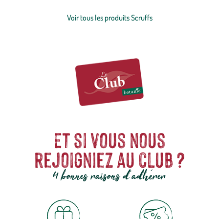
de créer les meilleurs produits pour animaux de compagnie sur le
marché. Retrouvez des couchages thermiques ou rafraîchissants, en
Voir tous les produits Scruffs
matière imperméable ou encore des coussins à mémoire de forme.
Votre
chien
ou
chat
trouvera forcément son bonheur !
Et si vous nous
rejoigniez au club ?
4 bonnes raisons d'adhérer