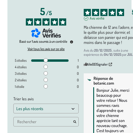
5
/
5
Avis vérifié
Ma chienne de 12 ans l'adore, el
le quitte plus pour dormir, et 
délaisse son panier qui est pou
Basé sur
1
avis soumis à un contrôle
moins dans le passage !
Voir tous les avis sur ce site
Avis du
20/12/2025
, suite à une
expérience du
04/12/2025
par
JULI
5
étoiles
1
Utile
(0)
Signaler
4
étoiles
0
3
étoiles
0
Réponse de
2
étoiles
0
botanic.com
1
étoile
0
Bonjour Julie, merci 
beaucoup pour 
Trier les avis
votre retour ! Nous 
sommes ravis 
d'apprendre que 
votre chienne 
apprécie tant son 
nouveau couchage. 
C'est toujours un 