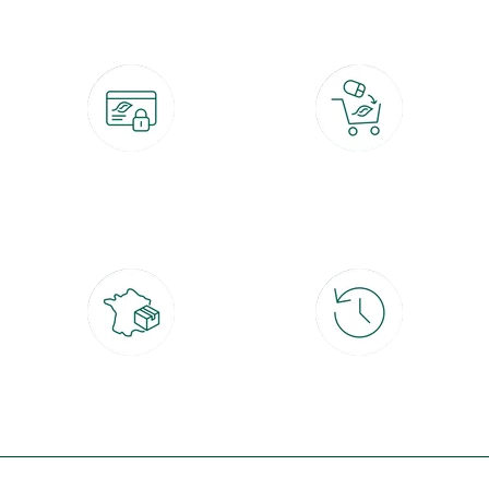
Paiement 100% sécurisé
Click & Collect
CB, PayPal, carte cadeau, Alma 3x ou
retrait gratuit en magasin sous 2h
4x
Livraison partout en France
30 jours pour changer d'avis
à domicile ou point relais
et retour gratuit en magasin