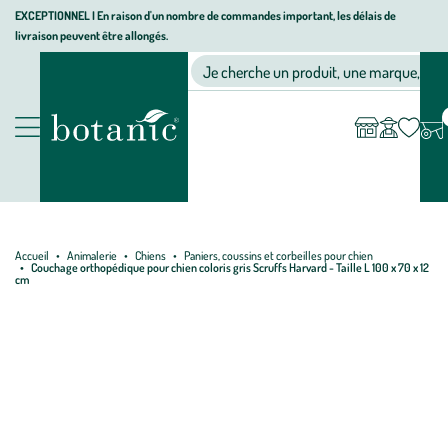
Aller
Aller
Aller
EXCEPTIONNEL I En raison d'un nombre de commandes important, les délais de
livraison peuvent être allongés.
à
au
au
Jardinerie écologique, animalerie, décoration, alimentation bio bot
la
contenu
pied
Ma
Nos magasins
Mon
Je cherche un produit, une marque, un co
liste
compte
navigation
principal
de
d’envies
page
Nos produits
Accueil
Animalerie
Chiens
Paniers, coussins et corbeilles pour chien
Couchage orthopédique pour chien coloris gris Scruffs Harvard - Taille L 100 x 70 x 12
cm