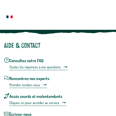
En
Le saviez-vous ?
savoir
plus
Notre site botanic® a été pensé, créé et développé en FRANCE
Aide & contact
Consultez notre FAQ
Toutes les répons
es à vos questions
Rencontrez nos experts
Prendre rendez-vous
Accès sourds et malentendants
Cliquez-ici pour accéder au service
Écrivez-nous