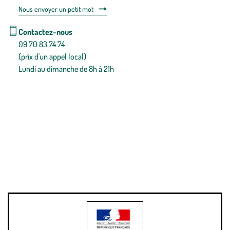
Nous envoyer un petit mot
Contactez-nous
09 70 83 74 74
(prix d'un appel local)
Lundi au dimanche de 8h à 21h
Conditions générales de vente
Conditions générales d'utilisation
Mentions légales
Politique de confidentialité & cookies
Pièces détachées
Plan du site
Gestion des cookies
Pour votre santé, évitez de manger entre les repas,
www.mangerbouger.fr
.
L’abus d’alcool est dangereux pour la santé, à consommer avec
modération.