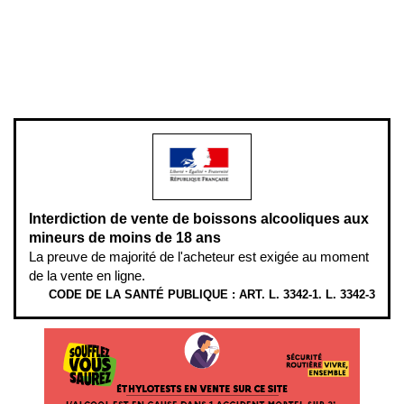
Pour votre santé, évitez de manger entre les repas,
www.mangerbouger.fr
.
L’abus d’alcool est dangereux pour la santé, à consommer avec
modération.
Interdiction de vente de boissons alcooliques aux
mineurs de moins de 18 ans
La preuve de majorité de l'acheteur est exigée au moment
de la vente en ligne.
CODE DE LA SANTÉ PUBLIQUE : ART. L. 3342-1. L. 3342-3
ÉTHYLOTESTS
EN
VENTE
SUR