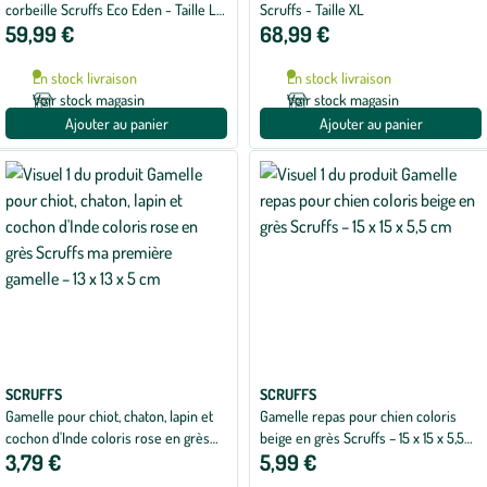
corbeille Scruffs Eco Eden - Taille L
Scruffs - Taille XL
59,99 €
68,99 €
75 x 60 cm
En stock livraison
En stock livraison
Voir stock magasin
Voir stock magasin
Ajouter au panier
Ajouter au panier
SCRUFFS
SCRUFFS
Gamelle pour chiot, chaton, lapin et
Gamelle repas pour chien coloris
cochon d'Inde coloris rose en grès
beige en grès Scruffs – 15 x 15 x 5,5
3,79 €
5,99 €
Scruffs ma première gamelle – 13 x 13
cm
x 5 cm