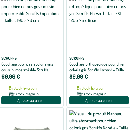
SCRUFFS
SCRUFFS
Couchage pour chien coloris gris
Couchage orthopédique pour chien
coussin imperméable Scruffs
coloris gris Scruffs Harvard - Taille
69,99 €
89,99 €
Expédition - Taille L 100 x 70 cm
XL 120 x 75 x 16 cm
En stock livraison
En stock livraison
Voir stock magasin
Voir stock magasin
Ajouter au panier
Ajouter au panier