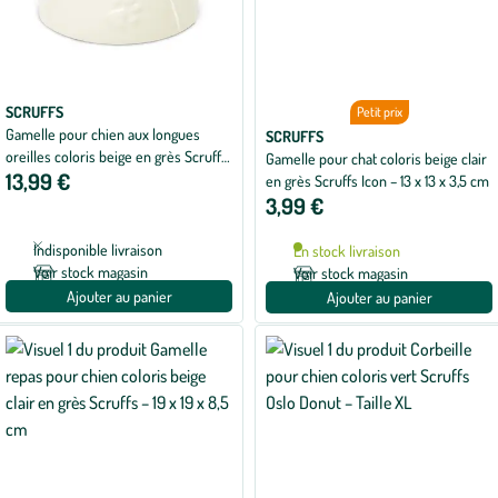
SCRUFFS
Petit prix
Gamelle pour chien aux longues
SCRUFFS
oreilles coloris beige en grès Scruffs
Gamelle pour chat coloris beige clair
13,99 €
– 21 x 21 x 8,5 cm
en grès Scruffs Icon – 13 x 13 x 3,5 cm
3,99 €
Indisponible livraison
En stock livraison
Voir stock magasin
Voir stock magasin
Ajouter au panier
Ajouter au panier