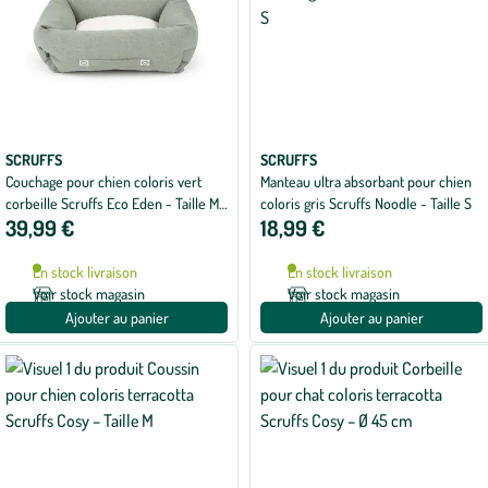
SCRUFFS
SCRUFFS
Couchage pour chien coloris vert
Manteau ultra absorbant pour chien
corbeille Scruffs Eco Eden - Taille M
coloris gris Scruffs Noodle - Taille S
39,99 €
18,99 €
60 x 50 cm
En stock livraison
En stock livraison
Voir stock magasin
Voir stock magasin
Ajouter au panier
Ajouter au panier