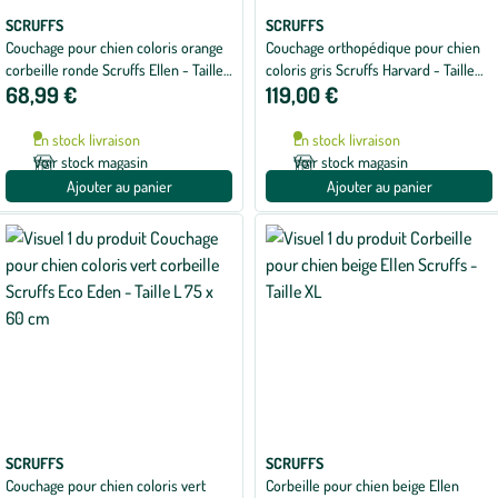
SCRUFFS
SCRUFFS
Couchage pour chien coloris orange
Couchage orthopédique pour chien
corbeille ronde Scruffs Ellen - Taille
coloris gris Scruffs Harvard - Taille
68,99 €
119,00 €
XL Ø 75 cm
XXL 110 x 82 x 22 cm
En stock livraison
En stock livraison
Voir stock magasin
Voir stock magasin
Ajouter au panier
Ajouter au panier
SCRUFFS
SCRUFFS
Couchage pour chien coloris vert
Corbeille pour chien beige Ellen