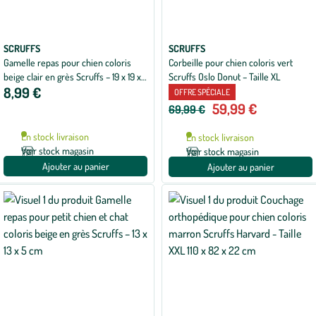
SCRUFFS
SCRUFFS
Gamelle repas pour chien coloris
Corbeille pour chien coloris vert
beige clair en grès Scruffs – 19 x 19 x
Scruffs Oslo Donut – Taille XL
8,99 €
8,5 cm
OFFRE SPÉCIALE
59,99 €
69,99 €
En stock livraison
En stock livraison
Voir stock magasin
Voir stock magasin
Ajouter au panier
Ajouter au panier