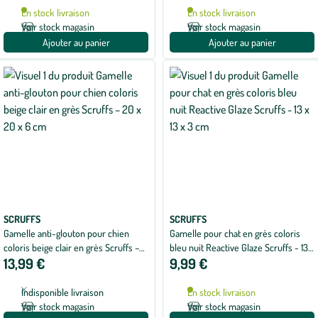
En stock livraison
En stock livraison
Voir stock magasin
Voir stock magasin
Ajouter au panier
Ajouter au panier
SCRUFFS
SCRUFFS
Gamelle anti-glouton pour chien
Gamelle pour chat en grès coloris
coloris beige clair en grès Scruffs –
bleu nuit Reactive Glaze Scruffs - 13 x
13,99 €
9,99 €
20 x 20 x 6 cm
13 x 3 cm
Indisponible livraison
En stock livraison
Voir stock magasin
Voir stock magasin