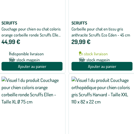
SCRUFFS
SCRUFFS
Couchage pour chien ou chat coloris
Corbeille pour chat en tissu gris
orange corbeille ronde Scruffs Ellen
anthracite Scruffs Eco Eden - 45 cm
44,99 €
29,99 €
- Taille M Ø 55 cm
Indisponible livraison
En stock livraison
Voir stock magasin
Voir stock magasin
Ajouter au panier
Ajouter au panier