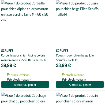
SCRUFFS
SCRUFFS
Corbeille pour chien Alpine coloris
Coussin pour chien beige Ellen
marron en tissu Scruffs Taille M - 60
Scruffs - Taille M
39,99 €
38,99 €
x 50 cm
En stock livraison
En stock livraison
Voir stock magasin
Voir stock magasin
Ajouter au panier
Ajouter au panier