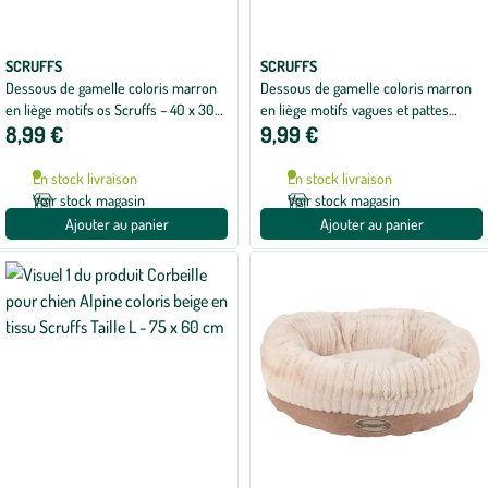
SCRUFFS
SCRUFFS
Dessous de gamelle coloris marron
Dessous de gamelle coloris marron
en liège motifs os Scruffs – 40 x 30
en liège motifs vagues et pattes
8,99 €
9,99 €
cm
Scruffs – x 2
En stock livraison
En stock livraison
Voir stock magasin
Voir stock magasin
Ajouter au panier
Ajouter au panier