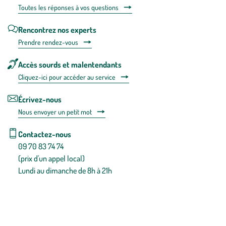
Toutes les répons
es à vos questions
Rencontrez nos experts
Prendre rendez-vous
Accès sourds et malentendants
Cliquez-ici pour accéder au service
Écrivez-nous
Nous envoyer un petit mot
Contactez-nous
09 70 83 74 74
(prix d'un appel local)
Lundi au dimanche de 8h à 21h
Conditions générales de vente
Conditions générales d'utilisation
Mentions légales
Politique de confidentialité & cookies
Pièces détachées
Plan du site
Gestion des cookies