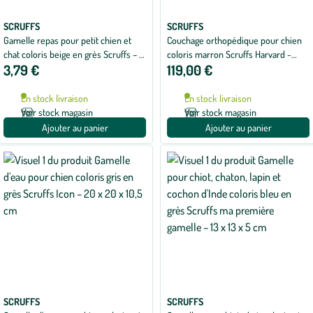
SCRUFFS
SCRUFFS
Gamelle repas pour petit chien et
Couchage orthopédique pour chien
chat coloris beige en grès Scruffs – 13
coloris marron Scruffs Harvard -
3,79 €
119,00 €
x 13 x 5 cm
Taille XXL 110 x 82 x 22 cm
En stock livraison
En stock livraison
Voir stock magasin
Voir stock magasin
Ajouter au panier
Ajouter au panier
SCRUFFS
SCRUFFS