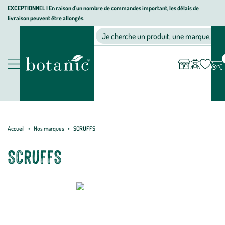
Aller
Aller
Aller
EXCEPTIONNEL I En raison d'un nombre de commandes important, les délais de
livraison peuvent être allongés.
à
au
au
Jardinerie
la
contenu
pied
Ma
Nos magasins
Mon
Je cherche un produit, une marque, un co
liste
compte
écologique,
navigation
principal
de
d’envies
animalerie,
page
décoration,
Nos
alimentation
produits
bio
botanic®
Accueil
Nos marques
SCRUFFS
SCRUFFS
Chaque coussin de la marque a été soigneusement conçu pour