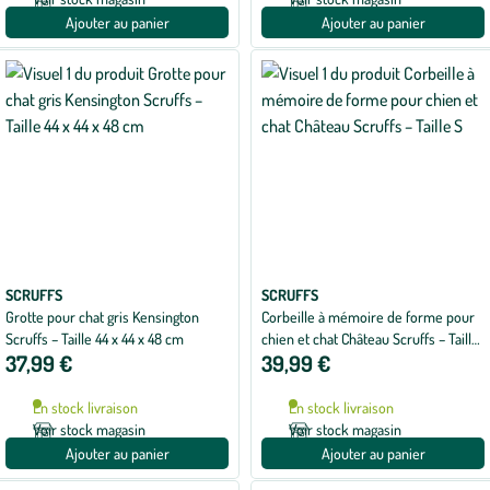
Ajouter au panier
Ajouter au panier
SCRUFFS
SCRUFFS
Grotte pour chat gris Kensington
Corbeille à mémoire de forme pour
Scruffs – Taille 44 x 44 x 48 cm
chien et chat Château Scruffs – Taille
37,99 €
39,99 €
S
En stock livraison
En stock livraison
Voir stock magasin
Voir stock magasin
Ajouter au panier
Ajouter au panier