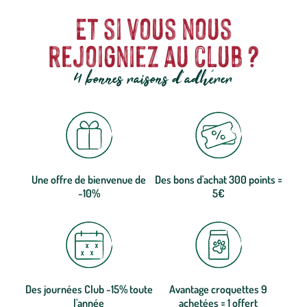
Et si vous nous
rejoigniez au club ?
4 bonnes raisons d'adhérer
Une offre de bienvenue de
Des bons d'achat 300 points =
-10%
5€
Des journées Club -15% toute
Avantage croquettes 9
l'année
achetées = 1 offert