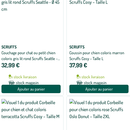
SCRUFFS
SCRUFFS
Couchage pour chat ou petit chien
Coussin pour chien coloris marron
coloris gris lit rond Scruffs Seattle -
Scruffs Cosy – Taille L
32,99 €
37,99 €
Ø 45 cm
En stock livraison
En stock livraison
Voir stock magasin
Voir stock magasin
Ajouter au panier
Ajouter au panier