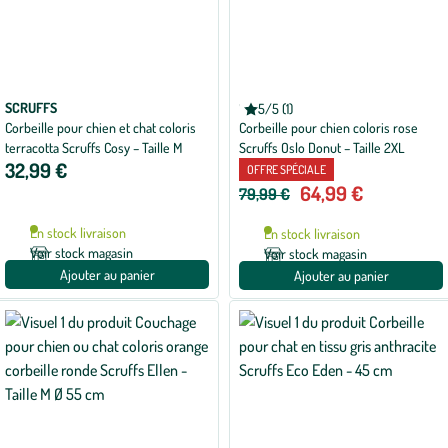
SCRUFFS
SCRUFFS
5/5 (1)
Note
Corbeille pour chien et chat coloris
Corbeille pour chien coloris rose
moyenne
de
terracotta Scruffs Cosy – Taille M
Scruffs Oslo Donut – Taille 2XL
5
32,99 €
sur
OFFRE SPÉCIALE
5
64,99 €
79,99 €
avec
1
avis
En stock livraison
En stock livraison
Voir stock magasin
Voir stock magasin
Ajouter au panier
Ajouter au panier