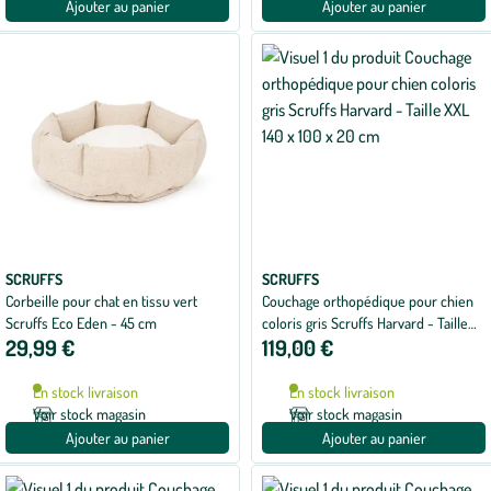
Ajouter au panier
Ajouter au panier
SCRUFFS
SCRUFFS
Corbeille pour chat en tissu vert
Couchage orthopédique pour chien
Scruffs Eco Eden - 45 cm
coloris gris Scruffs Harvard - Taille
29,99 €
119,00 €
XXL 140 x 100 x 20 cm
En stock livraison
En stock livraison
Voir stock magasin
Voir stock magasin
Ajouter au panier
Ajouter au panier