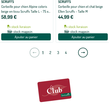
SCRUFFS
SCRUFFS
Corbeille pour chien Alpine coloris
Corbeille pour chien et chat beige
beige en tissu Scruffs Taille L - 75 x
Ellen Scruffs - Taille M
58,99 €
44,99 €
60 cm
En stock livraison
En stock livraison
Voir stock magasin
Voir stock magasin
Ajouter au panier
Ajouter au panier
Page
1
2
3
4
suivante