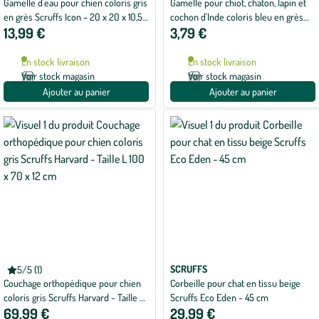
Gamelle d'eau pour chien coloris gris
Gamelle pour chiot, chaton, lapin et
en grès Scruffs Icon – 20 x 20 x 10,5
cochon d'Inde coloris bleu en grès
13,99 €
3,79 €
cm
Scruffs ma première gamelle – 13 x 13
x 5 cm
En stock livraison
En stock livraison
Voir stock magasin
Voir stock magasin
Ajouter au panier
Ajouter au panier
SCRUFFS
SCRUFFS
5/5 (1)
Note
Couchage orthopédique pour chien
Corbeille pour chat en tissu beige
moyenne
de
coloris gris Scruffs Harvard - Taille L
Scruffs Eco Eden - 45 cm
5
69,99 €
29,99 €
100 x 70 x 12 cm
sur