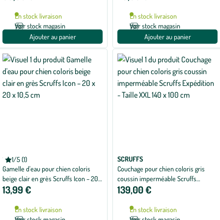
5
avec
En stock livraison
En stock livraison
1
avis
Voir stock magasin
Voir stock magasin
Ajouter au panier
Ajouter au panier
SCRUFFS
SCRUFFS
1/5 (1)
Note
Gamelle d'eau pour chien coloris
Couchage pour chien coloris gris
moyenne
de
beige clair en grès Scruffs Icon – 20 x
coussin imperméable Scruffs
1
13,99 €
139,00 €
20 x 10,5 cm
Expédition - Taille XXL 140 x 100 cm
sur
5
avec
En stock livraison
En stock livraison
1
avis
Voir stock magasin
Voir stock magasin