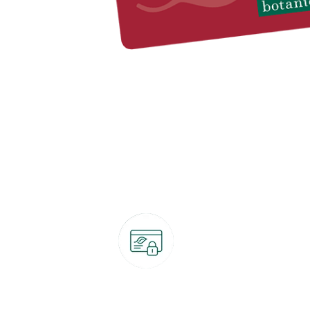
Paiement 100% sécurisé
CB, PayPal, carte cadeau, Alma 3x ou 4x
ret