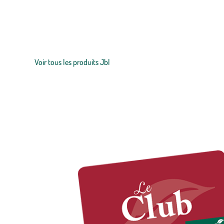
Zoom sur la marque
Spécialisée dans les produits pour
aquariums
, terrariums et
bassi
durable, cette entreprise veille à ce que toute leur gamme de pr
Voir tous les produits Jbl