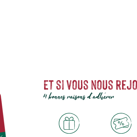
ns de jardin
, JBL possède son propre centre de recherche afin de vous pr
oduits protège l’environnement. botanic® a sélectionné pour vous des alim
Et si vous nous rejo
4 bonnes raisons d'adhérer