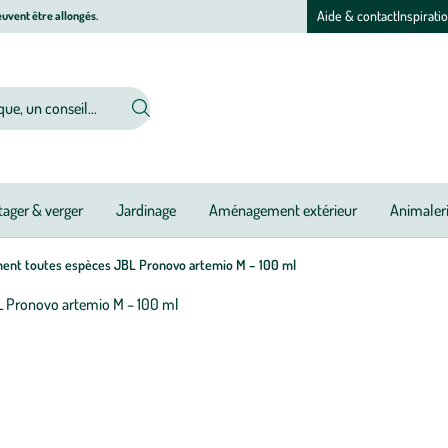
Aide & contact
Inspirati
uvent être allongés.
ager & verger
Jardinage
Aménagement extérieur
Animaler
ent toutes espèces JBL Pronovo artemio M – 100 ml
Afficher
le
M
M
zoom
à
à
pour
jo
jo
l’image
1
sur
2