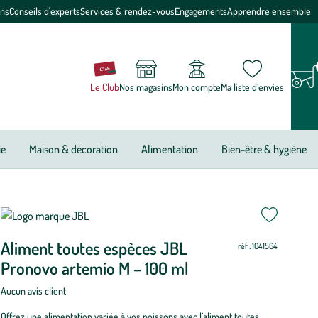
ons
Conseils d'experts
Services & rendez-vous
Engagements
Apprendre ensemble
Le Club
Nos magasins
Mon compte
Ma liste d’envies
ie
Maison & décoration
Alimentation
Bien-être & hygiène
ettre
ettre
Aliment toutes espèces JBL
ur
ur
réf : 1041564
Pronovo artemio M – 100 ml
Aucun avis client
Offrez une alimentation variée à vos poissons avec l’aliment toutes