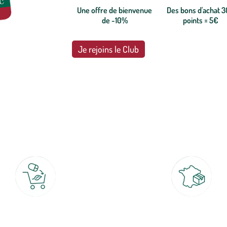
Une offre de bienvenue
Des bons d'achat 
de -10%
points = 5€
Je rejoins le Club
botanic®, les jardineries expertes du végétal depuis 1995.
Click & Collect
Livraison partout en Fran
rait gratuit en magasin sous 2h
à domicile ou point relais