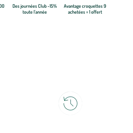
300
Des journées Club -15%
Avantage croquettes 9
toute l'année
achetées = 1 offert
ce
30 jours pour changer d'avis
et retour gratuit en magasin