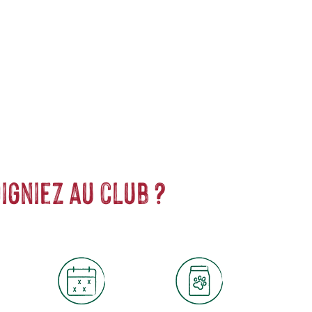
oposer des produits de qualité. Soucieuse du développement
ents complets et nutritifs pour prendre soin de vos
poissons
.
igniez au club ?