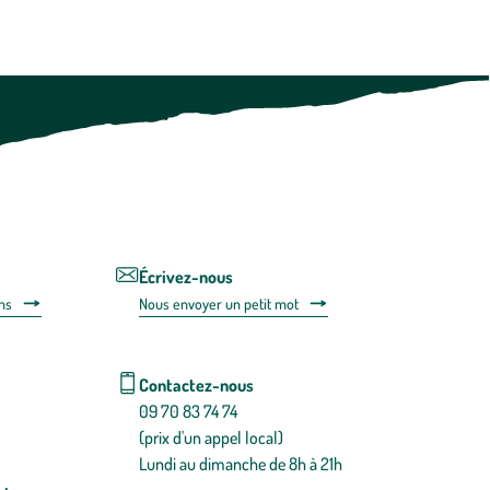
Vous
pouvez
à
tout
moment
vous
désabonner
en
utilisant
le
lien
de
désabonnem
intégré
Écrivez-nous
dans
ns
Nous envoyer un petit mot
la
newsletter.
En
savoir
Contactez-nous
plus
09 70 83 74 74
(prix d'un appel local)
Lundi au dimanche de 8h à 21h