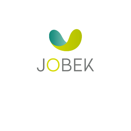
Zoom sur la marque
Avec JOBEK, l'extérieur devient une pièce à part entière, où les
moments conviviaux et agréables s’y invitent plus que jamais. Pour
répondre à ce besoin, JOBEK vous offre une gamme variée et
tendance de
hamacs
, propices à la détente et au bien-être en
extérieur. Fabriqués au Brésil avec un savoir-faire unique, les hamacs
Voir plus
offrent une très bonne résistance aux UV et aux intempéries et sont