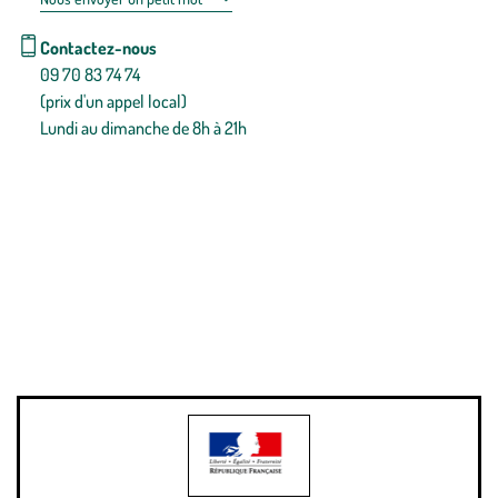
Contactez-nous
09 70 83 74 74
(prix d'un appel local)
Lundi au dimanche de 8h à 21h
Conditions générales de vente
Conditions générales d'utilisation
Mentions légales
Politique de confidentialité & cookies
Pièces détachées
Plan du site
Gestion des cookies
Pour votre santé, évitez de manger entre les repas,
www.mangerbouger.fr
.
L’abus d’alcool est dangereux pour la santé, à consommer avec
modération.