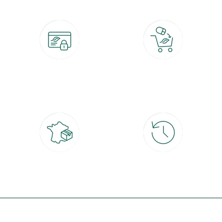
Paiement 100% sécurisé
Click & Collect
CB, PayPal, carte cadeau, Alma 3x ou
retrait gratuit en magasin sous 2h
4x
Livraison partout en France
30 jours pour changer d'avis
à domicile ou point relais
et retour gratuit en magasin