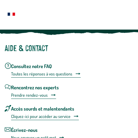
Le saviez-vous ?
savoir
plus
Notre site botanic® a été pensé, créé et développé en FRANCE
Aide & contact
Consultez notre FAQ
Toutes les répons
es à vos questions
Rencontrez nos experts
Prendre rendez-vous
Accès sourds et malentendants
Cliquez-ici pour accéder au service
Écrivez-nous
Nous envoyer un petit mot