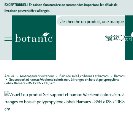
Aller
Aller
Aller
EXCEPTIONNEL I En raison d'un nombre de commandes important, les délais de
livraison peuvent être allongés.
à
au
au
Jardinerie écologique, animalerie, décoration, alimentation bio bot
la
contenu
pied
Ma
Nos magasins
Mon
Je cherche un produit, une marque, un co
liste
compte
navigation
principal
de
d’envies
page
Nos produits
Accueil
Aménagement extérieur
Bains de soleil, chiliennes et hamacs
Hamacs
Set support et hamac Weekend coloris écru à franges en bois et polypropylène
Jobek Hamacs - 350 x 125 x 136,5 cm