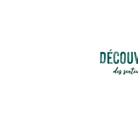
français et d
Découv
des sente