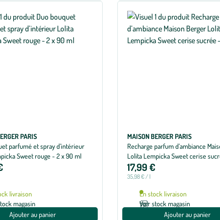
ERGER PARIS
MAISON BERGER PARIS
et parfumé et spray d’intérieur
Recharge parfum d’ambiance Mais
mpicka Sweet rouge - 2 x 90 ml
Lolita Lempicka Sweet cerise suc
€
17,99 €
ml
35,98 € / l
ock livraison
En stock livraison
stock magasin
Voir stock magasin
Ajouter au panier
Ajouter au panier