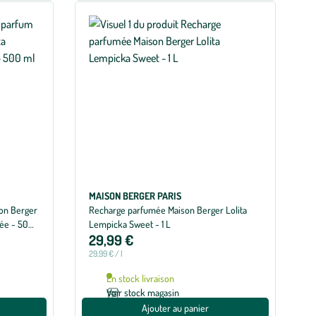
MAISON BERGER PARIS
on Berger
Recharge parfumée Maison Berger Lolita
rée - 500
Lempicka Sweet - 1 L
29,99 €
29,99 € / l
En stock livraison
Voir stock magasin
Ajouter au panier