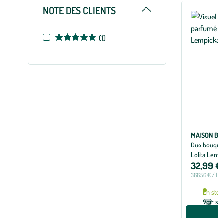
Replier
NOTE DES CLIENTS
Note
(1)
de
5
sur
5
MAISON B
Duo bouqu
Lolita Le
32,99 
366,56 € / l
En st
Voir 