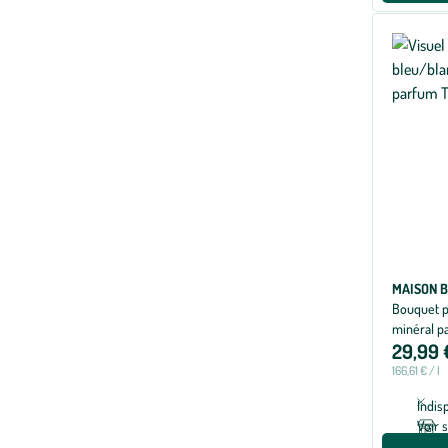
MAISON B
Bouquet p
minéral p
29,99 
166,61 € / l
Indis
Voir 