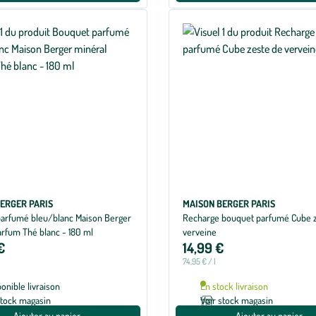
ERGER PARIS
MAISON BERGER PARIS
arfumé bleu/blanc Maison Berger
Recharge bouquet parfumé Cube 
arfum Thé blanc - 180 ml
verveine
€
14,99 €
74,95 € / l
ponible livraison
En stock livraison
stock magasin
Voir stock magasin
Ajouter au panier
Ajouter au panier