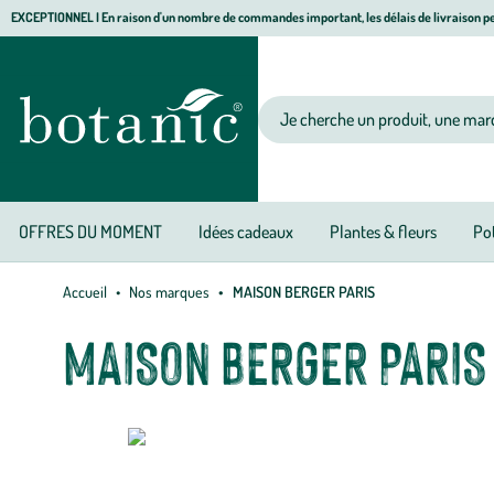
Aller
Aller
Aller
EXCEPTIONNEL I En raison d'un nombre de commandes important, les délais de livraison pe
à
au
au
Jardinerie
la
contenu
pied
écologique,
navigation
principal
de
animalerie,
Votre
page
décoration,
recherche
alimentation
bio
botanic®
OFFRES DU MOMENT
Idées cadeaux
Plantes & fleurs
Pot
Accueil
Nos marques
MAISON BERGER PARIS
MAISON BERGER PARIS
Envie de puri
savoir-faire
français pour