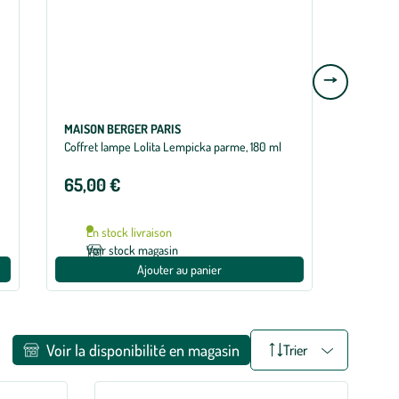
Aller
à
la
MAISON BERGER PARIS
MAISON
slide
Coffret lampe Lolita Lempicka parme, 180 ml
Bougie p
suivante
Lempick
65,00 €
39,99
En stock livraison
Indi
Voir stock magasin
Voi
Ajouter au panier
Voir la disponibilité en magasin
Trier