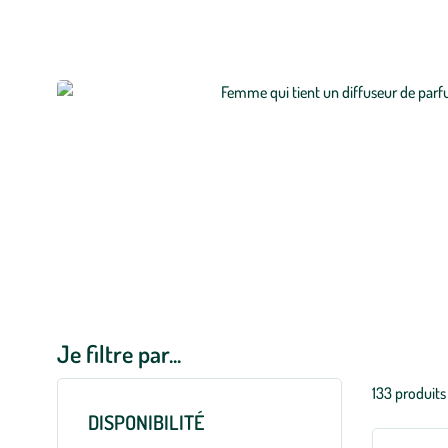
Je filtre par...
Liste
133 produits
des
DISPONIBILITÉ
filtres