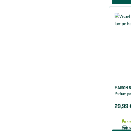
MAISON B
Parfum po
29,99 
En st
Voir 