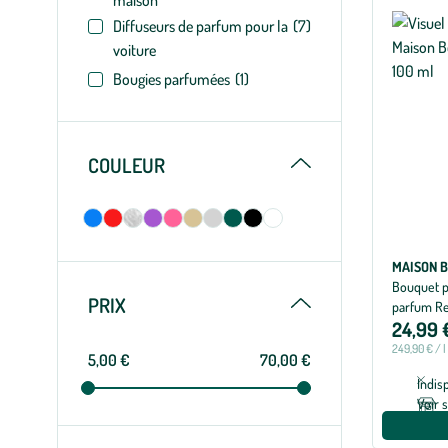
maison
Diffuseurs de parfum pour la
(7)
voiture
Bougies parfumées
(1)
Replier
COULEUR
MAISON B
Bouquet 
Replier
PRIX
parfum Re
24,99 
249,90 € / l
5,00 €
70,00 €
Indis
Voir 