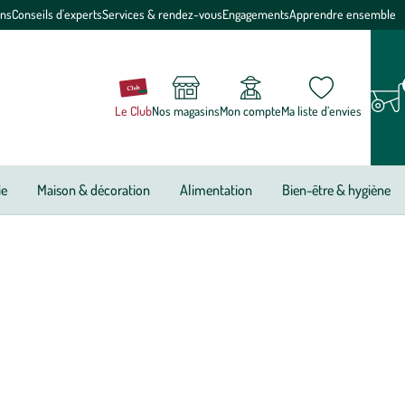
ons
Conseils d'experts
Services & rendez-vous
Engagements
Apprendre ensemble
Le Club
Nos magasins
Mon compte
Ma liste d’envies
ie
Maison & décoration
Alimentation
Bien-être & hygiène
 pour un
parfum d’intérieur
Maison Berger, alliance parfaite entre
ante, la marque s’entoure des plus grands maîtres-parfumeurs
 chacun de ses produits. Une alliance d’élégance, de savoir-faire