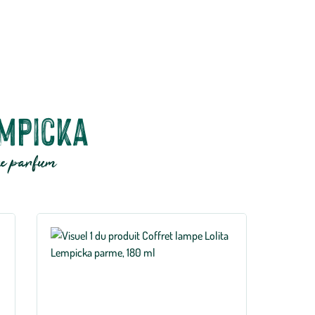
empicka
que parfum