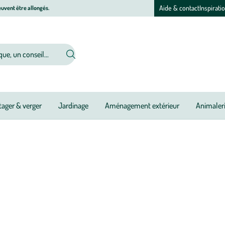
Aide & contact
Inspirati
uvent être allongés.
ager & verger
Jardinage
Aménagement extérieur
Animaler
fier votre air intérieur, de lui apporter un parfum subtil et délicat ? Optez
 traditionnel et innovation technologique. Animée par une exigence const
 créer des univers olfactifs raffinés et garantir une qualité irréprochable à