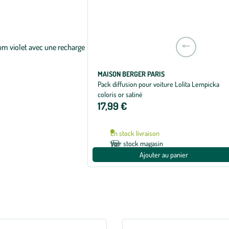
Aller
à
la
MAISON BERGER PARIS
slide
Pack diffusion pour voiture Lolita Lempicka
précédente
coloris or satiné
17,99 €
En stock livraison
Voir stock magasin
Ajouter au panier