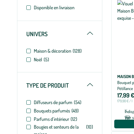
appliqués
Disponible en livraison
Replier
UNIVERS
Maison & décoration
(128)
Noël
(5)
MAISON B
Bouquet p
Replier
TYPE DE PRODUIT
Pétillance
17,99 
179,90 € / l
Diffuseurs de parfum
(54)
Bouquets parfumés
(49)
Indis
Voir 
Parfums d’intérieur
(12)
Bougies et senteurs de la
(10)