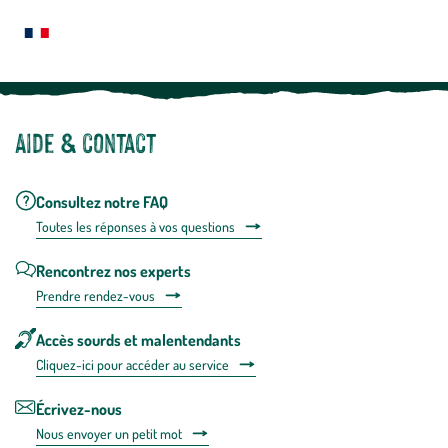
plus
Notre site botanic® a été pensé, créé et développé en FRANCE
Aide & contact
Consultez notre FAQ
Toutes les répons
es à vos questions
Rencontrez nos experts
Prendre rendez-vous
Accès sourds et malentendants
Cliquez-ici pour accéder au service
Écrivez-nous
Nous envoyer un petit mot