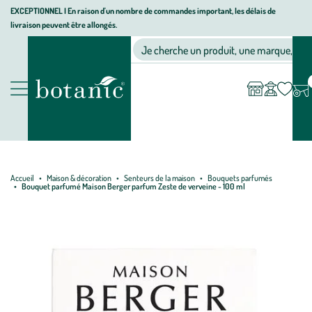
Aller
Aller
Aller
EXCEPTIONNEL I En raison d'un nombre de commandes important, les délais de
livraison peuvent être allongés.
à
au
au
Jardinerie écologique, animalerie, décoration, alimentation bio bot
la
contenu
pied
Ma
Nos magasins
Mon
Je cherche un produit, une marque, un co
liste
compte
navigation
principal
de
d’envies
page
Nos produits
Accueil
Maison & décoration
Senteurs de la maison
Bouquets parfumés
Bouquet parfumé Maison Berger parfum Zeste de verveine - 100 ml