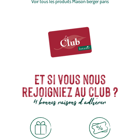
d’innovation pour sublimer votre intérieur !
Voir tous les produits Maison berger paris
Et si vous nous
rejoigniez au club ?
4 bonnes raisons d'adhérer