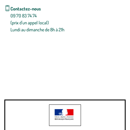
Contactez-nous
09 70 83 74 74
(prix d'un appel local)
Lundi au dimanche de 8h à 21h
Conditions générales de vente
Conditions générales d'utilisation
Mentions légales
Politique de confidentialité & cookies
Pièces détachées
Plan du site
Gestion des cookies
Pour votre santé, évitez de manger entre les repas,
www.mangerbouger.fr
.
L’abus d’alcool est dangereux pour la santé, à consommer avec
modération.