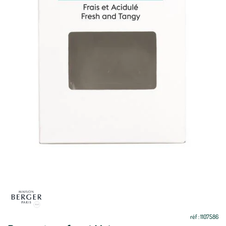
réf : 1107586