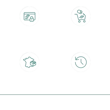
Paiement 100% sécurisé
Click & Collect
CB, PayPal, carte cadeau, Alma 3x ou
retrait gratuit en magasin sous 2h
4x
Livraison partout en France
30 jours pour changer d'avis
à domicile ou point relais
et retour gratuit en magasin