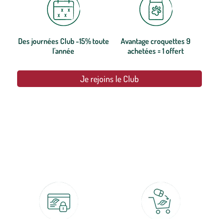
Des journées Club -15% toute
Avantage croquettes 9
l'année
achetées = 1 offert
Je rejoins le Club
botanic®, les jardineries expertes du végétal depuis 1995.