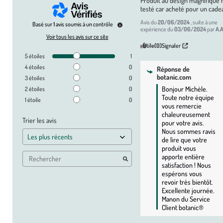
Produit au design magnifique 
testé car acheté pour un cade
Avis du
20/06/2024
, suite à une
Basé sur
1
avis soumis à un contrôle
expérience du
03/06/2024
par
A.A
Voir tous les avis sur ce site
Utile
(0)
Signaler
5
étoiles
1
4
étoiles
0
Réponse de
botanic.com
3
étoiles
0
Bonjour Michèle. 
2
étoiles
0
Toute notre équipe 
1
étoile
0
vous remercie 
chaleureusement 
Trier les avis
pour votre avis. 
Nous sommes ravis 
de lire que votre 
produit vous 
apporte entière 
satisfaction ! Nous 
espérons vous 
revoir très bientôt. 
Excellente journée. 
Manon du Service 
Client botanic®