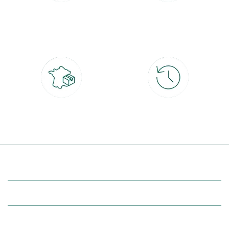
Paiement 100% sécurisé
Click & Collect
CB, PayPal, carte cadeau, Alma 3x ou
retrait gratuit en magasin sous 2h
4x
Livraison partout en France
30 jours pour changer d'avis
à domicile ou point relais
et retour gratuit en magasin
(Re)découvrez botanic®
Entre vous et nous