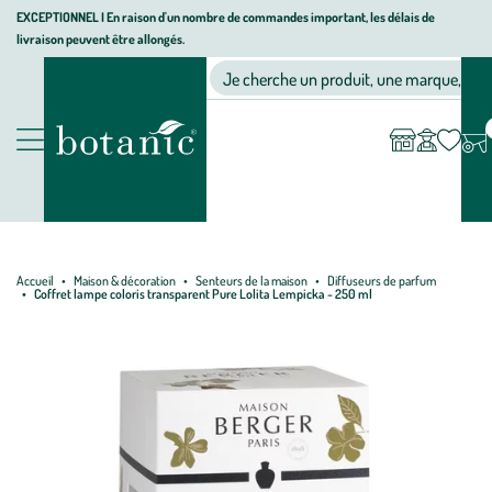
Aller
Aller
Aller
EXCEPTIONNEL I En raison d'un nombre de commandes important, les délais de
livraison peuvent être allongés.
à
au
au
Jardinerie écologique, animalerie, décoration, alimentation bio bot
la
contenu
pied
Ma
Nos magasins
Mon
Je cherche un produit, une marque, un co
liste
compte
navigation
principal
de
d’envies
page
Nos produits
Accueil
Maison & décoration
Senteurs de la maison
Diffuseurs de parfum
Coffret lampe coloris transparent Pure Lolita Lempicka - 250 ml