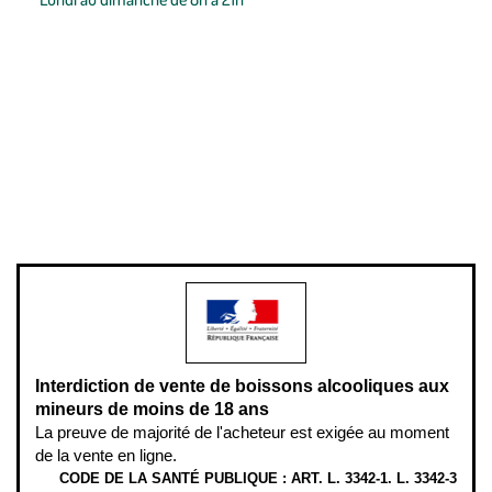
Conditions générales de vente
Conditions générales d'utilisation
Mentions légales
Politique de confidentialité & cookies
Pièces détachées
Plan du site
Gestion des cookies
Pour votre santé, évitez de manger entre les repas,
www.mangerbouger.fr
.
L’abus d’alcool est dangereux pour la santé, à consommer avec
modération.
Interdiction de vente de boissons alcooliques aux
mineurs de moins de 18 ans
La preuve de majorité de l'acheteur est exigée au moment
de la vente en ligne.
CODE DE LA SANTÉ PUBLIQUE : ART. L. 3342-1. L. 3342-3