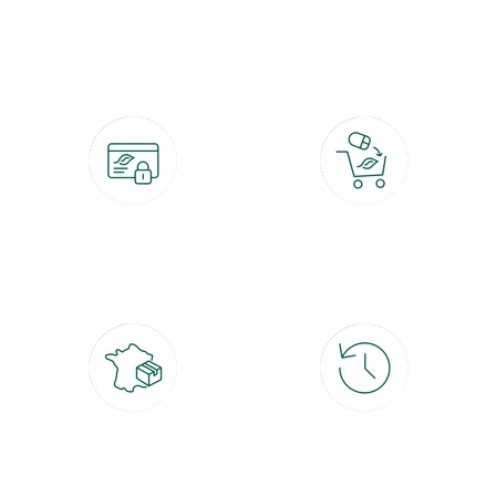
botanic®, les jardineries expertes du végétal depuis 1995.
Paiement 100% sécurisé
Click & Collect
CB, PayPal, carte cadeau, Alma 3x ou
retrait gratuit en magasin sous 2h
4x
Livraison partout en France
30 jours pour changer d'avis
à domicile ou point relais
et retour gratuit en magasin