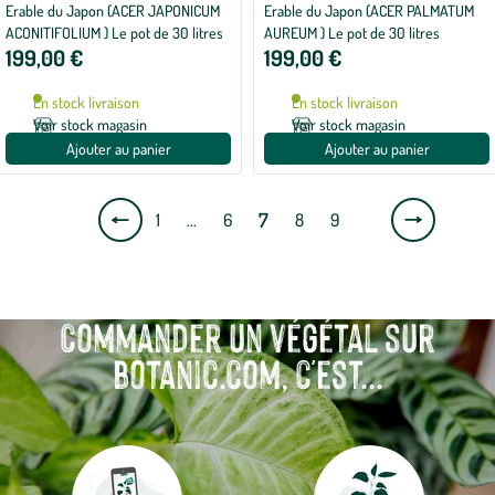
Erable du Japon (ACER JAPONICUM
Erable du Japon (ACER PALMATUM
ACONITIFOLIUM ) Le pot de 30 litres
AUREUM ) Le pot de 30 litres
199,00 €
199,00 €
En stock livraison
En stock livraison
Voir stock magasin
Voir stock magasin
Ajouter au panier
Ajouter au panier
Page
Page
7
1
…
6
8
9
précédente
suivante
Commander un végétal sur
botanic.com, c'est...