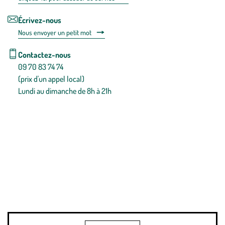
Écrivez-nous
Nous envoyer un petit mot
Contactez-nous
09 70 83 74 74
(prix d'un appel local)
Lundi au dimanche de 8h à 21h
Conditions générales de vente
Conditions générales d'utilisation
Mentions légales
Politique de confidentialité & cookies
Pièces détachées
Plan du site
Gestion des cookies
Pour votre santé, évitez de manger entre les repas,
www.mangerbouger.fr
.
L’abus d’alcool est dangereux pour la santé, à consommer avec
modération.