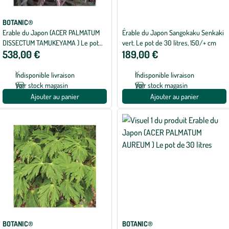
BOTANIC®
Erable du Japon (ACER PALMATUM
Érable du Japon Sangokaku Senkaki
DISSECTUM TAMUKEYAMA ) Le pot
vert. Le pot de 30 litres, 150/+ cm
538,00 €
189,00 €
de 80 litres
Indisponible livraison
Indisponible livraison
Voir stock magasin
Voir stock magasin
Ajouter au panier
Ajouter au panier
BOTANIC®
BOTANIC®