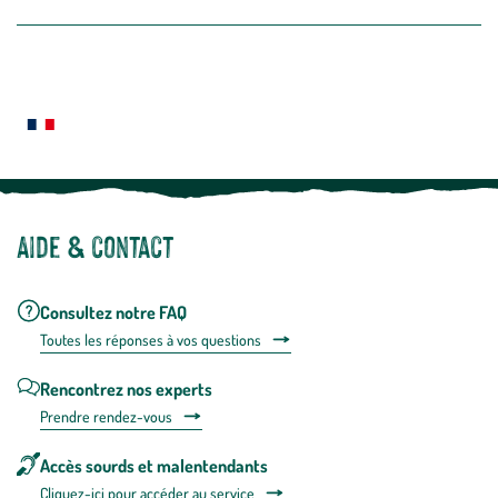
la
newslette
En
Le saviez-vous ?
savoir
plus
Notre site botanic® a été pensé, créé et développé en FRANCE
Aide & contact
Consultez notre FAQ
Toutes les répons
es à vos questions
Rencontrez nos experts
Prendre rendez-vous
Accès sourds et malentendants
Cliquez-ici pour accéder au service