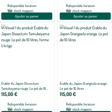
Indisponible livraison
Indisponible livraison
Voir stock magasin
Voir stock magasin
Ajouter au panier
Ajouter au panier
Érable du Japon Dissectum
Érable du Japon Orangeola orange.
Tamukeyama rouge. Le pot de 10
Le pot de 10 litres
115,00 €
115,00 €
litres, forme 1/4 tige
Indisponible livraison
Indisponible livraison
Voir stock magasin
Voir stock magasin