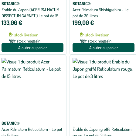
BOTANIC®
BOTANIC®
Erable du Japon (ACER PALMATUM
Acer Palmatum Shishigashira - Le
DISSECTUM GARNET ) Le pot de 15
pot de 30 litres
133,00 €
199,00 €
litres
En stock livraison
En stock livraison
Voir stock magasin
Voir stock magasin
Ajouter au panier
Ajouter au panier
BOTANIC®
Acer Palmatum Reticulatum - Le pot
Érable du Japon greffé Reticulatum
de 15 litres
rouge. Le pot de 3 litres