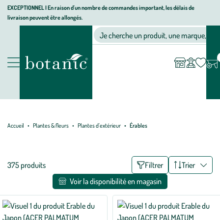
Aller
Aller
Aller
EXCEPTIONNEL I En raison d'un nombre de commandes important, les délais de
livraison peuvent être allongés.
à
au
au
Jardinerie
la
contenu
pied
Ma
Nos magasins
Mon
Je cherche un produit, une marque, un co
liste
compte
écologique,
navigation
principal
de
d’envies
animalerie,
page
décoration,
Nos
alimentation
produits
bio
botanic®
Accueil
Plantes & fleurs
Plantes d'extérieur
Érables
Liste
375 produits
Filtrer
Trier
des
Voir la disponibilité en magasin
filtres
appliqués