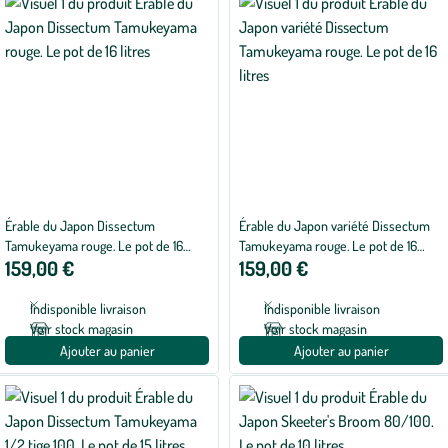
Érable du Japon Dissectum
Érable du Japon variété Dissectum
Tamukeyama rouge. Le pot de 16
Tamukeyama rouge. Le pot de 16
159,00 €
159,00 €
litres
litres
Indisponible livraison
Indisponible livraison
Voir stock magasin
Voir stock magasin
Ajouter au panier
Ajouter au panier