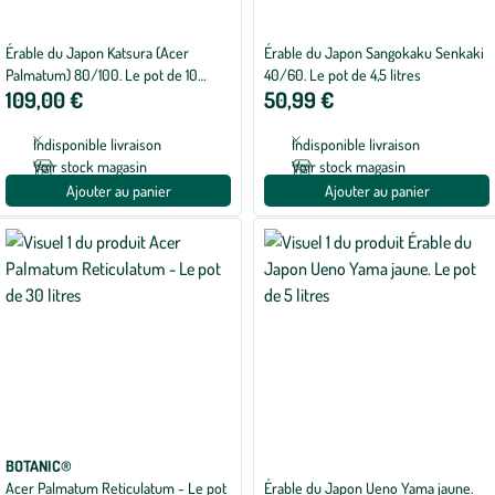
Érable du Japon Katsura (Acer
Érable du Japon Sangokaku Senkaki
Palmatum) 80/100. Le pot de 10
40/60. Le pot de 4,5 litres
109,00 €
50,99 €
litres
Indisponible livraison
Indisponible livraison
Voir stock magasin
Voir stock magasin
Ajouter au panier
Ajouter au panier
BOTANIC®
Acer Palmatum Reticulatum - Le pot
Érable du Japon Ueno Yama jaune.