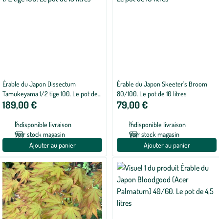
Érable du Japon Dissectum
Érable du Japon Skeeter's Broom
Tamukeyama 1/2 tige 100. Le pot de
80/100. Le pot de 10 litres
189,00 €
79,00 €
15 litres
Indisponible livraison
Indisponible livraison
Voir stock magasin
Voir stock magasin
Ajouter au panier
Ajouter au panier