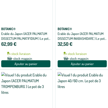
BOTANIC®
BOTANIC®
Erable du Japon (ACER PALMATUM
Erable du Japon (ACER PALMATUM
DISSECTUM PALMATIFIDIUM ) Le pot
DISSECTUM INABASHIDARE ) Le pot
62,99 €
32,50 €
de 7 litres
de 3 litres
En stock livraison
En stock livraison
Voir stock magasin
Voir stock magasin
Ajouter au panier
Ajouter au panier