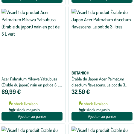
BOTANIC®
Acer Palmatum Mikawa Yatsubusa
Érable du Japon Acer Palmatum
(Érable du japon) nain en pot de 5 L
disectum flavescens. Le pot de 3
69,99 €
32,50 €
vert
litres
En stock livraison
En stock livraison
Voir stock magasin
Voir stock magasin
Ajouter au panier
Ajouter au panier