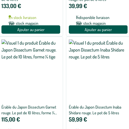
133,00 €
39,99 €
En stock livraison
Indisponible livraison
Voir stock magasin
Voir stock magasin
Ajouter au panier
Ajouter au panier
Érable du Japon Dissectum Garnet
Érable du Japon Dissectum Inaba
rouge. Le pot de 10 litres, forme ¼
Shidare rouge. Le pot de 5 litres
115,00 €
59,99 €
tige