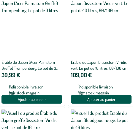
Erable du Japon (Acer Palmatum
Érable du Japon Dissectum Viridis
Greffe) Trompenburg. Le pot de 3
vert. Le pot de 10 litres, 80/100 cm
39,99 €
109,00 €
litres
Indisponible livraison
Indisponible livraison
Voir stock magasin
Voir stock magasin
Ajouter au panier
Ajouter au panier