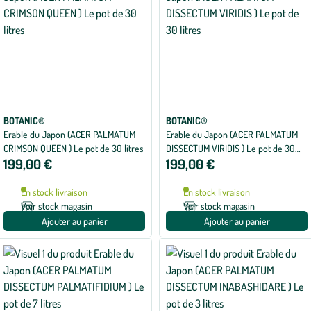
BOTANIC®
BOTANIC®
Erable du Japon (ACER PALMATUM
Erable du Japon (ACER PALMATUM
CRIMSON QUEEN ) Le pot de 30 litres
DISSECTUM VIRIDIS ) Le pot de 30
199,00 €
199,00 €
litres
En stock livraison
En stock livraison
Voir stock magasin
Voir stock magasin
Ajouter au panier
Ajouter au panier