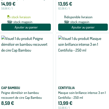
14,99 €
13,95 €
végétaux biologiques vegan Herbatint
- 170 ml
59,96 € / l
82,06 € / l
En stock livraison
Indisponible livraison
Voir stock magasin
Voir stock magasin
Ajouter au panier
Ajouter au panier
CAP BAMBOU
CENTIFOLIA
Peigne démêloir en bambou
Masque soin brillance intense 3 en 1
recouvert de cire Cap Bambou
Centifolia - 250 ml
8,59 €
13,99 €
55,96 € / l