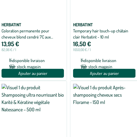
HERBATINT
HERBATINT
Coloration permanente pour
Temporary hair touch-up châtain
cheveux blond cendré 7C aux
clair Herbatint - 10 ml
13,95 €
16,50 €
extraits végétaux biologiques vegan
Herbatint - 170 ml
82,06 € / l
1 650,00 € / l
Indisponible livraison
Indisponible livraison
Voir stock magasin
Voir stock magasin
Ajouter au panier
Ajouter au panier