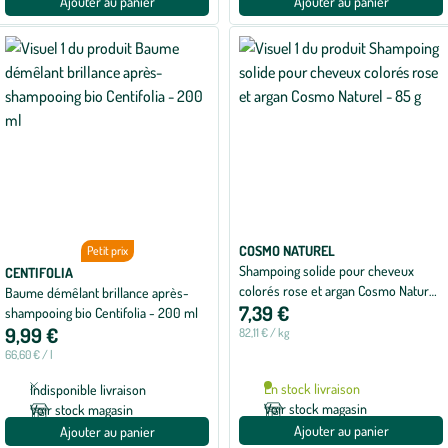
Ajouter au panier
Ajouter au panier
COSMO NATUREL
Petit prix
Shampoing solide pour cheveux
CENTIFOLIA
colorés rose et argan Cosmo Naturel
Baume démêlant brillance après-
7,39 €
- 85 g
shampooing bio Centifolia - 200 ml
9,99 €
82,11 € / kg
66,60 € / l
En stock livraison
Indisponible livraison
Voir stock magasin
Voir stock magasin
Ajouter au panier
Ajouter au panier