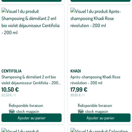
CENTIFOLIA
KHADI
Shampooing & démêlant 2 en1 bio
Après-shampooing Khadi Rose
violet déjaunisseur Centifolia - 200
révolution - 200 ml
10,50 €
17,99 €
ml
52,50 € / l
89,95 € / l
Indisponible livraison
Indisponible livraison
Voir stock magasin
Voir stock magasin
Ajouter au panier
Ajouter au panier