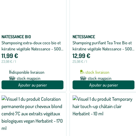
NATESSANCE BIO
NETESSANCE
Shampooing extra-doux coco bio et
Shampoing purifiant Tea Tree Bio et
kératine végétale Natessance - 500
kératine végétale Natessance - 500
11,99 €
12,99 €
ml
ml
23,98 € / l
25,98 € / l
Indisponible livraison
En stock livraison
Voir stock magasin
Voir stock magasin
Ajouter au panier
Ajouter au panier