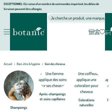
Aller
Aller
Aller
EXCEPTIONNEL I En raison d'un nombre de commandes important, les délais de
livraison peuvent être allongés.
à
au
au
Jardinerie
la
contenu
pied
Ma
Nos magasins
Mon
Je cherche un produit, une marque, un co
liste
compte
écologique,
navigation
principal
de
d’envies
animalerie,
page
décoration,
Nos
alimentation
produits
bio
botanic®
Accueil
Bien-être & hygiène
Soin des cheveux
Après-shampoings
et soins capillaires
Colorations
Pro
naturelles
Shampoings