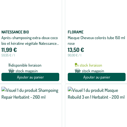
NATESSANCE BIO
FLORAME
Après-shampooing extra-doux coco
Masque Cheveux colorés tube 150 ml
bio et kératine végétale Natessance -
rose
11,99 €
13,50 €
200 ml
59,95 € / l
90,00 € / l
Indisponible livraison
En stock livraison
Voir stock magasin
Voir stock magasin
Ajouter au panier
Ajouter au panier