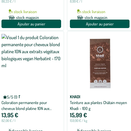
86,33 € / l
8,99 € / l
En stock livraison
En stock livraison
Voir stock magasin
Voir stock magasin
Ajouter au panier
Ajouter au panier
HERBATINT
KHADI
5/5 (1)
Note
Coloration permanente pour
Teinture aux plantes Châtain moyen
moyenne
de
cheveux blond platine 10N aux
Khadi - 100 g
5
13,95 €
15,99 €
extraits végétaux biologiques vegan
sur
5
Herbatint - 170 ml
82,06 € / l
159,90 € / kg
avec
1
Indisponible livraison
Indisponible livraison