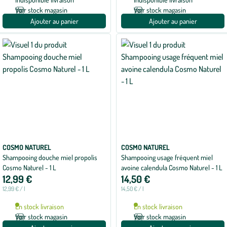
avis
Voir stock magasin
Voir stock magasin
Ajouter au panier
Ajouter au panier
COSMO NATUREL
COSMO NATUREL
Shampooing douche miel propolis
Shampooing usage fréquent miel
Cosmo Naturel - 1 L
avoine calendula Cosmo Naturel - 1 L
12,99 €
14,50 €
12,99 € / l
14,50 € / l
En stock livraison
En stock livraison
Voir stock magasin
Voir stock magasin