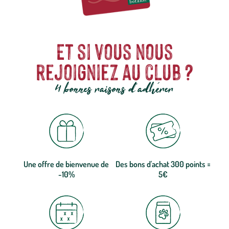
Et si vous nous
rejoigniez au club ?
4 bonnes raisons d'adhérer
Une offre de bienvenue de
Des bons d'achat 300 points =
-10%
5€