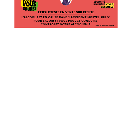
EN
VENTE
SUR
CE
SITE.
L’ALCOOL
EST
EN
CAUSE
DANS
1
ACCIDENT
MORTEL
SUR
3*.
POUR
SAVOIR
SI
VOUS