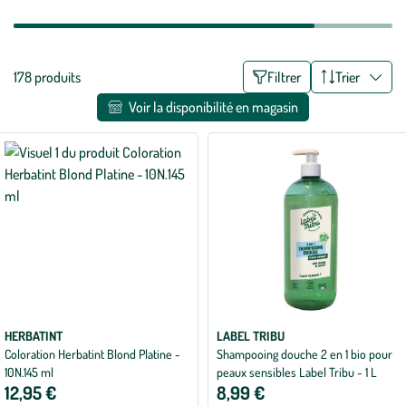
Liste
178 produits
Filtrer
Trier
des
Voir la disponibilité en magasin
filtres
appliqués
HERBATINT
LABEL TRIBU
Coloration Herbatint Blond Platine -
Shampooing douche 2 en 1 bio pour
10N.145 ml
peaux sensibles Label Tribu - 1 L
12,95 €
8,99 €