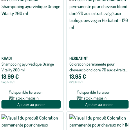
KHADI
HERBATINT
Shampooing ayurvédique Orange
Coloration permanente pour
Vitality 200 ml
cheveux blond doré 7D aux extraits
18,99 €
13,95 €
végétaux biologiques vegan Herbatint
- 170 ml
94,95 € / l
82,06 € / l
Indisponible livraison
Indisponible livraison
Voir stock magasin
Voir stock magasin
Ajouter au panier
Ajouter au panier