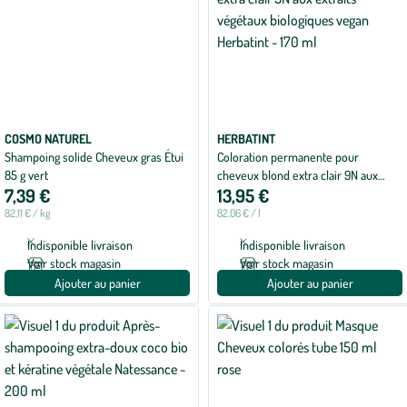
COSMO NATUREL
HERBATINT
Shampoing solide Cheveux gras Étui
Coloration permanente pour
85 g vert
cheveux blond extra clair 9N aux
7,39 €
13,95 €
extraits végétaux biologiques vegan
Herbatint - 170 ml
82,11 € / kg
82,06 € / l
Indisponible livraison
Indisponible livraison
Voir stock magasin
Voir stock magasin
Ajouter au panier
Ajouter au panier