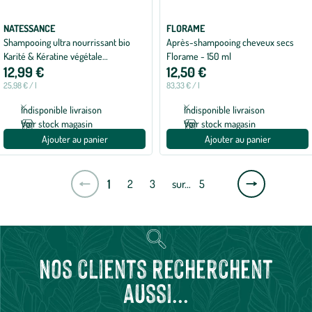
NATESSANCE
FLORAME
Shampooing ultra nourrissant bio
Après-shampooing cheveux secs
Karité & Kératine végétale
Florame - 150 ml
12,99 €
12,50 €
Natessance – 500 ml
25,98 € / l
83,33 € / l
Indisponible livraison
Indisponible livraison
Voir stock magasin
Voir stock magasin
Ajouter au panier
Ajouter au panier
Page
1
2
3
sur…
5
suivante
Nos clients recherchent
aussi...