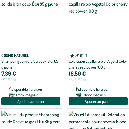
COSMO NATUREL
HERBATINT
1/5 (1)
Note
Shampoing solide Ultra doux Étui 85
Coloration capillaire bio Vegetal Color
moyenne
de
g jaune
cherry red power 100 g
1
7,39 €
16,50 €
sur
5
82,11 € / kg
165,00 € / kg
avec
1
Indisponible livraison
Indisponible livraison
avis
Voir stock magasin
Voir stock magasin
Ajouter au panier
Ajouter au panier