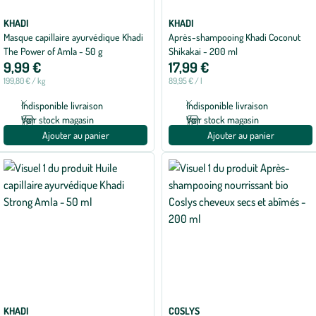
KHADI
KHADI
Masque capillaire ayurvédique Khadi
Après-shampooing Khadi Coconut
The Power of Amla - 50 g
Shikakai - 200 ml
9,99 €
17,99 €
199,80 € / kg
89,95 € / l
Indisponible livraison
Indisponible livraison
Voir stock magasin
Voir stock magasin
Ajouter au panier
Ajouter au panier
KHADI
COSLYS