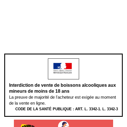
Conditions générales de vente
Conditions générales d'utilisation
Mentions légales
Politique de confidentialité & cookies
Pièces détachées
Plan du site
Gestion des cookies
Pour votre santé, évitez de manger entre les repas,
www.mangerbouger.fr
.
L’abus d’alcool est dangereux pour la santé, à consommer avec
modération.
Interdiction de vente de boissons alcooliques aux
mineurs de moins de 18 ans
La preuve de majorité de l'acheteur est exigée au moment
de la vente en ligne.
CODE DE LA SANTÉ PUBLIQUE : ART. L. 3342-1. L. 3342-3
ÉTHYLOTESTS