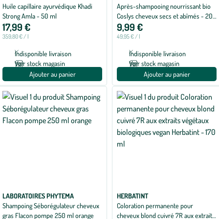
Huile capillaire ayurvédique Khadi
Après-shampooing nourrissant bio
Strong Amla - 50 ml
Coslys cheveux secs et abîmés - 200
17,99 €
9,99 €
ml
359,80 € / l
49,95 € / l
Indisponible livraison
Indisponible livraison
Voir stock magasin
Voir stock magasin
Ajouter au panier
Ajouter au panier
LABORATOIRES PHYTEMA
HERBATINT
Shampoing Séborégulateur cheveux
Coloration permanente pour
gras Flacon pompe 250 ml orange
cheveux blond cuivré 7R aux extraits