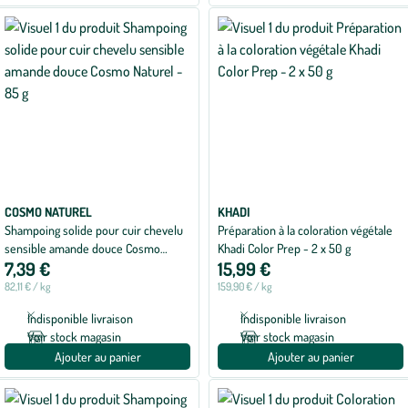
COSMO NATUREL
KHADI
Shampoing solide pour cuir chevelu
Préparation à la coloration végétale
sensible amande douce Cosmo
Khadi Color Prep - 2 x 50 g
7,39 €
15,99 €
Naturel - 85 g
82,11 € / kg
159,90 € / kg
Indisponible livraison
Indisponible livraison
Voir stock magasin
Voir stock magasin
Ajouter au panier
Ajouter au panier