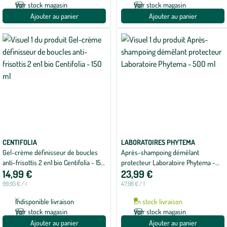
Voir stock magasin
Voir stock magasin
Ajouter au panier
Ajouter au panier
CENTIFOLIA
LABORATOIRES PHYTEMA
Gel-crème définisseur de boucles
Après-shampoing démêlant
anti-frisottis 2 en1 bio Centifolia - 150
protecteur Laboratoire Phytema -
14,99 €
23,99 €
ml
500 ml
99,93 € / l
47,98 € / l
Indisponible livraison
En stock livraison
Voir stock magasin
Voir stock magasin
Ajouter au panier
Ajouter au panier