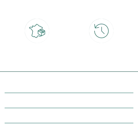
CB, PayPal, carte cadeau, Alma 3x ou
retrait gratuit en magasin sous 2h
4x
Livraison partout en France
30 jours pour changer d'avis
à domicile ou point relais
et retour gratuit en magasin
(Re)découvrez botanic®
Entre vous et nous
Nos univers botanic®