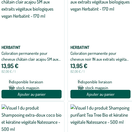
HERBATINT
HERBATINT
Coloration permanente pour
Coloration permanente pour
cheveux châtain clair acajou 5M aux
cheveux noir 1N aux extraits végétaux
13,95 €
13,95 €
extraits végétaux biologiques vegan
biologiques vegan Herbatint - 170 ml
Herbatint - 170 ml
82,06 € / l
82,06 € / l
Indisponible livraison
Indisponible livraison
Voir stock magasin
Voir stock magasin
Ajouter au panier
Ajouter au panier