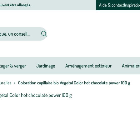
Aide & contact
Inspirati
uvent être allongés.
ager & verger
Jardinage
Aménagement extérieur
Animaler
urelles
Coloration capillaire bio Vegetal Color hot chocolate power 100 g
Afficher
le
zoom
pour
l’image
1
sur
1