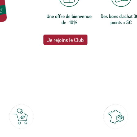
Une offre de bienvenue
Des bons d'achat 
de -10%
points = 5€
Je rejoins le Club
botanic®, les jardineries expertes du végétal depuis 1995.