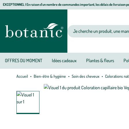
Aller
Aller
Aller
EXCEPTIONNEL I En raison d'un nombre de commandes important, les délais de livraison pe
à
au
au
Jardinerie écologique, animalerie, décoration, alimentation bio botanic®
la
contenu
pied
navigation
principal
de
Votre recherche
page
OFFRES DU MOMENT
Idées cadeaux
Plantes & fleurs
Pot
Accueil
Bien-être & hygiène
Soin des cheveux
Colorations nat