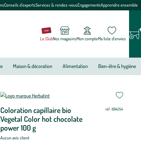
ons
Conseils d'experts
Services & rendez-vous
Engagements
Apprendre ensemble
Le Club
Nos magasins
Mon compte
Ma liste d’envies
ie
Maison & décoration
Alimentation
Bien-être & hygiène
Coloration capillaire bio
réf : 694254
Vegetal Color hot chocolate
power 100 g
Aucun avis client