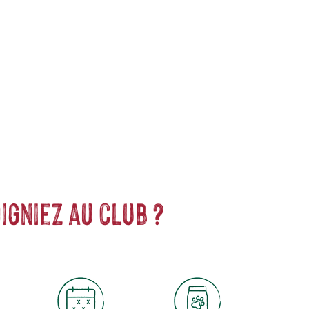
lopper des colorations aux extraits végétaux et avec un très
s permanentes.
igniez au club ?