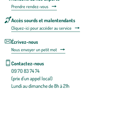
Prendre rendez-vous
Accès sourds et malentendants
Cliquez-ici pour accéder au service
Écrivez-nous
Nous envoyer un petit mot
Contactez-nous
09 70 83 74 74
(prix d'un appel local)
Lundi au dimanche de 8h à 21h
Conditions générales de vente
Conditions générales d'utilisation
Mentions légales
Politique de confidentialité & cookies
Pièces détachées
Plan du site
Gestion des cookies
Pour votre santé, évitez de manger entre les repas,
www.mangerbouger.fr
.