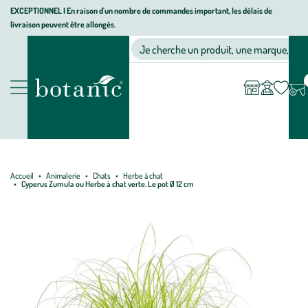
Aller
Aller
Aller
EXCEPTIONNEL I En raison d'un nombre de commandes important, les délais de
livraison peuvent être allongés.
à
au
au
Jardinerie écologique, animalerie, décoration, alimentation bio bot
la
contenu
pied
Ma
Nos magasins
Mon
Je cherche un produit, une marque, un co
liste
compte
navigation
principal
de
d’envies
page
Nos produits
Accueil
Animalerie
Chats
Herbe à chat
Cyperus Zumula ou Herbe à chat verte. Le pot Ø 12 cm