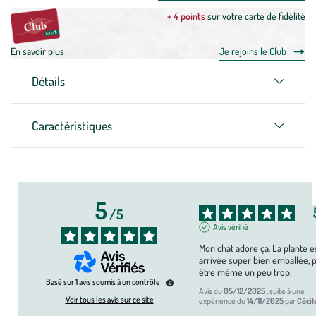
+ 4 points
sur votre carte de fidélité
En savoir plus
Je rejoins le Club
Détails
Caractéristiques
5
/
5
Avis vérifié
Mon chat adore ça. La plante es
arrivée super bien emballée, p
être même un peu trop.
Basé sur
1
avis soumis à un contrôle
Avis du
05/12/2025
, suite à une
Voir tous les avis sur ce site
expérience du
14/11/2025
par
Cécil