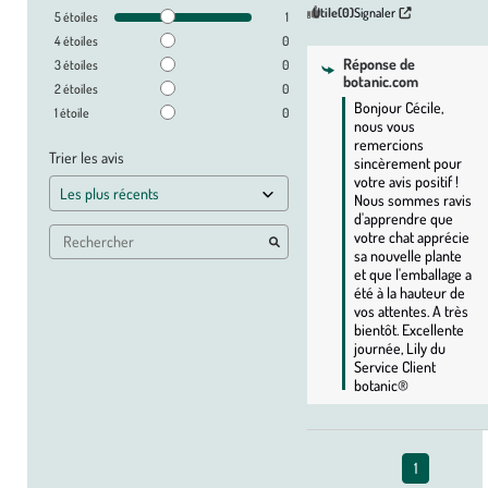
Utile
(0)
Signaler
5
étoiles
1
4
étoiles
0
Réponse de
3
étoiles
0
botanic.com
2
étoiles
0
Bonjour Cécile, 
1
étoile
0
nous vous 
remercions 
Trier les avis
sincèrement pour 
votre avis positif ! 
Nous sommes ravis 
d'apprendre que 
votre chat apprécie 
sa nouvelle plante 
et que l'emballage a 
été à la hauteur de 
vos attentes. A très 
bientôt. Excellente 
journée, Lily du 
Service Client 
botanic®
1