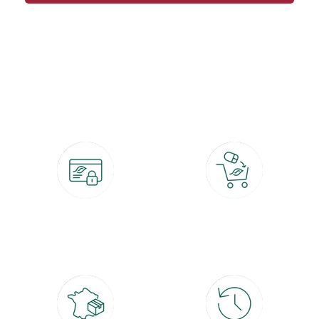
botanic®, les jardineries expertes du végétal depuis 1995.
Paiement 100% sécurisé
Click & Collect
CB, PayPal, carte cadeau, Alma 3x ou
retrait gratuit en magasin sous 2h
4x