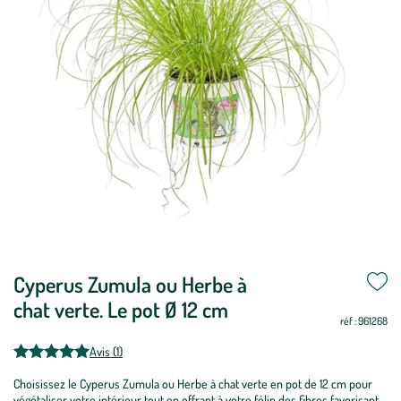
Mettre
Cyperus Zumula ou Herbe à
Mettre
à
à
chat verte. Le pot Ø 12 cm
jour
jour
réf : 961268
Avis (1)
Choisissez le Cyperus Zumula ou Herbe à chat verte en pot de 12 cm pour
végétaliser votre intérieur tout en offrant à votre félin des fibres favorisant