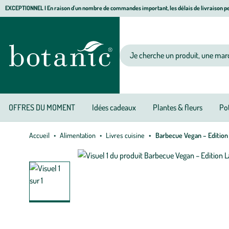
Aller
Aller
Aller
EXCEPTIONNEL I En raison d'un nombre de commandes important, les délais de livraison pe
à
au
au
Jardinerie écologique, animalerie, décoration, alimentation bio botanic®
la
contenu
pied
navigation
principal
de
Votre recherche
page
OFFRES DU MOMENT
Idées cadeaux
Plantes & fleurs
Pot
Accueil
Alimentation
Livres cuisine
Barbecue Vegan – Edition