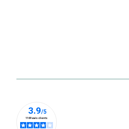
Nos offres du moment
Nos marques
La carte cadeau botanic®
Collecte de vos produits
usagés
Rappels de produits
Aide & contact
Foire aux questions
Accessibilité : non conforme
Nos clients prennent la parole