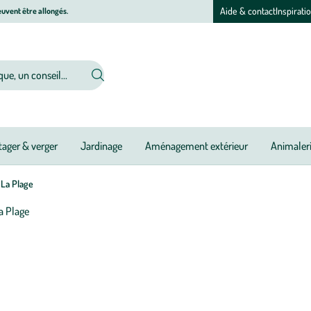
Aide & contact
Inspirati
uvent être allongés.
ager & verger
Jardinage
Aménagement extérieur
Animaler
 La Plage
Afficher
le
zoom
pour
l’image
1
sur
1