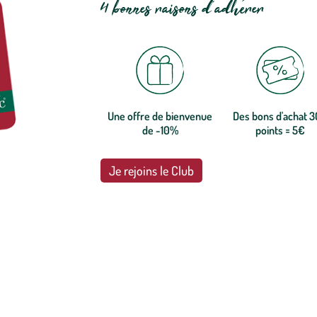
4 bonnes raisons d'adhérer
Une offre de bienvenue
Des bons d'achat 
de -10%
points = 5€
Je rejoins le Club
botanic®, les jardineries expertes du végétal depuis 1995.