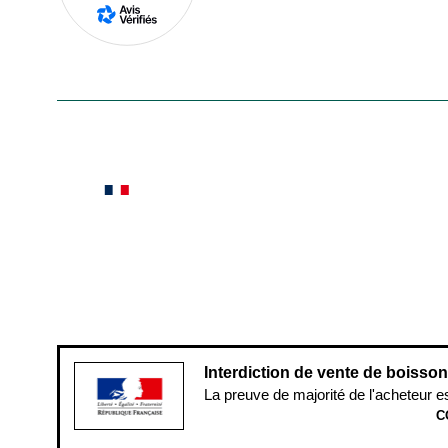
En savoir plus
Le saviez-vous ?
Notre site botanic® a été pensé, créé et développé
Conditions générales de vente
Conditions g
Pour votre santé, évitez de manger ent
Interdiction de vente de boisso
La preuve de majorité de l'acheteur e
C