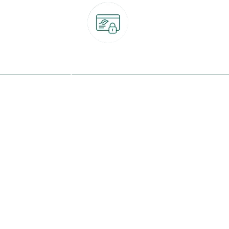
Paiement 100% sécurisé
CB, PayPal, carte cadeau, Alma 3x ou 4x
ret
Qui sommes-nous ?
Notre programme de fidélité
Nos engagements
Nos magasins
botanic® société à mission
Nos services & rendez-vous
Le fonds de dotation botanic
Nos conseils d'experts
Espace presse
Nos garanties
Travailler chez botanic®
Nos conditions de livraison
Nos offres d'emploi
Le retrait en magasin 2h