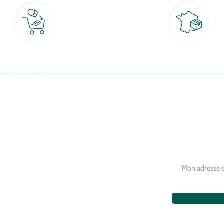
Click & Collect
Livraison partout en Fran
rait gratuit en magasin sous 2h
à domicile ou point relais
(Re)connectez-v
profitez de nos 
Plantes & fleurs
Potager & verger
Jardinage
Aménagement extérieur
Maison & décoration
Animalerie
Alimentation