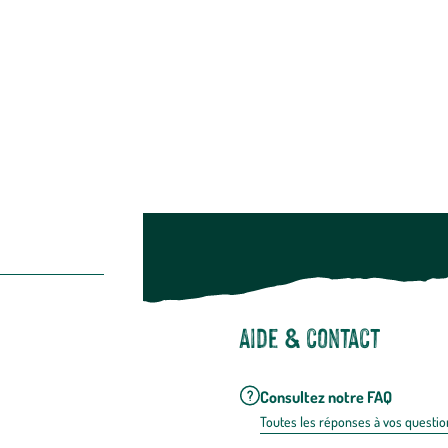
Bien-être & hygiène
Restons c
Noël
Suivez-nou
Suiv
Aide & contact
Consultez notre FAQ
Toutes les répons
es à vos questio