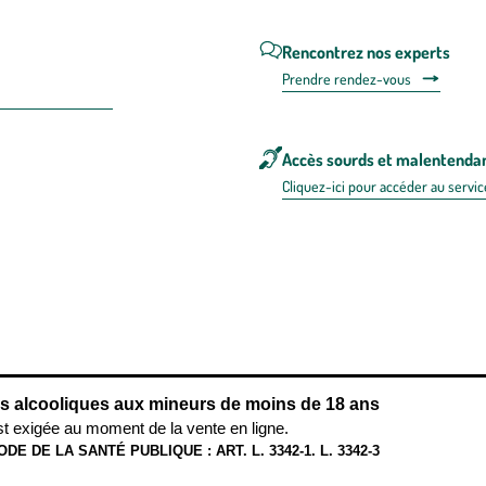
Rencontrez nos experts
Prendre rendez-vous
Accès sourds et malentenda
Cliquez-ici pour accéder au servic
 en FRANCE
énérales d'utilisation
Mentions légales
Politique de confidentialité & cookies
Pièces
re les repas,
www.mangerbouger.fr
.
L’abus d’alcool est dangereux pour l
ns alcooliques aux mineurs de moins de 18 ans
st exigée au moment de la vente en ligne.
ODE DE LA SANTÉ PUBLIQUE : ART. L. 3342-1. L. 3342-3