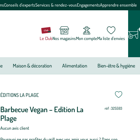
ons
Conseils d'experts
Services & rendez-vous
Engagements
Apprendre ensemble
Le Club
Nos magasins
Mon compte
Ma liste d’envies
ie
Maison & décoration
Alimentation
Bien-être & hygiène
ÉDITIONS LA PLAGE
Barbecue Vegan – Edition La
réf : 325593
Plage
Aucun avis client
Pourquoi ne pas profiter du grill avec vos amis vous aussi ? Dans son