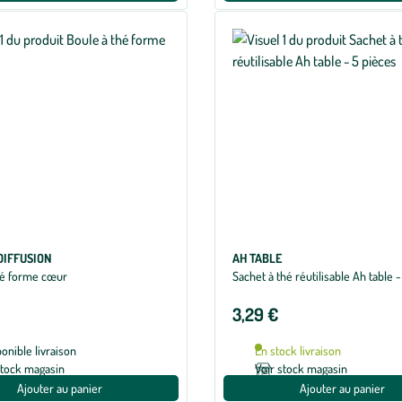
DIFFUSION
AH TABLE
hé forme cœur
Sachet à thé réutilisable Ah table 
3,29 €
ponible livraison
En stock livraison
stock magasin
Voir stock magasin
Ajouter au panier
Ajouter au panier