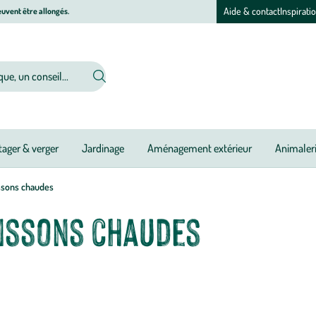
Aide & contact
Inspirati
uvent être allongés.
ager & verger
Jardinage
Aménagement extérieur
Animaler
ssons chaudes
issons chaudes