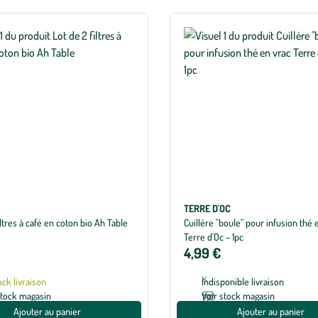
TERRE D'OC
iltres à café en coton bio Ah Table
Cuillère "boule" pour infusion thé 
Terre d’Oc – 1pc
4,99 €
ock livraison
Indisponible livraison
stock magasin
Voir stock magasin
Ajouter au panier
Ajouter au panier