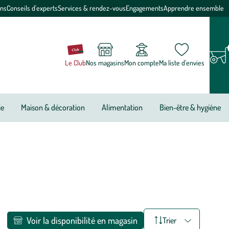
ons
Conseils d'experts
Services & rendez-vous
Engagements
Apprendre ensemble
Le Club
Nos magasins
Mon compte
Ma liste d’envies
ie
Maison & décoration
Alimentation
Bien-être & hygiène
Voir la disponibilité en magasin
Trier