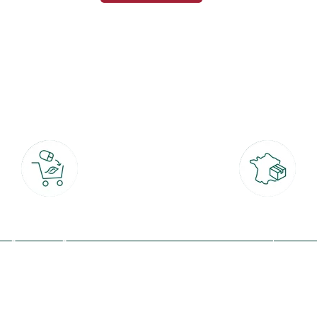
botanic®, les jardineries expertes du végétal depuis 1995.
Click & Collect
Livraison partout en Fran
rait gratuit en magasin sous 2h
à domicile ou point relais