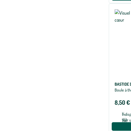
BASTIDE 
Boule à t
8,50 €
Indis
Voir 