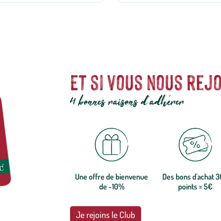
Et si vous nous rejo
4 bonnes raisons d'adhérer
Une offre de bienvenue
Des bons d'achat 
de -10%
points = 5€
Je rejoins le Club