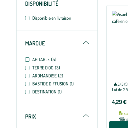
DISPONIBILITÉ
filtres
appliqués
Disponible en livraison
Replier
MARQUE
AH TABLE
(5)
TERRE D'OC
(3)
AROMANDISE
(2)
BASTIDE DIFFUSION
(1)
AH TABLE
5/5 (1)
Note
Lot de 2 f
moyenne
DESTINATION
(1)
de
5
4,29 €
sur
5
avec
En st
1
Replier
PRIX
avis
Voir 