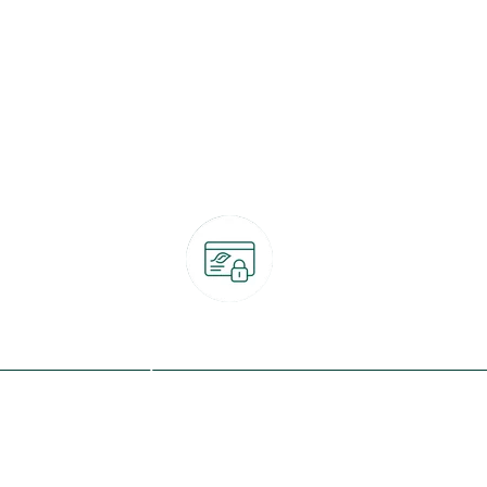
Paiement 100% sécurisé
CB, PayPal, carte cadeau, Alma 3x ou 4x
ret