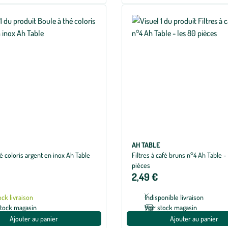
AH TABLE
é coloris argent en inox Ah Table
Filtres à café bruns n°4 Ah Table -
pièces
2,49 €
ock livraison
Indisponible livraison
stock magasin
Voir stock magasin
Ajouter au panier
Ajouter au panier