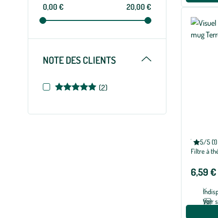
0,00 €
20,00 €
Replier
NOTE DES CLIENTS
Note
(2)
de
5
sur
5
TERRE D'
5/5 (1)
Note
Filtre à t
moyenne
de
5
6,59 €
sur
5
avec
Indis
1
avis
Voir 