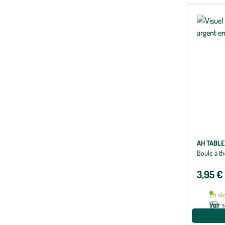
AH TABLE
Boule à th
3,95 €
En st
Voir 