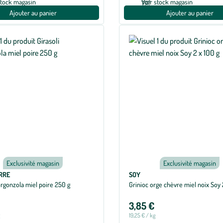
stock magasin
Voir stock magasin
Ajouter au panier
Ajouter au panier
Exclusivité magasin
Exclusivité magasin
RRE
SOY
orgonzola miel poire 250 g
Grinioc orge chèvre miel noix Soy 
3,85 €
g
19,25 € / kg