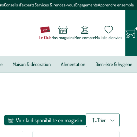
ons
Conseils d'experts
Services & rendez-vous
Engagements
Apprendre ensemble
Le Club
Nos magasins
Mon compte
Ma liste d’envies
ie
Maison & décoration
Alimentation
Bien-être & hygiène
Voir la disponibilité en magasin
Trier