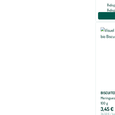
Indis
Indis
BISCUITE
Meringues 
100 g
3,45 €
34,50 € / k