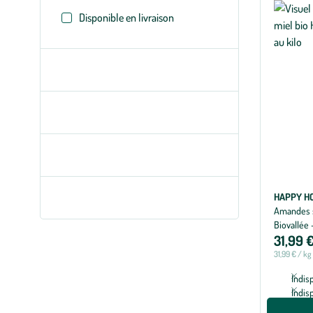
appliqués
Disponible en livraison
HAPPY HO
Amandes s
Biovallée -
31,99 
31,99 € / kg
Indis
Indis