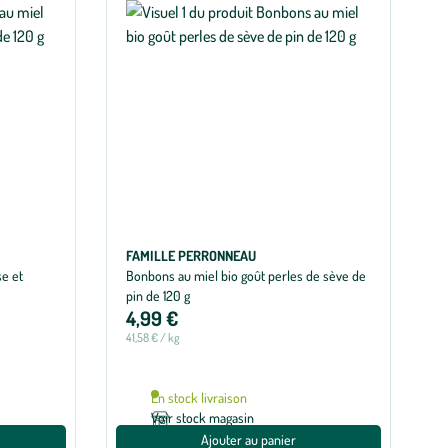
FAMILLE PERRONNEAU
se et
Bonbons au miel bio goût perles de sève de
pin de 120 g
4,99 €
41,58 € / kg
En stock livraison
Voir stock magasin
Ajouter au panier