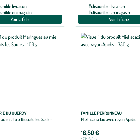
ponible livraison
Indisponible livraison
ponible en magasin
Indisponible en magasin
Voir la fiche
Voir la fiche
RIE DU QUERCY
FAMILLE PERRONNEAU
au miel bio Biscuits les Saules -
Miel acacia bio avec rayon Apidis -
16,50 €
g
47,14 € / kg