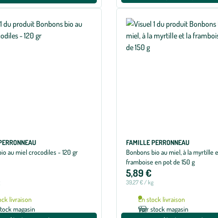
 PERRONNEAU
FAMILLE PERRONNEAU
o au miel crocodiles - 120 gr
Bonbons bio au miel, à la myrtille e
framboise en pot de 150 g
5,89 €
g
39,27 € / kg
ock livraison
En stock livraison
stock magasin
Voir stock magasin