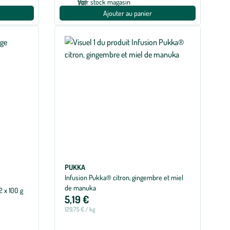
Voir stock magasin
Ajouter au panier
PUKKA
Infusion Pukka® citron, gingembre et miel
de manuka
2 x 100 g
5,19 €
129,75 € / kg