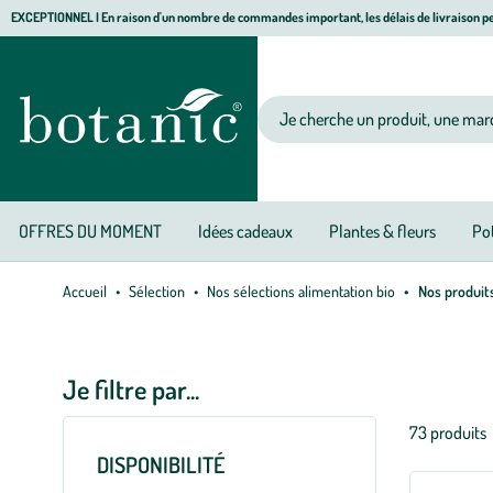
Aller
Aller
Aller
EXCEPTIONNEL I En raison d'un nombre de commandes important, les délais de livraison pe
à
au
au
Jardinerie
la
contenu
pied
écologique,
navigation
principal
de
animalerie,
Votre
page
décoration,
recherche
alimentation
bio
botanic®
OFFRES DU MOMENT
Idées cadeaux
Plantes & fleurs
Pot
Accueil
Sélection
Nos sélections alimentation bio
Nos produits
Je filtre par...
Liste
73 produits
des
DISPONIBILITÉ
filtres