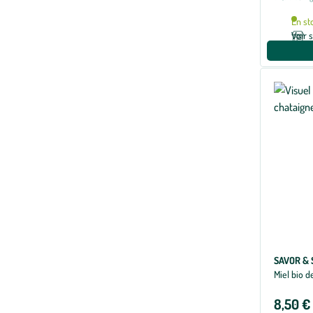
En st
Voir 
SAVOR & 
Miel bio d
8,50 €