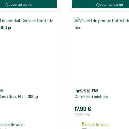
Ajouter au panier
Ajouter au panier
ON
SAVOR & SENS
5/5 (1)
Note
rosti Oz au Miel - 300 gr
Coffret de 4 miels bio
moyenne
de
5
17,99 €
sur
5
17,99 € / kg
avec
1
ponible livraison
En stock livraison
avis