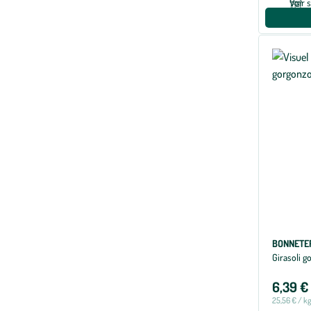
Voir 
BONNETE
Girasoli g
6,39 €
25,56 € / k