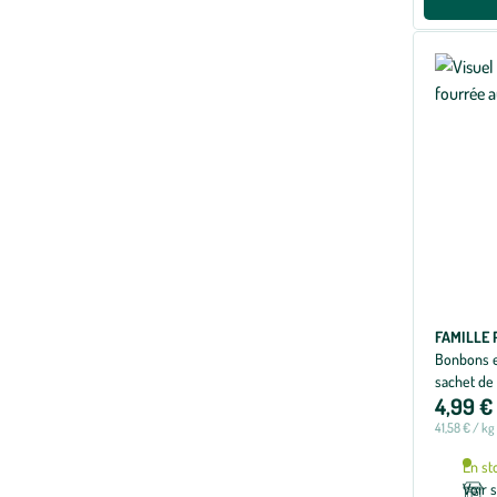
FAMILLE
Bonbons e
sachet de 
4,99 €
41,58 € / kg
En st
Voir 