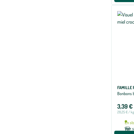
FAMILLE
Bonbons bi
3,39 €
28,25 € / k
En st
Voir 