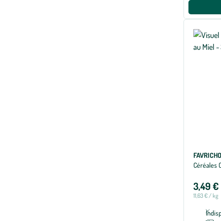
FAVRICH
Céréales C
3,49 €
11,63 € / kg
Indis