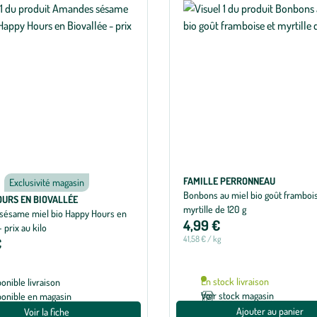
FAMILLE PERRONNEAU
Exclusivité magasin
Bonbons au miel bio goût framboi
URS EN BIOVALLÉE
myrtille de 120 g
ésame miel bio Happy Hours en
4,99 €
 prix au kilo
41,58 € / kg
€
En stock livraison
ponible livraison
Voir stock magasin
ponible en magasin
Ajouter au panier
Voir la fiche