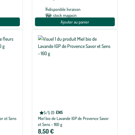
Indisponible livraison
Voir stock magasin
Ajouter au panier
SAVOR & SENS
5/5 (1)
Note
or et Sens
Miel bio de Lavande IGP de Provence Savor
moyenne
de
et Sens - 160 g
5
8,50 €
sur