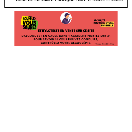
ÉTHYLOTESTS
EN
VENTE
SUR
CE
SITE.
L’ALCOOL
EST
EN
CAUSE
DANS
1
ACCIDENT
MORTEL
SUR
3*.
POUR