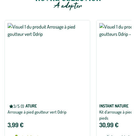
À adopter
INSTANT NATURE
INSTANT NATURE
3/5 (1)
Note
Arrosage à pied goutteur vert Odrip
Kit d’arrosage à pieds
moyenne
de
pieds
3
3,99 €
30,99 €
sur
5
avec