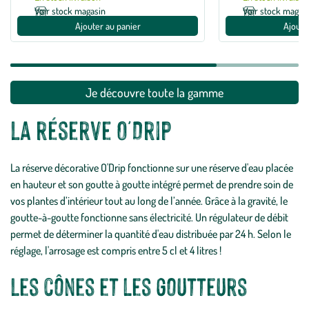
Voir stock magasin
Voir stock magas
Ajouter au panier
Ajoute
Je découvre toute la gamme
La réserve O'Drip
La réserve décorative O'Drip fonctionne sur une réserve d'eau placée
en hauteur et son goutte à goutte intégré permet de prendre soin de
vos plantes d’intérieur tout au long de l’année. Grâce à la gravité, le
goutte-à-goutte fonctionne sans électricité. Un régulateur de débit
permet de déterminer la quantité d'eau distribuée par 24 h. Selon le
réglage, l'arrosage est compris entre 5 cl et 4 litres !
Les cônes et les goutteurs