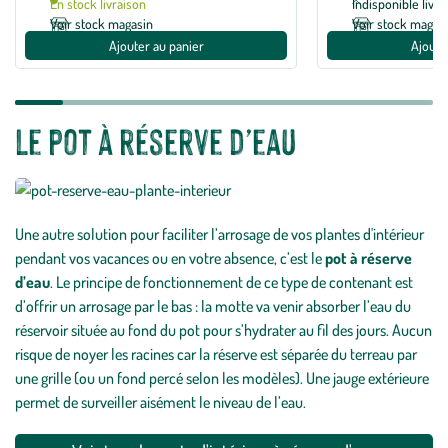
En stock livraison
Indisponible livra
1
avis
Voir stock magasin
Voir stock magas
Ajouter au panier
Ajoute
Le pot à réserve d’eau
Une autre solution pour faciliter l’arrosage de vos plantes d'intérieur
pendant vos vacances ou en votre absence, c’est le
pot à réserve
d’eau
. Le principe de fonctionnement de ce type de contenant est
d’offrir un arrosage par le bas : la motte va venir absorber l’eau du
réservoir située au fond du pot pour s’hydrater au fil des jours. Aucun
risque de noyer les racines car la réserve est séparée du terreau par
une grille (ou un fond percé selon les modèles). Une jauge extérieure
permet de surveiller aisément le niveau de l’eau.