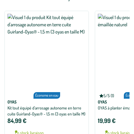
Économe en eau
5/5 (1)
Écono
Note
moyenne
OYAS
OYAS
de
Kit tout équipé d'arrosage autonome en terre
OYAS à planter émaill
5
cuite Guirland-Oyas® - 1,5 m (3 oyas en taille M)
sur
5
84,99 €
19,99 €
avec
1
avis
En stock livraison
En stock livraiso