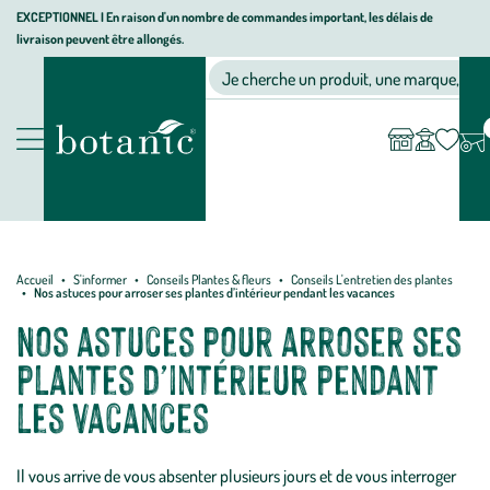
Aller
Aller
Aller
EXCEPTIONNEL I En raison d'un nombre de commandes important, les délais de
livraison peuvent être allongés.
à
au
au
Jardinerie
la
contenu
pied
Ma
Nos magasins
Mon
Je cherche un produit, une marque, un co
liste
compte
écologique,
navigation
principal
de
d’envies
animalerie,
page
décoration,
Nos
alimentation
produits
bio
botanic®
Accueil
S'informer
Conseils Plantes & fleurs
Conseils L'entretien des plantes
Nos astuces pour arroser ses plantes d’intérieur pendant les vacances
Nos astuces pour arroser ses
plantes d’intérieur pendant
les vacances
Il vous arrive de vous absenter plusieurs jours et de vous interroger