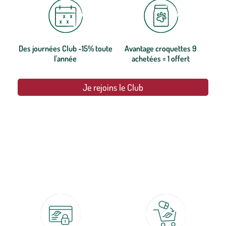
Des journées Club -15% toute
Avantage croquettes 9
l'année
achetées = 1 offert
Je rejoins le Club
botanic®, les jardineries expertes du végétal depuis 1995.