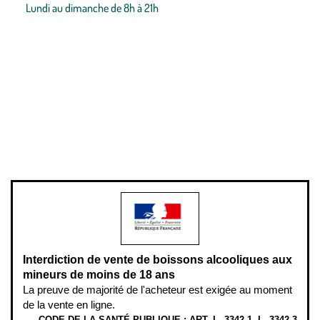
Lundi au dimanche de 8h à 21h
Conditions générales de vente
Conditions générales d'utilisation
Mentions légales
Politique de confidentialité & cookies
Pièces détachées
Plan du site
Gestion des cookies
Pour votre santé, évitez de manger entre les repas,
www.mangerbouger.fr
.
L’abus d’alcool est dangereux pour la santé, à consommer avec
modération.
Interdiction de vente de boissons alcooliques aux
mineurs de moins de 18 ans
La preuve de majorité de l'acheteur est exigée au moment
de la vente en ligne.
CODE DE LA SANTÉ PUBLIQUE : ART. L. 3342-1. L. 3342-3