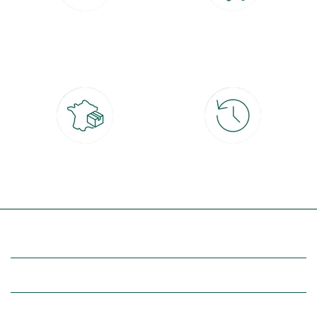
Paiement 100% sécurisé
Click & Collect
CB, PayPal, carte cadeau, Alma 3x ou
retrait gratuit en magasin sous 2h
4x
Livraison partout en France
30 jours pour changer d'avis
à domicile ou point relais
et retour gratuit en magasin
(Re)découvrez botanic®
Entre vous et nous