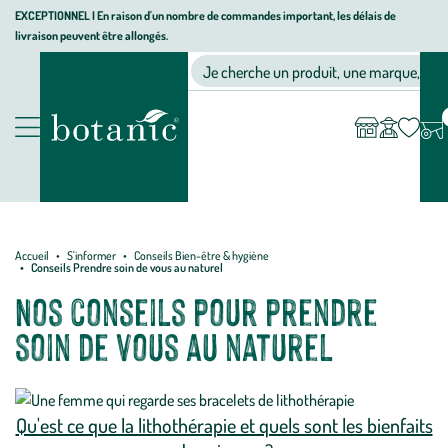
Aller
Aller
Aller
EXCEPTIONNEL I En raison d'un nombre de commandes important, les délais de
livraison peuvent être allongés.
à
au
au
Jardinerie
la
contenu
pied
Ma
Nos magasins
Mon
Je cherche un produit, une marque, un co
liste
compte
écologique,
navigation
principal
de
d’envies
animalerie,
page
décoration,
Nos
alimentation
produits
bio
botanic®
Accueil
S'informer
Conseils Bien-être & hygiène
Conseils Prendre soin de vous au naturel
Nos conseils pour prendre
soin de vous au naturel
Qu'est ce que la lithothérapie et quels sont les bienfaits