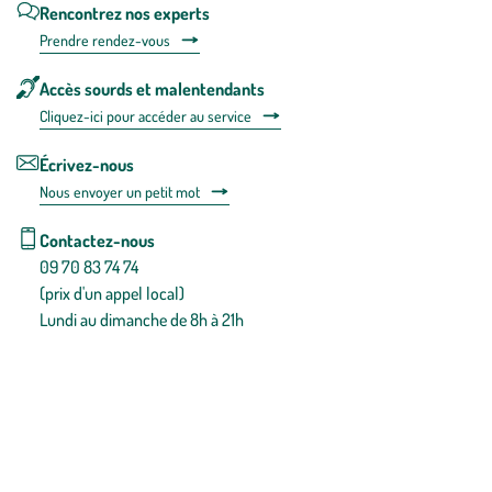
Rencontrez nos experts
Prendre rendez-vous
Accès sourds et malentendants
Cliquez-ici pour accéder au service
Écrivez-nous
Nous envoyer un petit mot
Contactez-nous
09 70 83 74 74
(prix d'un appel local)
Lundi au dimanche de 8h à 21h
Conditions générales de vente
Conditions générales d'utilisation
Mentions légales
Politique de confidentialité & cookies
Pièces détachées
Plan du site
Gestion des cookies
Pour votre santé, évitez de manger entre les repas,