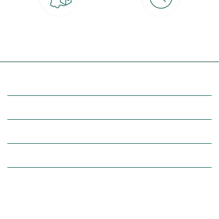
Livraison partout en France
30 jours pour changer d'avis
à domicile ou point relais
et retour gratuit en magasin
(Re)découvrez botanic®
Entre vous et nous
Nos univers botanic®
(Re)connectez-vous avec la nature, inspirez-vous et profitez de
nos offres exclusives !