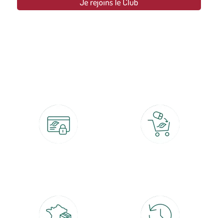
Je rejoins le Club
botanic®, les jardineries expertes du végétal depuis 1995.
Paiement 100% sécurisé
Click & Collect
CB, PayPal, carte cadeau, Alma 3x ou
retrait gratuit en magasin sous 2h
4x