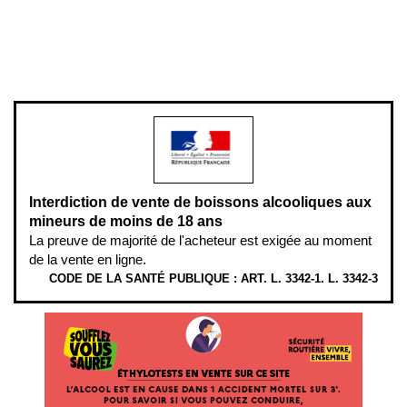
Pour votre santé, évitez de manger entre les repas,
www.mangerbouger.fr
.
L’abus d’alcool est dangereux pour la santé, à consommer avec
modération.
Interdiction de vente de boissons alcooliques aux
mineurs de moins de 18 ans
La preuve de majorité de l'acheteur est exigée au moment
de la vente en ligne.
CODE DE LA SANTÉ PUBLIQUE : ART. L. 3342-1. L. 3342-3
ÉTHYLOTESTS EN VENTE SUR CE SITE. L’ALCOOL EST EN CAUSE