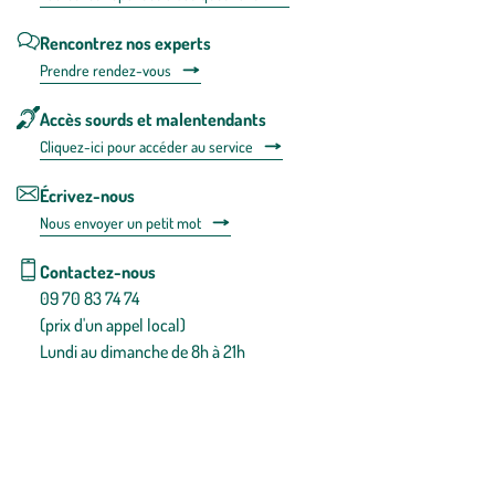
Rencontrez nos experts
Prendre rendez-vous
Accès sourds et malentendants
Cliquez-ici pour accéder au service
Écrivez-nous
Nous envoyer un petit mot
Contactez-nous
09 70 83 74 74
(prix d'un appel local)
Lundi au dimanche de 8h à 21h
Conditions générales de vente
Conditions générales d'utilisation
Mentions légales
Politique de confidentialité & cookies
Pièces détachées
Plan du site
Gestion des cookies