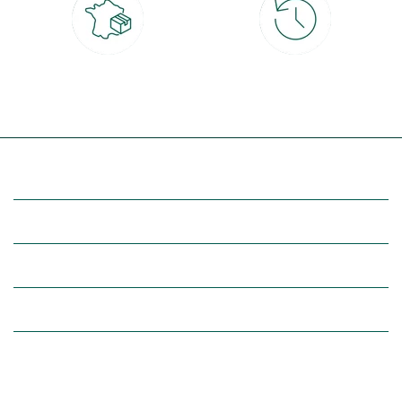
Livraison partout en France
30 jours pour changer d'avis
à domicile ou point relais
et retour gratuit en magasin
(Re)découvrez botanic®
Entre vous et nous
Nos univers botanic®
(Re)connectez-vous avec la nature, inspirez-vous et profitez de