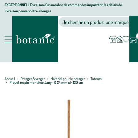
Aller
Aller
Aller
EXCEPTIONNEL I En raison d'un nombre de commandes important, les délais de
livraison peuvent être allongés.
à
au
au
Jardinerie écologique, animalerie, décoration, alimentation bio bot
la
contenu
pied
Ma
Nos magasins
Mon
Je cherche un produit, une marque, un co
liste
compte
navigation
principal
de
d’envies
page
Nos produits
Accueil
Potager & verger
Matériel pour le potager
Tuteurs
Piquet en pin maritime Jany - Ø 24 mm x H 130 cm