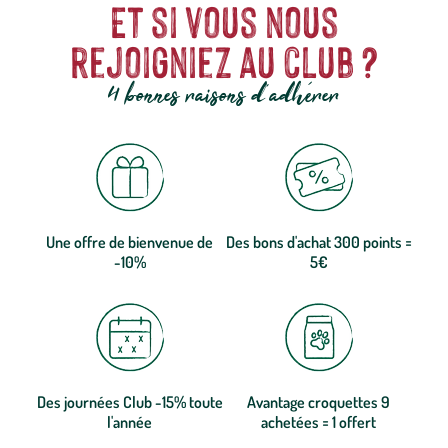
Et si vous nous
rejoigniez au club ?
4 bonnes raisons d'adhérer
Une offre de bienvenue de
Des bons d'achat 300 points =
-10%
5€
Des journées Club -15% toute
Avantage croquettes 9
l'année
achetées = 1 offert