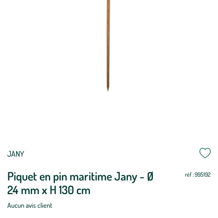
Mettre
Mettre
JANY
à
à
Piquet en pin maritime Jany - Ø
jour
jour
réf : 995192
24 mm x H 130 cm
Aucun avis client