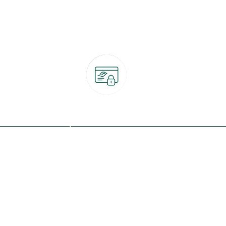
Paiement 100% sécurisé
CB, PayPal, carte cadeau, Alma 3x ou 4x
ret
Qui sommes-nous ?
Notre programme de fidélité
Nos engagements
Nos magasins
botanic® société à mission
Nos services & rendez-vous