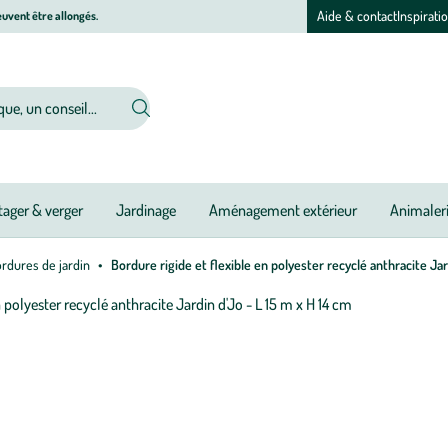
Aide & contact
Inspirati
uvent être allongés.
ager & verger
Jardinage
Aménagement extérieur
Animaler
rdures de jardin
Bordure rigide et flexible en polyester recyclé anthracite Jar
Afficher
le
zoom
pour
l’image
1
sur
1