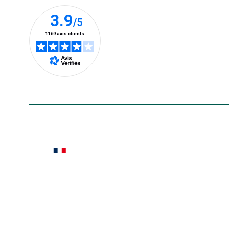
En savoir plus
Le saviez-vous ?
Notre site botanic® a été pensé, créé et développé
Conditions générales de vente
Conditions g
Pour votre santé, évitez de manger ent