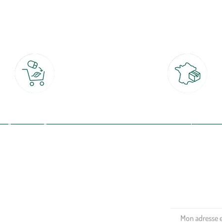
botanic®, les jardineries expertes du végétal depuis 1995.
Click & Collect
Livraison partout en Fran
rait gratuit en magasin sous 2h
à domicile ou point relais
(Re)connectez-v
profitez de nos 
Plantes & fleurs
Potager & verger
Jardinage