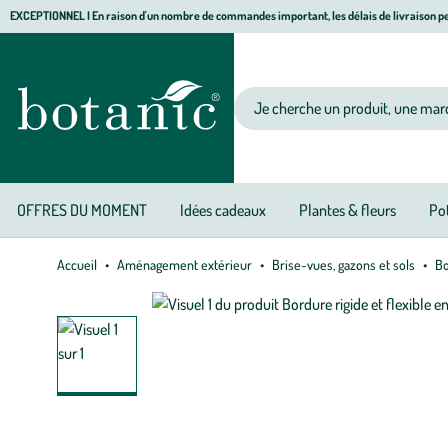
Aller
Aller
Aller
EXCEPTIONNEL I En raison d'un nombre de commandes important, les délais de livraison pe
à
au
au
Jardinerie écologique, animalerie, décoration, alimentation bio botanic®
la
contenu
pied
navigation
principal
de
Votre recherche
page
OFFRES DU MOMENT
Idées cadeaux
Plantes & fleurs
Pot
Accueil
Aménagement extérieur
Brise-vues, gazons et sols
Bo