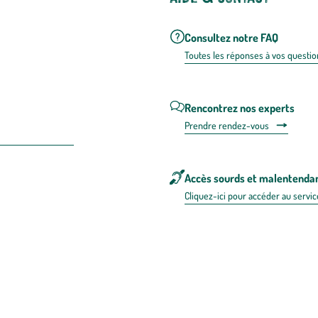
Consultez notre FAQ
Toutes les répons
es à vos questio
Rencontrez nos experts
Prendre rendez-vous
Accès sourds et malentenda
Cliquez-ici pour accéder au servic
 en FRANCE
énérales d'utilisation
Mentions légales
Politique de confidentialité & cookies
Pièces
re les repas,
www.mangerbouger.fr
.
L’abus d’alcool est dangereux pour l