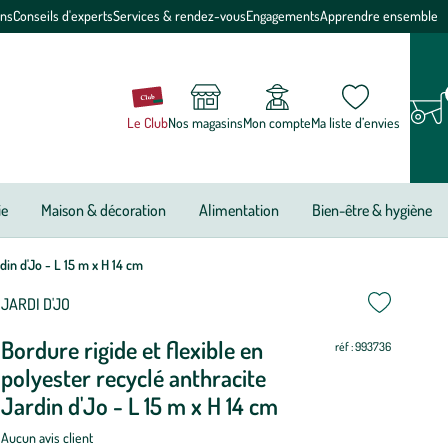
ons
Conseils d'experts
Services & rendez-vous
Engagements
Apprendre ensemble
Le Club
Nos magasins
Mon compte
Ma liste d’envies
ie
Maison & décoration
Alimentation
Bien-être & hygiène
din d'Jo - L 15 m x H 14 cm
JARDI D'JO
Bordure rigide et flexible en
réf : 993736
polyester recyclé anthracite
Jardin d'Jo - L 15 m x H 14 cm
Aucun avis client