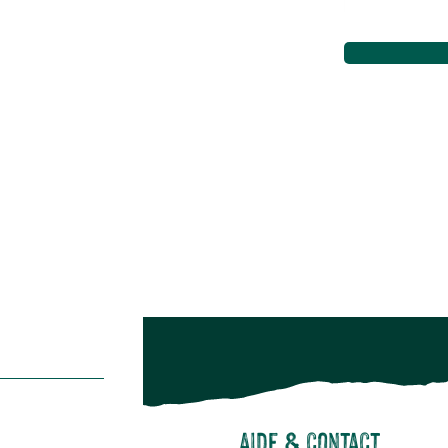
Aménagement extérieur
Maison & décoration
Animalerie
Alimentation
Bien-être & hygiène
Restons c
Noël
Suivez-nou
Suiv
Aide & contact