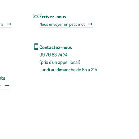
de
désabonnem
intégré
Écrivez-nous
dans
ns
Nous envoyer un petit mot
la
newsletter.
En
savoir
Contactez-nous
plus
09 70 83 74 74
(prix d'un appel local)
Lundi au dimanche de 8h à 21h
nts
e
 détachées
Plan du site
Gestion des cookies
a santé, à consommer avec modération.