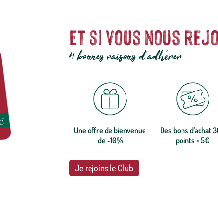
Et si vous nous rejo
4 bonnes raisons d'adhérer
Une offre de bienvenue
Des bons d'achat 
de -10%
points = 5€
Je rejoins le Club