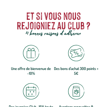
Et si vous nous
rejoigniez au club ?
4 bonnes raisons d'adhérer
Une offre de bienvenue de
Des bons d'achat 300 points =
-10%
5€
Des journées Club -15% toute
Avantage croquettes 9