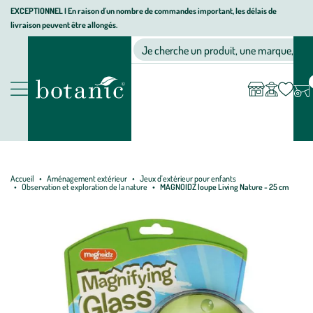
Aller
Aller
Aller
EXCEPTIONNEL I En raison d'un nombre de commandes important, les délais de
livraison peuvent être allongés.
à
au
au
Jardinerie écologique, animalerie, décoration, alimentation bio bot
la
contenu
pied
Ma
Nos magasins
Mon
Je cherche un produit, une marque, un co
liste
compte
navigation
principal
de
d’envies
page
Nos produits
Accueil
Aménagement extérieur
Jeux d'extérieur pour enfants
Observation et exploration de la nature
MAGNOIDZ loupe Living Nature - 25 cm