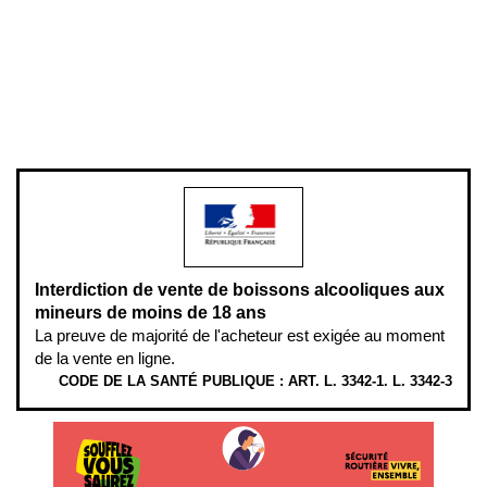
Plan du site
Gestion des cookies
Pour votre santé, évitez de manger entre les repas,
www.mangerbouger.fr
.
L’abus d’alcool est dangereux pour la santé, à consommer avec
modération.
Interdiction de vente de boissons alcooliques aux
mineurs de moins de 18 ans
La preuve de majorité de l'acheteur est exigée au moment
de la vente en ligne.
CODE DE LA SANTÉ PUBLIQUE : ART. L. 3342-1. L. 3342-3
ÉTHYLOTESTS EN VENTE SUR CE SITE. L’ALCOOL EST EN CAUSE