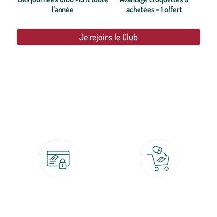
l'année
achetées = 1 offert
Je rejoins le Club
botanic®, les jardineries expertes du végétal depuis 1995.
Paiement 100% sécurisé
Click & Collect
CB, PayPal, carte cadeau, Alma 3x ou
retrait gratuit en magasin sous 2h
4x