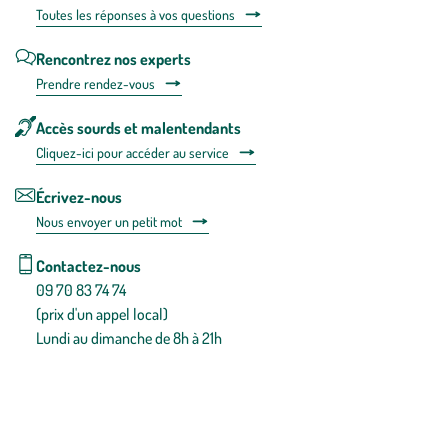
Toutes les répons
es à vos questions
Rencontrez nos experts
Prendre rendez-vous
Accès sourds et malentendants
Cliquez-ici pour accéder au service
Écrivez-nous
Nous envoyer un petit mot
Contactez-nous
09 70 83 74 74
(prix d'un appel local)
Lundi au dimanche de 8h à 21h
Conditions générales de vente
Conditions générales d'utilisation
Mentions légales
Politique de confidentialité & cookies
Pièces détachées
Plan du site
Gestion des cookies