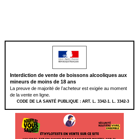
Pour votre santé, évitez de manger entre les repas,
www.mangerbouger.fr
.
L’abus d’alcool est dangereux pour la santé, à consommer avec
modération.
Interdiction de vente de boissons alcooliques aux
mineurs de moins de 18 ans
La preuve de majorité de l'acheteur est exigée au moment
de la vente en ligne.
CODE DE LA SANTÉ PUBLIQUE : ART. L. 3342-1. L. 3342-3
ÉTHYLOTESTS EN VENTE SUR CE SITE. L’ALCOOL EST EN CAUSE