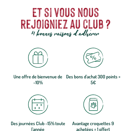
Et si vous nous
rejoigniez au club ?
4 bonnes raisons d'adhérer
Une offre de bienvenue de
Des bons d'achat 300 points =
-10%
5€
Des journées Club -15% toute
Avantage croquettes 9
l'année
achetées = 1 offert