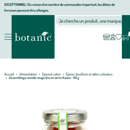
Aller
Aller
Aller
EXCEPTIONNEL I En raison d'un nombre de commandes important, les délais de
livraison peuvent être allongés.
à
au
au
Jardinerie écologique, animalerie, décoration, alimentation bio bot
la
contenu
pied
Ma
Nos magasins
Mon
Je cherche un produit, une marque, un co
liste
compte
navigation
principal
de
d’envies
page
Nos produits
Accueil
Alimentation
Epicerie salée
Épices, bouillons et aides culinaires
Assemblage viande rouge bio en verre Kerex - 40 g