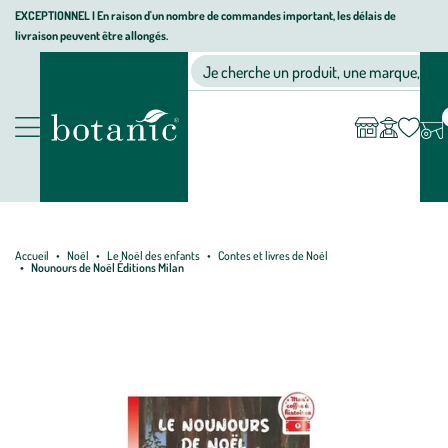
Aller
Aller
Aller
EXCEPTIONNEL I En raison d'un nombre de commandes important, les délais de
livraison peuvent être allongés.
à
au
au
Jardinerie écologique, animalerie, décoration, alimentation bio bot
la
contenu
pied
Ma
Nos magasins
Mon
Je cherche un produit, une marque, un co
liste
compte
navigation
principal
de
d’envies
page
Nos produits
Accueil
Noël
Le Noël des enfants
Contes et livres de Noël
Nounours de Noël Éditions Milan