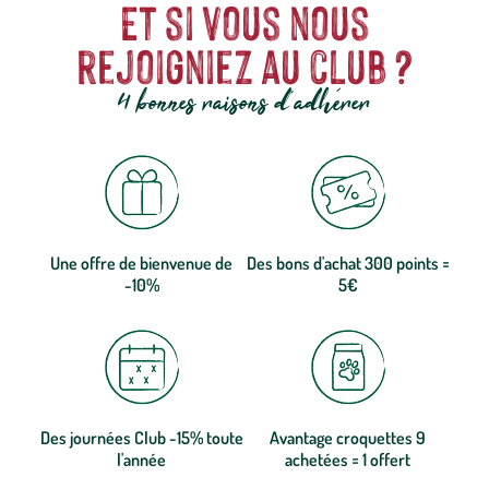
Et si vous nous
rejoigniez au club ?
4 bonnes raisons d'adhérer
Une offre de bienvenue de
Des bons d'achat 300 points =
-10%
5€
Des journées Club -15% toute
Avantage croquettes 9
l'année
achetées = 1 offert