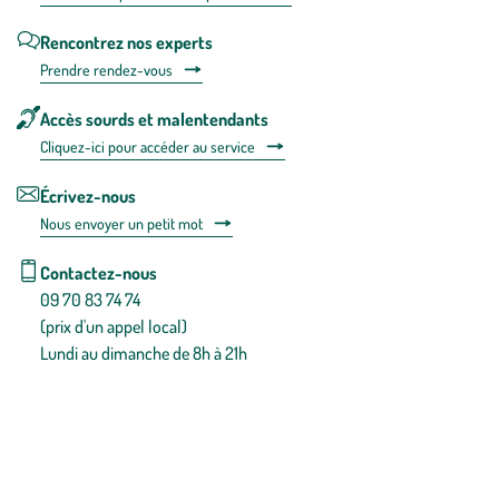
Rencontrez nos experts
Prendre rendez-vous
Accès sourds et malentendants
Cliquez-ici pour accéder au service
Écrivez-nous
Nous envoyer un petit mot
Contactez-nous
09 70 83 74 74
(prix d'un appel local)
Lundi au dimanche de 8h à 21h
Conditions générales de vente
Conditions générales d'utilisation
Mentions légales
Politique de confidentialité & cookies
Pièces détachées
Plan du site
Gestion des cookies