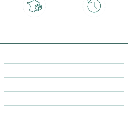
Livraison partout en France
30 jours pour changer d'avis
à domicile ou point relais
et retour gratuit en magasin
(Re)découvrez botanic®
Entre vous et nous
Nos univers botanic®
(Re)connectez-vous avec la nature, inspirez-vous et profitez de