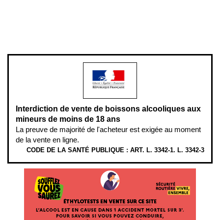
Pour votre santé, évitez de manger entre les repas,
www.mangerbouger.fr
.
L’abus d’alcool est dangereux pour la santé, à consommer avec
modération.
Interdiction de vente de boissons alcooliques aux
mineurs de moins de 18 ans
La preuve de majorité de l'acheteur est exigée au moment
de la vente en ligne.
CODE DE LA SANTÉ PUBLIQUE : ART. L. 3342-1. L. 3342-3
ÉTHYLOTESTS EN VENTE SUR CE SITE. L’ALCOOL EST EN CAUSE