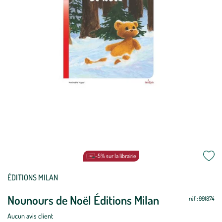
-5% sur la librairie
Mettre
Mettre
ÉDITIONS MILAN
à
à
Nounours de Noël Éditions Milan
jour
jour
réf : 991874
Aucun avis client