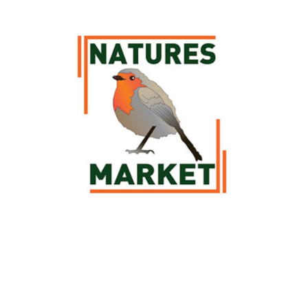
Découvrez la sélection botanic® de produits Nature's Market pour
vos compagnons les
oiseaux
. Des
mangeoires
, des
abreuvoirs
et des
nichoirs
Nature's Market sont à retrouver parmi notre sélection afin
de prendre soin des oiseaux et de pouvoir les observer pendant leurs