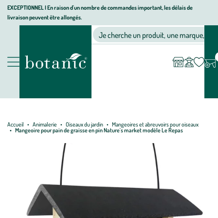
Aller
Aller
Aller
EXCEPTIONNEL I En raison d'un nombre de commandes important, les délais de
livraison peuvent être allongés.
à
au
au
Jardinerie écologique, animalerie, décoration, alimentation bio bot
la
contenu
pied
Ma
Nos magasins
Mon
Je cherche un produit, une marque, un co
liste
compte
navigation
principal
de
d’envies
page
Nos produits
Accueil
Animalerie
Oiseaux du jardin
Mangeoires et abreuvoirs pour oiseaux
Mangeoire pour pain de graisse en pin Nature's market modèle Le Repas