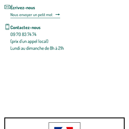
Écrivez-nous
Nous envoyer un petit mot
Contactez-nous
09 70 83 74 74
(prix d'un appel local)
Lundi au dimanche de 8h à 21h
Conditions générales de vente
Conditions générales d'utilisation
Mentions légales
Politique de confidentialité & cookies
Pièces détachées
Plan du site
Gestion des cookies
Pour votre santé, évitez de manger entre les repas,
www.mangerbouger.fr
.
L’abus d’alcool est dangereux pour la santé, à consommer avec
modération.