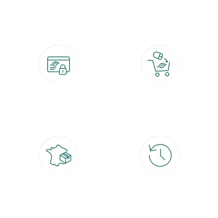
botanic®, les jardineries expertes du végétal depuis 1995.
Paiement 100% sécurisé
Click & Collect
CB, PayPal, carte cadeau, Alma 3x ou
retrait gratuit en magasin sous 2h
4x
Livraison partout en France
30 jours pour changer d'avis
à domicile ou point relais
et retour gratuit en magasin