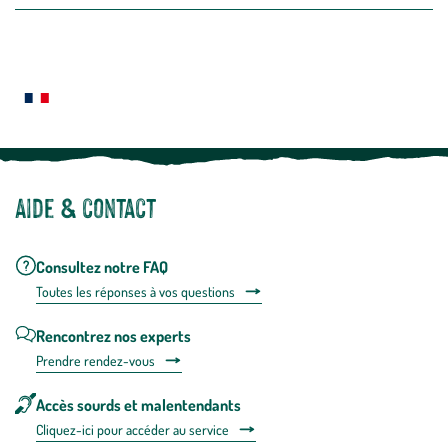
la
newslette
En
Le saviez-vous ?
savoir
plus
Notre site botanic® a été pensé, créé et développé en FRANCE
Aide & contact
Consultez notre FAQ
Toutes les répons
es à vos questions
Rencontrez nos experts
Prendre rendez-vous
Accès sourds et malentendants
Cliquez-ici pour accéder au service