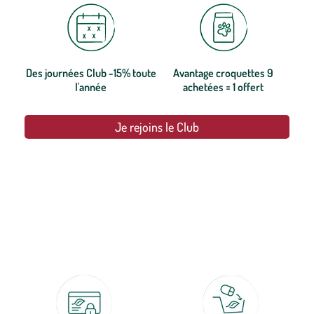
Des journées Club -15% toute
Avantage croquettes 9
l'année
achetées = 1 offert
Je rejoins le Club
botanic®, les jardineries expertes du végétal depuis 1995.