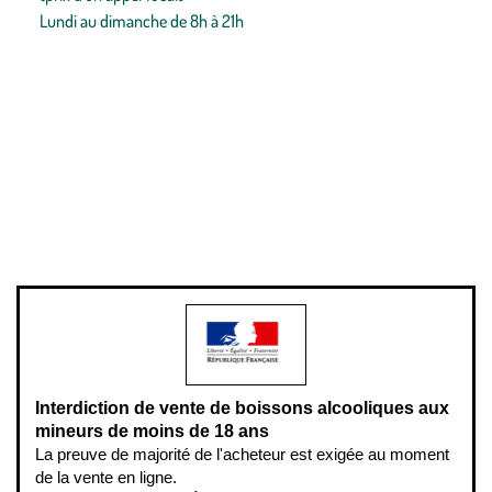
Lundi au dimanche de 8h à 21h
Conditions générales de vente
Conditions générales d'utilisation
Mentions légales
Politique de confidentialité & cookies
Pièces détachées
Plan du site
Gestion des cookies
Pour votre santé, évitez de manger entre les repas,
www.mangerbouger.fr
.
L’abus d’alcool est dangereux pour la santé, à consommer avec
modération.
Interdiction de vente de boissons alcooliques aux
mineurs de moins de 18 ans
La preuve de majorité de l'acheteur est exigée au moment
de la vente en ligne.