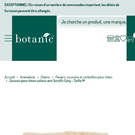
Aller
Aller
Aller
EXCEPTIONNEL I En raison d'un nombre de commandes important, les délais de
livraison peuvent être allongés.
à
au
au
Jardinerie écologique, animalerie, décoration, alimentation bio bot
la
contenu
pied
Ma
Nos magasins
Mon
Je cherche un produit, une marque, un co
liste
compte
navigation
principal
de
d’envies
page
Nos produits
Accueil
Animalerie
Chiens
Paniers, coussins et corbeilles pour chien
Coussin pour chien coloris vert Scruffs Cosy – Taille M