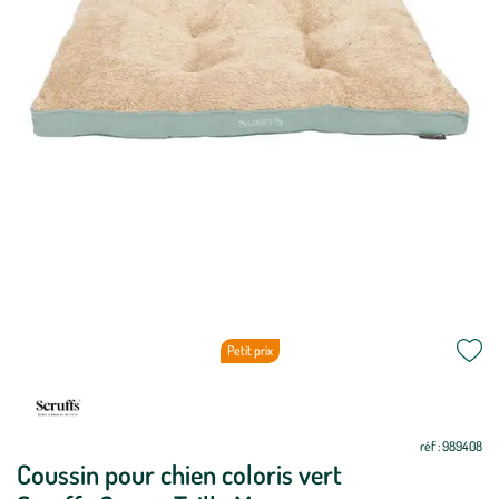
Petit prix
Mettre
Mettre
à
à
jour
jour
réf : 989408
Coussin pour chien coloris vert