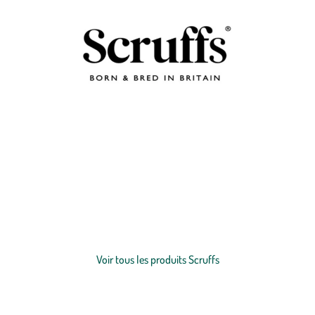
Chaque coussin de la marque a été soigneusement conçu pour
améliorer la vie et le bien-être de vos animaux en leur offrant des lits
hauts de gamme et uniques. La philosophie de Scruffs® associe des
solutions innovantes aux contraintes auxquelles sont confrontés les
propriétaires tout en privilégiant des tissus de qualité et design afin
Voir plus
de créer les meilleurs produits pour animaux de compagnie sur le
marché. Retrouvez des couchages thermiques ou rafraîchissants, en
Voir tous les produits Scruffs
matière imperméable ou encore des coussins à mémoire de forme.
Votre
chien
ou
chat
trouvera forcément son bonheur !