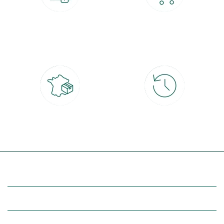
Paiement 100% sécurisé
Click & Collect
CB, PayPal, carte cadeau, Alma 3x ou
retrait gratuit en magasin sous 2h
4x
Livraison partout en France
30 jours pour changer d'avis
à domicile ou point relais
et retour gratuit en magasin
(Re)découvrez botanic®
Entre vous et nous