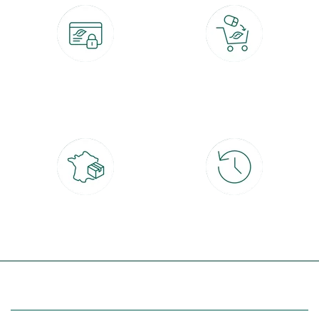
Paiement 100% sécurisé
Click & Collect
CB, PayPal, carte cadeau, Alma 3x ou
retrait gratuit en magasin sous 2h
4x
Livraison partout en France
30 jours pour changer d'avis
à domicile ou point relais
et retour gratuit en magasin