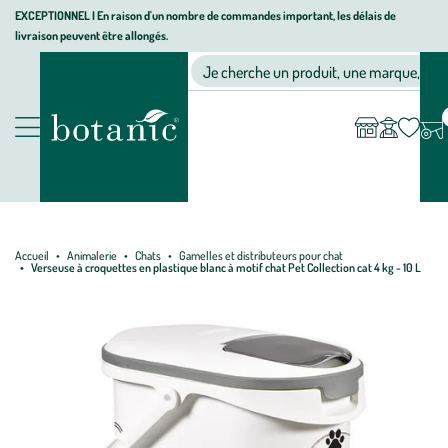
Aller
Aller
Aller
EXCEPTIONNEL I En raison d'un nombre de commandes important, les délais de
livraison peuvent être allongés.
à
au
au
Jardinerie écologique, animalerie, décoration, alimentation bio bot
la
contenu
pied
Ma
Nos magasins
Mon
Je cherche un produit, une marque, un co
liste
compte
navigation
principal
de
d’envies
page
Nos produits
Accueil
Animalerie
Chats
Gamelles et distributeurs pour chat
Verseuse à croquettes en plastique blanc à motif chat Pet Collection cat 4 kg - 10 L