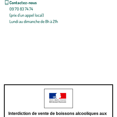
Contactez-nous
09 70 83 74 74
(prix d'un appel local)
Lundi au dimanche de 8h à 21h
Conditions générales de vente
Conditions générales d'utilisation
Mentions légales
Politique de confidentialité & cookies
Pièces détachées
Plan du site
Gestion des cookies
Pour votre santé, évitez de manger entre les repas,
www.mangerbouger.fr
.
L’abus d’alcool est dangereux pour la santé, à consommer avec
modération.
Interdiction de vente de boissons alcooliques aux