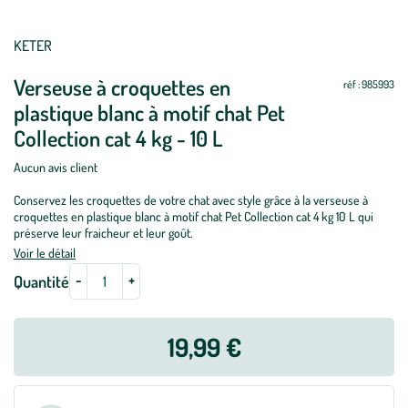
Mettre
Mettre
KETER
à
à
Verseuse à croquettes en
jour
jour
réf : 985993
plastique blanc à motif chat Pet
Collection cat 4 kg - 10 L
Aucun avis client
Conservez les croquettes de votre chat avec style grâce à la verseuse à
croquettes en plastique blanc à motif chat Pet Collection cat 4 kg 10 L qui
préserve leur fraicheur et leur goût.
Voir le détail
-
+
Quantité
19,99 €