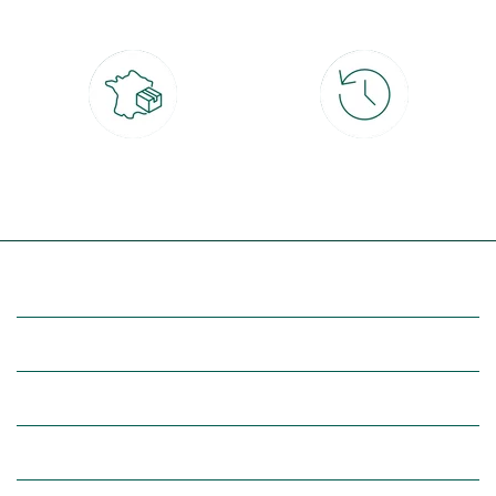
4x
Livraison partout en France
30 jours pour changer d'avis
à domicile ou point relais
et retour gratuit en magasin
(Re)découvrez botanic®
Entre vous et nous
Nos univers botanic®