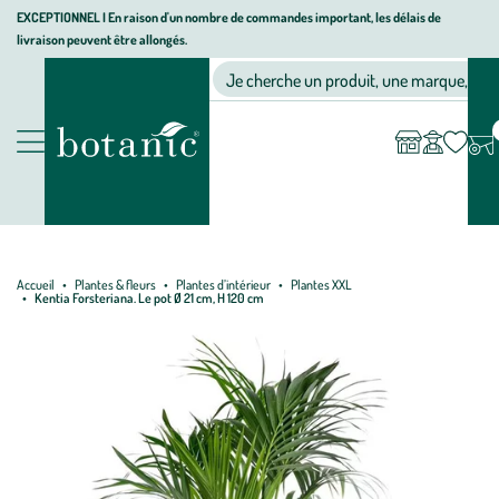
Aller
Aller
Aller
EXCEPTIONNEL I En raison d'un nombre de commandes important, les délais de
livraison peuvent être allongés.
à
au
au
Jardinerie écologique, animalerie, décoration, alimentation bio bot
la
contenu
pied
Ma
Nos magasins
Mon
Je cherche un produit, une marque, un co
liste
compte
navigation
principal
de
d’envies
page
Nos produits
Accueil
Plantes & fleurs
Plantes d’intérieur
Plantes XXL
Kentia Forsteriana. Le pot Ø 21 cm, H 120 cm