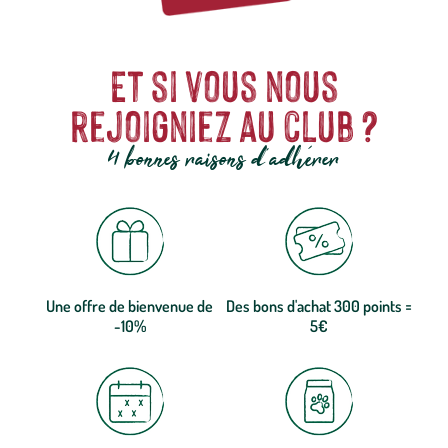
Et si vous nous
rejoigniez au club ?
4 bonnes raisons d'adhérer
Une offre de bienvenue de
Des bons d'achat 300 points =
-10%
5€