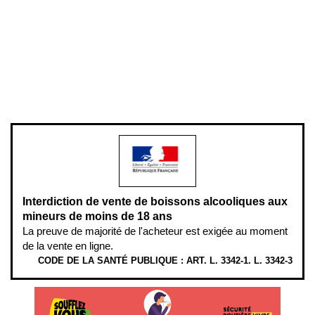
Mentions légales
Politique de confidentialité & cookies
Pièces détachées
Plan du site
Gestion des cookies
Pour votre santé, évitez de manger entre les repas,
www.mangerbouger.fr
.
L’abus d’alcool est dangereux pour la santé, à consommer avec
modération.
Interdiction de vente de boissons alcooliques aux
mineurs de moins de 18 ans
La preuve de majorité de l'acheteur est exigée au moment
de la vente en ligne.
CODE DE LA SANTÉ PUBLIQUE : ART. L. 3342-1. L. 3342-3
ÉTHYLOTESTS EN VENTE SUR CE SITE. L’ALCOOL EST EN CAUSE