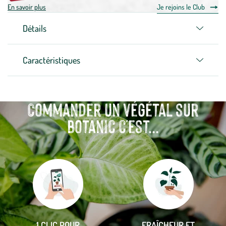
En savoir plus
Je rejoins le Club
Détails
Caractéristiques
Commander un végétal sur
botanic c'est...
Aller
Aller
à
à
la
la
1 CLIC POUR
FRAÎCHEUR ET