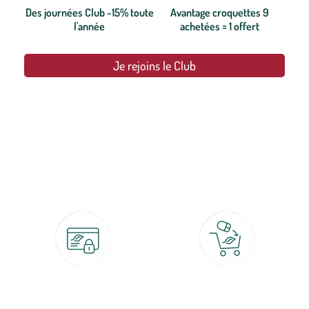
Des journées Club -15% toute
Avantage croquettes 9
l'année
achetées = 1 offert
Je rejoins le Club
botanic®, les jardineries expertes du végétal depuis 1995.
Paiement 100% sécurisé
Click & Collect
CB, PayPal, carte cadeau, Alma 3x ou
retrait gratuit en magasin sous 2h