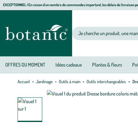
Aller
Aller
Aller
EXCEPTIONNEL I En raison d'un nombre de commandes important, les délais de livraison pe
à
au
au
Jardinerie écologique, animalerie, décoration, alimentation bio botanic®
la
contenu
pied
navigation
principal
de
Votre recherche
page
OFFRES DU MOMENT
Idées cadeaux
Plantes & fleurs
Pot
Accueil
Jardinage
Outils à main
Outils interchangeables
Dre