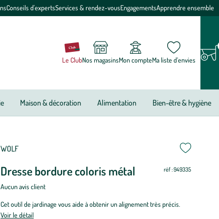
ons
Conseils d'experts
Services & rendez-vous
Engagements
Apprendre ensemble
Le Club
Nos magasins
Mon compte
Ma liste d’envies
ie
Maison & décoration
Alimentation
Bien-être & hygiène
WOLF
Dresse bordure coloris métal
réf : 949335
Aucun avis client
Cet outil de jardinage vous aide à obtenir un alignement très précis.
Voir le détail