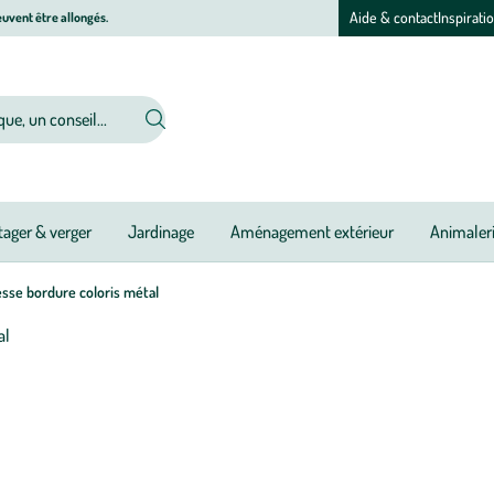
Aide & contact
Inspirati
uvent être allongés.
ager & verger
Jardinage
Aménagement extérieur
Animaler
sse bordure coloris métal
Afficher
le
zoom
pour
l’image
1
sur
1