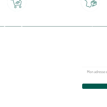
Click & Collect
Livraison partout en Fran
rait gratuit en magasin sous 2h
à domicile ou point relais
(Re)connectez-v
profitez de nos 
Plantes & fleurs
Potager & verger
Jardinage
Aménagement extérieur
Maison & décoration
Animalerie
Alimentation
Bien-être & hygiène
Restons c
Noël