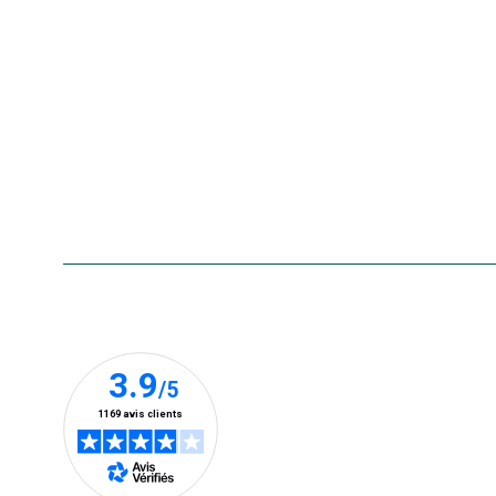
La carte cadeau botanic®
Collecte de vos produits
usagés
Rappels de produits
Aide & contact
Foire aux questions
Accessibilité : non conforme
Nos clients prennent la parole