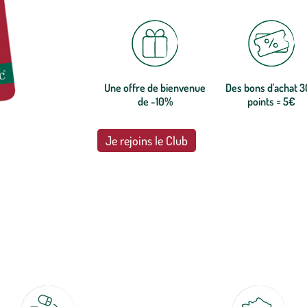
Une offre de bienvenue
Des bons d'achat 
de -10%
points = 5€
Je rejoins le Club
botanic®, les jardineries expertes du végétal depuis 1995.