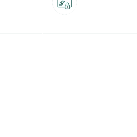
Paiement 100% sécurisé
CB, PayPal, carte cadeau, Alma 3x ou 4x
ret
Qui sommes-nous ?
Notre programme de fidélité
Nos engagements
Nos magasins
botanic® société à mission
Nos services & rendez-vous
Le fonds de dotation botanic
Nos conseils d'experts
Espace presse
Nos garanties
Travailler chez botanic®
Nos conditions de livraison
Nos offres d'emploi
Le retrait en magasin 2h
Nos offres du moment
Nos marques