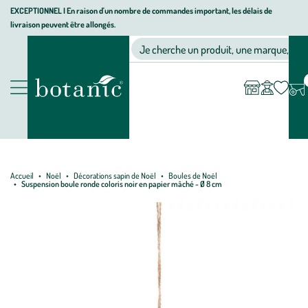
Aller
Aller
Aller
EXCEPTIONNEL I En raison d'un nombre de commandes important, les délais de
livraison peuvent être allongés.
à
au
au
Jardinerie écologique, animalerie, décoration, alimentation bio bot
la
contenu
pied
Ma
Nos magasins
Mon
Je cherche un produit, une marque, un co
liste
compte
navigation
principal
de
d’envies
page
Nos produits
Accueil
Noël
Décorations sapin de Noël
Boules de Noël
Suspension boule ronde coloris noir en papier mâché - Ø 8 cm