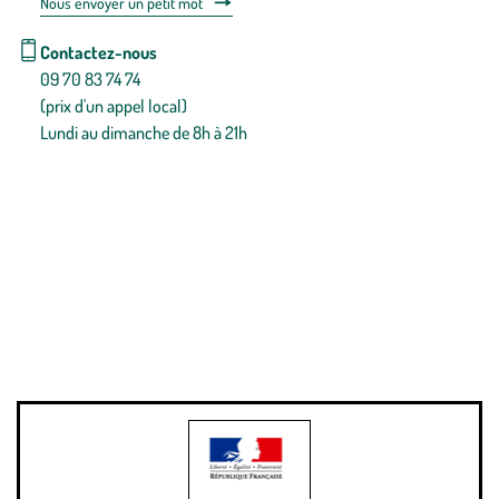
Nous envoyer un petit mot
Contactez-nous
09 70 83 74 74
(prix d'un appel local)
Lundi au dimanche de 8h à 21h
Conditions générales de vente
Conditions générales d'utilisation
Mentions légales
Politique de confidentialité & cookies
Pièces détachées
Plan du site
Gestion des cookies
Pour votre santé, évitez de manger entre les repas,
www.mangerbouger.fr
.
L’abus d’alcool est dangereux pour la santé, à consommer avec
modération.