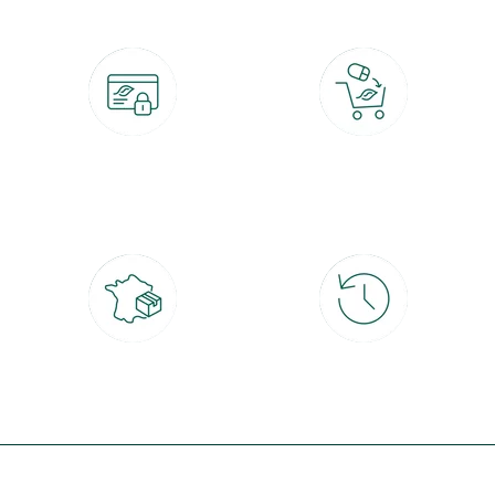
Paiement 100% sécurisé
Click & Collect
CB, PayPal, carte cadeau, Alma 3x ou
retrait gratuit en magasin sous 2h
4x
Livraison partout en France
30 jours pour changer d'avis
à domicile ou point relais
et retour gratuit en magasin