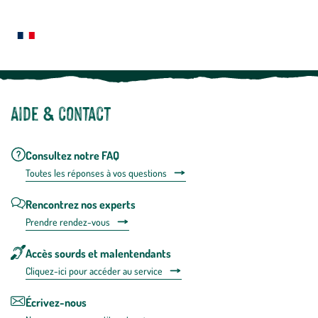
Le saviez-vous ?
savoir
plus
Notre site botanic® a été pensé, créé et développé en FRANCE
Aide & contact
Consultez notre FAQ
Toutes les répons
es à vos questions
Rencontrez nos experts
Prendre rendez-vous
Accès sourds et malentendants
Cliquez-ici pour accéder au service
Écrivez-nous