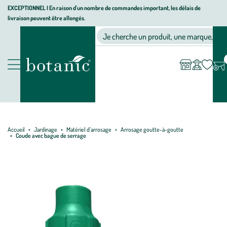
Aller
Aller
Aller
EXCEPTIONNEL I En raison d'un nombre de commandes important, les délais de
livraison peuvent être allongés.
à
au
au
Jardinerie écologique, animalerie, décoration, alimentation bio bot
la
contenu
pied
Ma
Nos magasins
Mon
Je cherche un produit, une marque, un co
liste
compte
navigation
principal
de
d’envies
page
Nos produits
Accueil
Jardinage
Matériel d’arrosage
Arrosage goutte-à-goutte
Coude avec bague de serrage