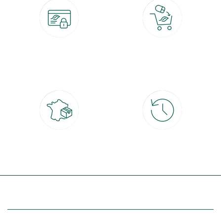
Paiement 100% sécurisé
Click & Collect
CB, PayPal, carte cadeau, Alma 3x ou
retrait gratuit en magasin sous 2h
4x
Livraison partout en France
30 jours pour changer d'avis
à domicile ou point relais
et retour gratuit en magasin