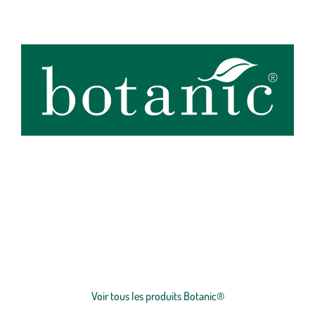
botanic®, expert du végétal, propose une large gamme de produits
de qualité et accessibles à tous. Les produits à marque botanic®
reflètent notre engagement pour la nature et nos valeurs.
Graines
et
plants
potagers, plantes fleuries et
arbustes
,
outillages
et
accessoires
du jardinier
… Nos produits répondent à un cahier des charges sans
Voir plus
concession sur la qualité, l'excellence environnementale et sociétale
et le prix juste.
Voir tous les produits Botanic®