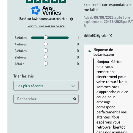
Excellent il correspondait a ce q
me fallait
Avis du
06/06/2025
, suite à une
Basé sur
1
avis soumis à un contrôle
expérience du
20/05/2025
par
PA
B.
Voir tous les avis sur ce site
Utile
(0)
Signaler
5
étoiles
1
4
étoiles
0
Réponse de
3
étoiles
0
botanic.com
2
étoiles
0
Bonjour Patrick, 
1
étoile
0
nous vous 
remercions 
Trier les avis
sincèrement pour 
votre retour ! Nous 
sommes ravis 
d'apprendre que ce 
coude pour 
arrosage 
correspond 
parfaitement à vos 
attentes. Nous 
espérons vous 
retrouver bientôt 
dans nos magasins 