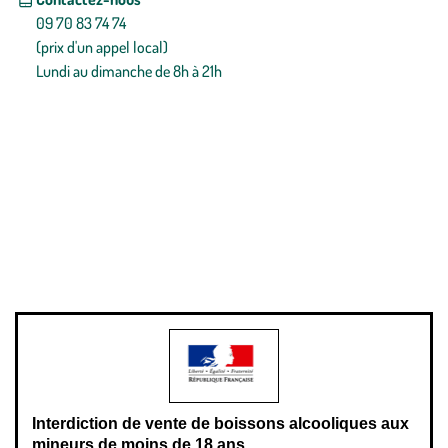
09 70 83 74 74
(prix d'un appel local)
Lundi au dimanche de 8h à 21h
Conditions générales de vente
Conditions générales d'utilisation
Mentions légales
Politique de confidentialité & cookies
Pièces détachées
Plan du site
Gestion des cookies
Pour votre santé, évitez de manger entre les repas,
www.mangerbouger.fr
.
L’abus d’alcool est dangereux pour la santé, à consommer avec
modération.
Interdiction de vente de boissons alcooliques aux
mineurs de moins de 18 ans