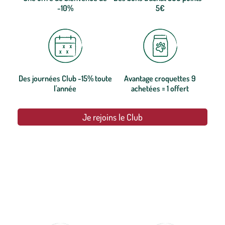
-10%
5€
Des journées Club -15% toute
Avantage croquettes 9
l'année
achetées = 1 offert
Je rejoins le Club
botanic®, les jardineries expertes du végétal depuis 1995.