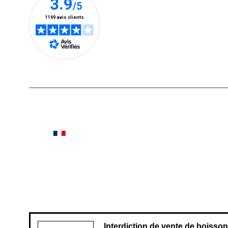
En savoir plus
Le saviez-vous ?
Notre site botanic® a été pensé, créé et développé
Conditions générales de vente
Conditions g
Pour votre santé, évitez de manger ent
Interdiction de vente de boisso