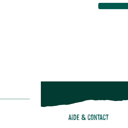
Maison & décoration
Animalerie
Alimentation
Bien-être & hygiène
Restons c
Noël
Suivez-nou
Suiv
Aide & contact