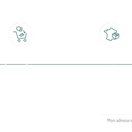
botanic®, les jardineries expertes du végétal depuis 1995.
Click & Collect
Livraison partout en Fran
rait gratuit en magasin sous 2h
à domicile ou point relais
(Re)connectez-v
profitez de nos 
Plantes & fleurs
Potager & verger
Jardinage
Aménagement extérieur