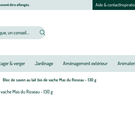
Aide & contact
Inspirati
uvent être allongés.
ager & verger
Jardinage
Aménagement extérieur
Animaler
Bloc de savon au lait bio de vache Mas du Roseau - 130 g
Afficher
le
zoom
pour
l’image
1
sur
1