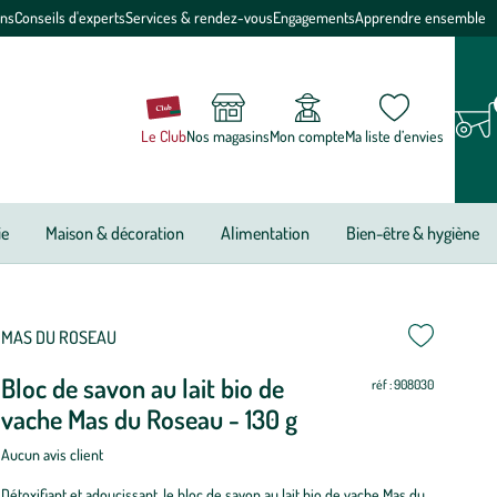
ons
Conseils d'experts
Services & rendez-vous
Engagements
Apprendre ensemble
Le Club
Nos magasins
Mon compte
Ma liste d’envies
ie
Maison & décoration
Alimentation
Bien-être & hygiène
MAS DU ROSEAU
Bloc de savon au lait bio de
réf : 908030
vache Mas du Roseau - 130 g
Aucun avis client
Détoxifiant et adoucissant, le bloc de savon au lait bio de vache Mas du