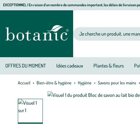
Aller
Aller
Aller
EXCEPTIONNEL I En raison d'un nombre de commandes important, les délais de livraison pe
à
au
au
Jardinerie écologique, animalerie, décoration, alimentation bio botanic®
la
contenu
pied
navigation
principal
de
Votre recherche
page
OFFRES DU MOMENT
Idées cadeaux
Plantes & fleurs
Pot
Accueil
Bien-être & hygiène
Hygiène
Savons pour les mains