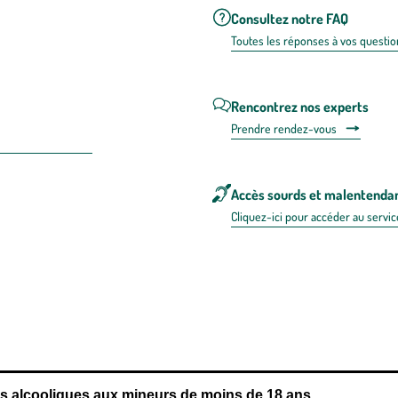
Consultez notre FAQ
Toutes les répons
es à vos questio
Rencontrez nos experts
Prendre rendez-vous
Accès sourds et malentenda
Cliquez-ici pour accéder au servic
 en FRANCE
énérales d'utilisation
Mentions légales
Politique de confidentialité & cookies
Pièces
re les repas,
www.mangerbouger.fr
.
L’abus d’alcool est dangereux pour l
ns alcooliques aux mineurs de moins de 18 ans