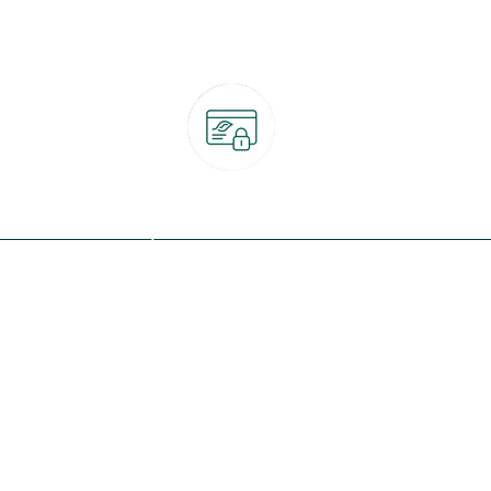
Paiement 100% sécurisé
CB, PayPal, carte cadeau, Alma 3x ou 4x
ret
Qui sommes-nous ?
Notre programme de fidélité
Nos engagements
Nos magasins
botanic® société à mission
Nos services & rendez-vous
Le fonds de dotation botanic
Nos conseils d'experts