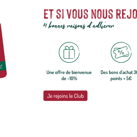
Et si vous nous rejo
4 bonnes raisons d'adhérer
Une offre de bienvenue
Des bons d'achat 
de -10%
points = 5€
Je rejoins le Club