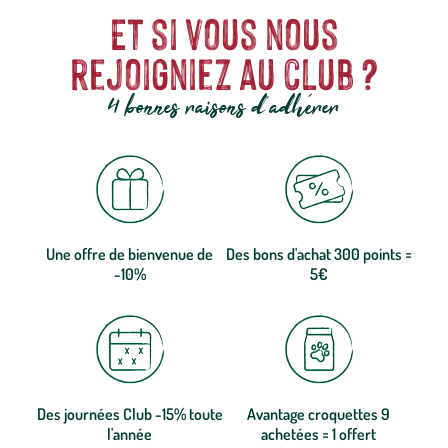
Et si vous nous
rejoigniez au club ?
4 bonnes raisons d'adhérer
Une offre de bienvenue de
Des bons d'achat 300 points =
-10%
5€
Des journées Club -15% toute
Avantage croquettes 9
l'année
achetées = 1 offert