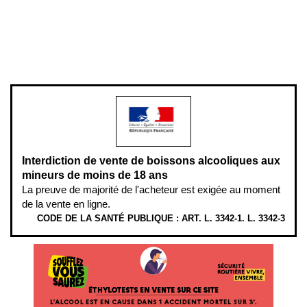
Pour votre santé, évitez de manger entre les repas,
www.mangerbouger.fr
.
L’abus d’alcool est dangereux pour la santé, à consommer avec
modération.
Interdiction de vente de boissons alcooliques aux
mineurs de moins de 18 ans
La preuve de majorité de l'acheteur est exigée au moment
de la vente en ligne.
CODE DE LA SANTÉ PUBLIQUE : ART. L. 3342-1. L. 3342-3
ÉTHYLOTESTS EN VENTE SUR CE SITE. L’ALCOOL EST EN CAUSE