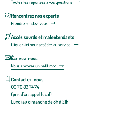
Toutes les répons
es à vos questions
Rencontrez nos experts
Prendre rendez-vous
Accès sourds et malentendants
Cliquez-ici pour accéder au service
Écrivez-nous
Nous envoyer un petit mot
Contactez-nous
09 70 83 74 74
(prix d'un appel local)
Lundi au dimanche de 8h à 21h
Conditions générales de vente
Conditions générales d'utilisation
Mentions légales
Politique de confidentialité & cookies
Pièces détachées
Plan du site
Gestion des cookies