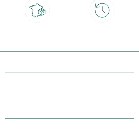
Livraison partout en France
30 jours pour changer d'avis
à domicile ou point relais
et retour gratuit en magasin
(Re)découvrez botanic®
Entre vous et nous
Nos univers botanic®
(Re)connectez-vous avec la nature, inspirez-vous et profitez de