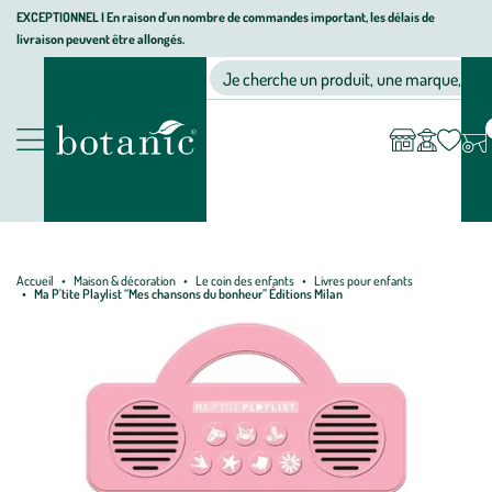
Aller
Aller
Aller
EXCEPTIONNEL I En raison d'un nombre de commandes important, les délais de
livraison peuvent être allongés.
à
au
au
Jardinerie écologique, animalerie, décoration, alimentation bio bot
la
contenu
pied
Ma
Nos magasins
Mon
Je cherche un produit, une marque, un co
liste
compte
navigation
principal
de
d’envies
page
Nos produits
Accueil
Maison & décoration
Le coin des enfants
Livres pour enfants
Ma P'tite Playlist “Mes chansons du bonheur” Éditions Milan