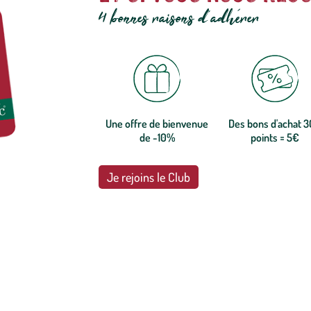
4 bonnes raisons d'adhérer
Une offre de bienvenue
Des bons d'achat 
de -10%
points = 5€
Je rejoins le Club
botanic®, les jardineries expertes du végétal depuis 1995.