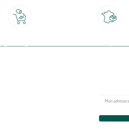
Click & Collect
Livraison partout en Fran
rait gratuit en magasin sous 2h
à domicile ou point relais
(Re)connectez-v
profitez de nos 
Plantes & fleurs
Potager & verger
Jardinage
Aménagement extérieur
Maison & décoration
Animalerie