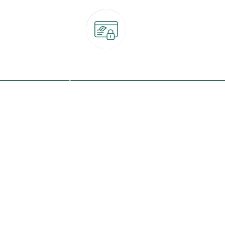
Paiement 100% sécurisé
CB, PayPal, carte cadeau, Alma 3x ou 4x
ret
Qui sommes-nous ?
Notre programme de fidélité
Nos engagements
Nos magasins
botanic® société à mission
Nos services & rendez-vous
Le fonds de dotation botanic
Nos conseils d'experts
Espace presse
Nos garanties
Travailler chez botanic®
Nos conditions de livraison