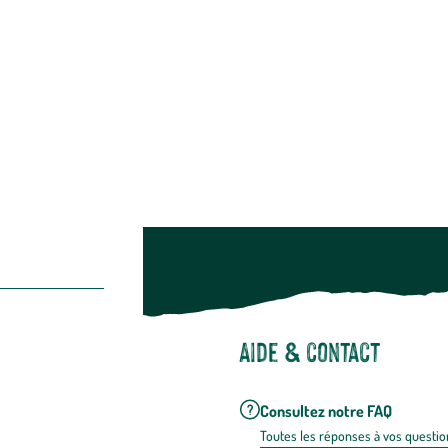
Alimentation
Bien-être & hygiène
Restons c
Noël
Suivez-nou
Suiv
Aide & contact
Consultez notre FAQ
Toutes les répons
es à vos questio