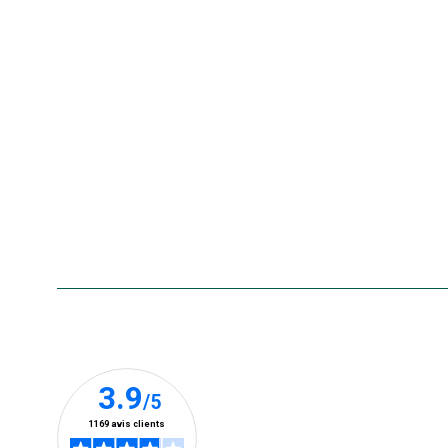
Nos offres d'emploi
Le retrait en magasin 2h
Nos offres du moment
Nos marques
La carte cadeau botanic®
Collecte de vos produits
usagés
Rappels de produits
Aide & contact
Foire aux questions
Accessibilité : non conforme
Nos clients prennent la parole