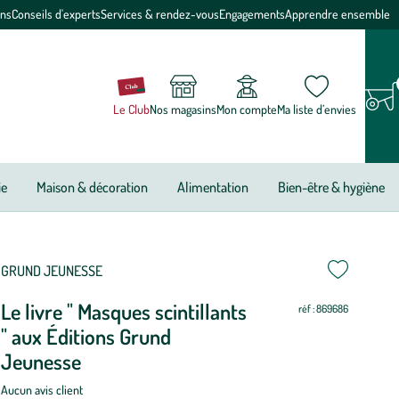
ons
Conseils d'experts
Services & rendez-vous
Engagements
Apprendre ensemble
Le Club
Nos magasins
Mon compte
Ma liste d’envies
ie
Maison & décoration
Alimentation
Bien-être & hygiène
GRUND JEUNESSE
Le livre " Masques scintillants
réf : 869686
" aux Éditions Grund
Jeunesse
Aucun avis client