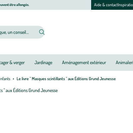
Aide & contact
Inspirati
uvent être allongés.
ager & verger
Jardinage
Aménagement extérieur
Animaler
enfants
Le livre " Masques scintillants " aux Éditions Grund Jeunesse
Afficher
le
zoom
pour
l’image
1
sur
1