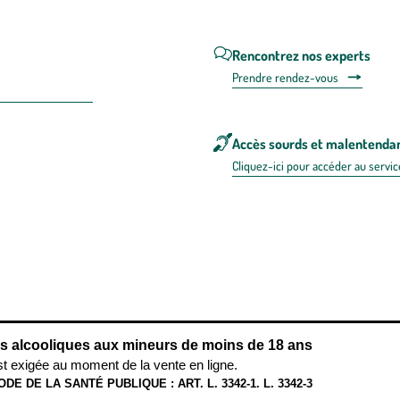
Rencontrez nos experts
Prendre rendez-vous
Accès sourds et malentenda
Cliquez-ici pour accéder au servic
 en FRANCE
énérales d'utilisation
Mentions légales
Politique de confidentialité & cookies
Pièces
re les repas,
www.mangerbouger.fr
.
L’abus d’alcool est dangereux pour l
ns alcooliques aux mineurs de moins de 18 ans
st exigée au moment de la vente en ligne.
ODE DE LA SANTÉ PUBLIQUE : ART. L. 3342-1. L. 3342-3