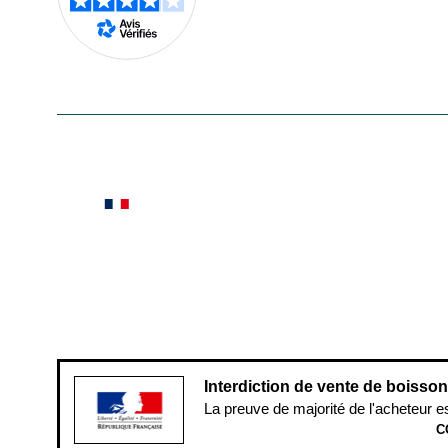
En savoir plus
Le saviez-vous ?
Notre site botanic® a été pensé, créé et développé
Conditions générales de vente
Conditions g
Pour votre santé, évitez de manger ent
Interdiction de vente de boisso
La preuve de majorité de l'acheteur e
C