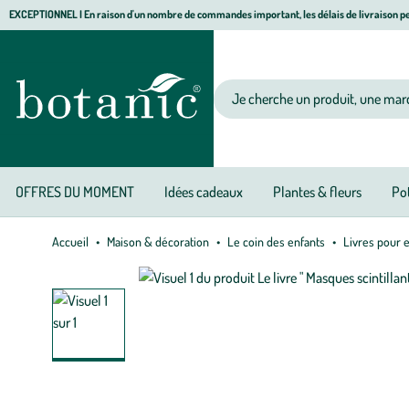
Aller
Aller
Aller
EXCEPTIONNEL I En raison d'un nombre de commandes important, les délais de livraison pe
à
au
au
Jardinerie écologique, animalerie, décoration, alimentation bio botanic®
la
contenu
pied
navigation
principal
de
Votre recherche
page
OFFRES DU MOMENT
Idées cadeaux
Plantes & fleurs
Pot
Accueil
Maison & décoration
Le coin des enfants
Livres pour 