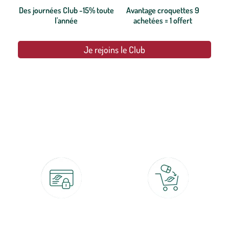
Des journées Club -15% toute
Avantage croquettes 9
l'année
achetées = 1 offert
Je rejoins le Club
botanic®, les jardineries expertes du végétal depuis 1995.
Paiement 100% sécurisé
Click & Collect
CB, PayPal, carte cadeau, Alma 3x ou
retrait gratuit en magasin sous 2h