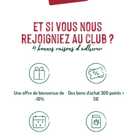
Et si vous nous
rejoigniez au club ?
4 bonnes raisons d'adhérer
Une offre de bienvenue de
Des bons d'achat 300 points =
-10%
5€