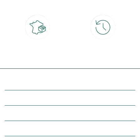
4x
Livraison partout en France
30 jours pour changer d'avis
à domicile ou point relais
et retour gratuit en magasin
(Re)découvrez botanic®
Entre vous et nous
Nos univers botanic®