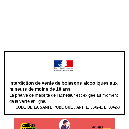
Mentions légales
Politique de confidentialité & cookies
Pièces détachées
Plan du site
Gestion des cookies
Pour votre santé, évitez de manger entre les repas,
www.mangerbouger.fr
.
L’abus d’alcool est dangereux pour la santé, à consommer avec
modération.
Interdiction de vente de boissons alcooliques aux
mineurs de moins de 18 ans
La preuve de majorité de l'acheteur est exigée au moment
de la vente en ligne.
CODE DE LA SANTÉ PUBLIQUE : ART. L. 3342-1. L. 3342-3
ÉTHYLOTESTS EN VENTE SUR CE SITE. L’ALCOOL EST EN CAUSE