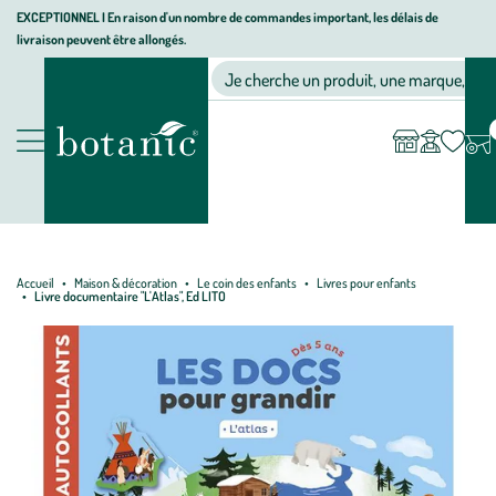
Aller
Aller
Aller
EXCEPTIONNEL I En raison d'un nombre de commandes important, les délais de
livraison peuvent être allongés.
à
au
au
Jardinerie écologique, animalerie, décoration, alimentation bio bot
la
contenu
pied
Ma
Nos magasins
Mon
Je cherche un produit, une marque, un co
liste
compte
navigation
principal
de
d’envies
page
Nos produits
Accueil
Maison & décoration
Le coin des enfants
Livres pour enfants
Livre documentaire "L'Atlas", Ed LITO