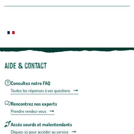
la
newslette
En
Le saviez-vous ?
savoir
plus
Notre site botanic® a été pensé, créé et développé en FRANCE
Aide & contact
Consultez notre FAQ
Toutes les répons
es à vos questions
Rencontrez nos experts
Prendre rendez-vous
Accès sourds et malentendants
Cliquez-ici pour accéder au service