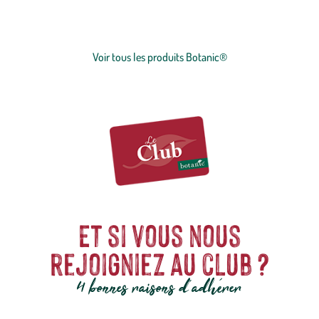
plants
potagers, plantes fleuries et
arbustes
,
outillages
et
accessoires
du jardinier
… Nos produits répondent à un cahier des charges sans
Voir plus
concession sur la qualité, l'excellence environnementale et sociétale
et le prix juste.
Voir tous les produits Botanic®
Et si vous nous
rejoigniez au club ?
4 bonnes raisons d'adhérer