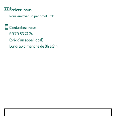
Écrivez-nous
Nous envoyer un petit mot
Contactez-nous
09 70 83 74 74
(prix d'un appel local)
Lundi au dimanche de 8h à 21h
Conditions générales de vente
Conditions générales d'utilisation
Mentions légales
Politique de confidentialité & cookies
Pièces détachées
Plan du site
Gestion des cookies
Pour votre santé, évitez de manger entre les repas,
www.mangerbouger.fr
.
L’abus d’alcool est dangereux pour la santé, à consommer avec
modération.