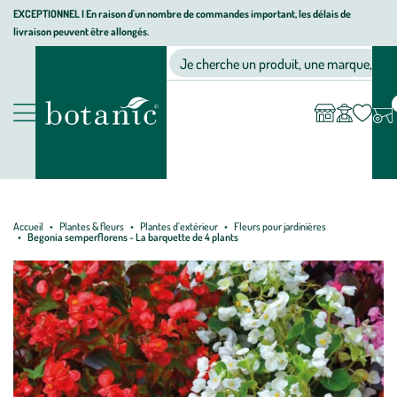
Aller
Aller
Aller
EXCEPTIONNEL I En raison d'un nombre de commandes important, les délais de
livraison peuvent être allongés.
à
au
au
Jardinerie écologique, animalerie, décoration, alimentation bio bot
la
contenu
pied
Ma
Nos magasins
Mon
Je cherche un produit, une marque, un co
liste
compte
navigation
principal
de
d’envies
page
Nos produits
Accueil
Plantes & fleurs
Plantes d'extérieur
Fleurs pour jardinières
Begonia semperflorens - La barquette de 4 plants