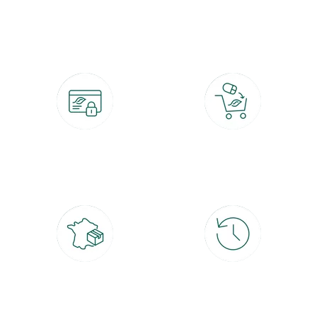
botanic®, les jardineries expertes du végétal depuis 1995.
Paiement 100% sécurisé
Click & Collect
CB, PayPal, carte cadeau, Alma 3x ou
retrait gratuit en magasin sous 2h
4x
Livraison partout en France
30 jours pour changer d'avis
à domicile ou point relais
et retour gratuit en magasin