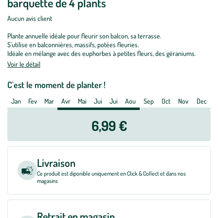
barquette de 4 plants
Begonia
semperflorens
Aucun avis client
-
Plante annuelle idéale pour fleurir son balcon, sa terrasse.
La
S'utilise en balconnières, massifs, potées fleuries.
barquette
Idéale en mélange avec des euphorbes à petites fleurs, des géraniums.
de
Voir le détail
4
C'est le moment de planter !
plants
Jan
Fev
Mar
Avr
Mai
Jui
Jui
Aou
Sep
Oct
Nov
Dec
6,99 €
Livraison
Ce produit est diponible uniquement en Click & Collect et dans nos
magasins
Retrait en magasin