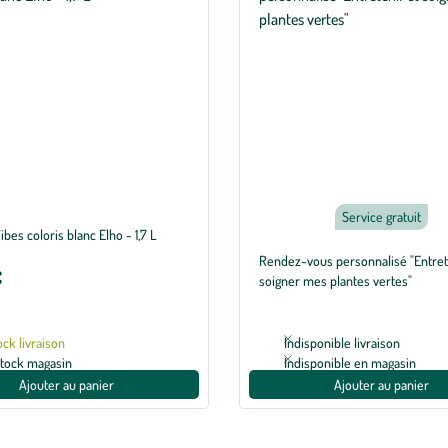
Service gratuit
ibes coloris blanc Elho - 1,7 L
Rendez-vous personnalisé "Entret
€
soigner mes plantes vertes"
ock livraison
Indisponible livraison
stock magasin
Indisponible en magasin
Ajouter au panier
Ajouter au panier