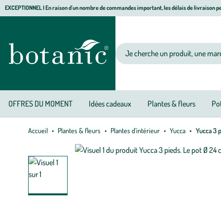
Aller
Aller
Aller
EXCEPTIONNEL I En raison d'un nombre de commandes important, les délais de livraison pe
à
au
au
Jardinerie écologique, animalerie, décoration, alimentation bio botanic®
la
contenu
pied
navigation
principal
de
Votre recherche
page
OFFRES DU MOMENT
Idées cadeaux
Plantes & fleurs
Pot
Accueil
Plantes & fleurs
Plantes d’intérieur
Yucca
Yucca 3 p