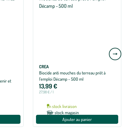
Aller
à
la
CREA
Biocide anti mouches du terreau prêt à
T
slide
l’emploi Décamp - 500 ml
enir et
suivante
13,99 €
27,98 € / l
D
En stock livraison
Voir stock magasin
Ajouter au panier