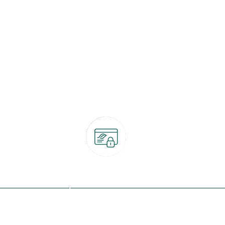
Paiement 100% sécurisé
CB, PayPal, carte cadeau, Alma 3x ou 4x
ret