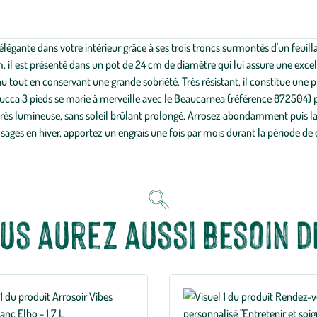
légante dans votre intérieur grâce à ses trois troncs surmontés d'un feuill
il est présenté dans un pot de 24 cm de diamètre qui lui assure une excell
 tout en conservant une grande sobriété. Très résistant, il constitue une 
e Yucca 3 pieds se marie à merveille avec le Beaucarnea (référence 8725
e très lumineuse, sans soleil brûlant prolongé. Arrosez abondamment puis 
osages en hiver, apportez un engrais une fois par mois durant la période d
us aurez aussi besoin de