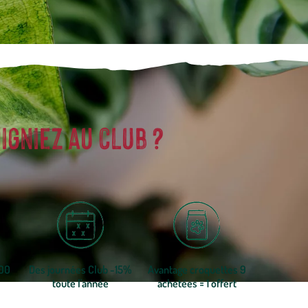
igniez au club ?
300
Des journées Club -15%
Avantage croquettes 9
toute l'année
achetées = 1 offert