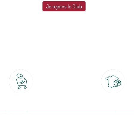
Je rejoins le Club
botanic®, les jardineries expertes du végétal depuis 1995.
Click & Collect
Livraison partout en Fran
rait gratuit en magasin sous 2h
à domicile ou point relais