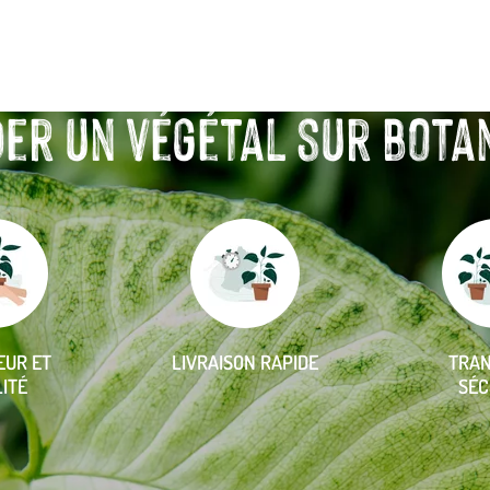
r un végétal sur botanic
EUR ET
LIVRAISON RAPIDE
TRA
ITÉ
SÉC