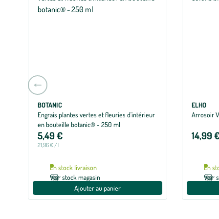
Aller
à
la
BOTANIC
ELHO
Engrais plantes vertes et fleuries d'intérieur
Arrosoir V
slide
en bouteille botanic® - 250 ml
précédente
5,49 €
14,99 
21,96 € / l
En stock livraison
En st
Voir stock magasin
Voir 
Ajouter au panier