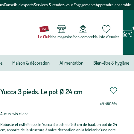
ons
Conseils d'experts
Services & rendez-vous
Engagements
Apprendre ensemble
Le Club
Nos magasins
Mon compte
Ma liste d’envies
ie
Maison & décoration
Alimentation
Bien-être & hygiène
Yucca 3 pieds. Le pot Ø 24 cm
réf : 802864
Aucun avis client
Robuste et esthétique, le Yucca 3 pieds de 130 cm de haut, en pot de 24
cm, apporte de la structure à votre décoration en la teintant d’une note