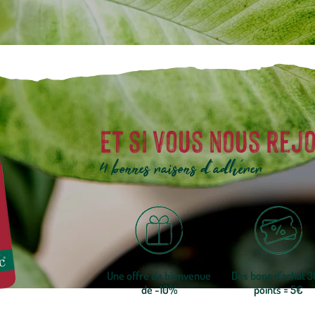
Et si vous nous rejo
4 bonnes raisons d'adhérer
Une offre de bienvenue
Des bons d'achat 
de -10%
points = 5€