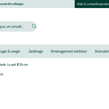
Aide & contact
Inspirati
uvent être allongés.
ager & verger
Jardinage
Aménagement extérieur
Animaler
ieds. Le pot Ø 24 cm
Afficher
le
zoom
pour
l’image
1
sur
1