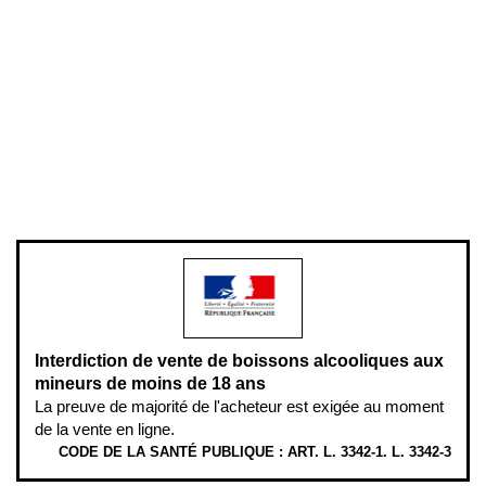
Conditions générales de vente
Conditions générales d'utilisation
Mentions légales
Politique de confidentialité & cookies
Pièces détachées
Plan du site
Gestion des cookies
Pour votre santé, évitez de manger entre les repas,
www.mangerbouger.fr
.
L’abus d’alcool est dangereux pour la santé, à consommer avec
modération.
Interdiction de vente de boissons alcooliques aux
mineurs de moins de 18 ans
La preuve de majorité de l'acheteur est exigée au moment
de la vente en ligne.
CODE DE LA SANTÉ PUBLIQUE : ART. L. 3342-1. L. 3342-3