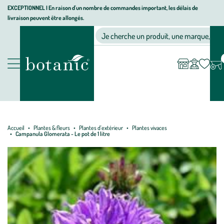
Aller
Aller
Aller
EXCEPTIONNEL I En raison d'un nombre de commandes important, les délais de
livraison peuvent être allongés.
à
au
au
Jardinerie écologique, animalerie, décoration, alimentation bio bot
la
contenu
pied
Ma
Nos magasins
Mon
Je cherche un produit, une marque, un co
liste
compte
navigation
principal
de
d’envies
page
Nos produits
Accueil
Plantes & fleurs
Plantes d'extérieur
Plantes vivaces
Campanula Glomerata - Le pot de 1 litre