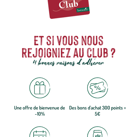
Et si vous nous
rejoigniez au club ?
4 bonnes raisons d'adhérer
Une offre de bienvenue de
Des bons d'achat 300 points =
-10%
5€