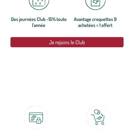
Des journées Club -15% toute
Avantage croquettes 9
l'année
achetées = 1 offert
Je rejoins le Club
botanic®, les jardineries expertes du végétal depuis 1995.