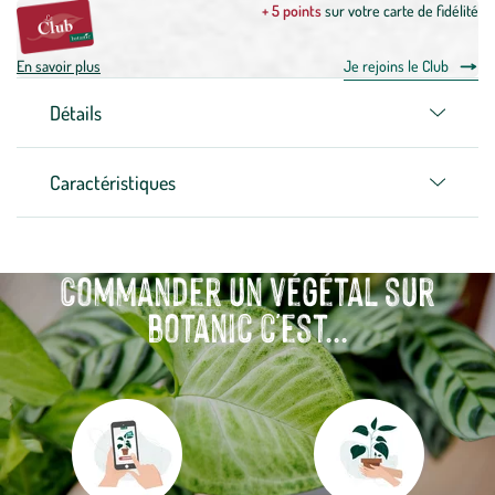
+ 5 points
sur votre carte de fidélité
En savoir plus
Je rejoins le Club
Détails
Caractéristiques
Commander un végétal sur
botanic c'est...
Aller
Aller
à
à