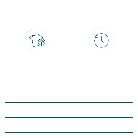
Paiement 100% sécurisé
Click & Collect
CB, PayPal, carte cadeau, Alma 3x ou
retrait gratuit en magasin sous 2h
4x
Livraison partout en France
30 jours pour changer d'avis
à domicile ou point relais
et retour gratuit en magasin
(Re)découvrez botanic®
Entre vous et nous