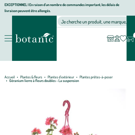
Aller
Aller
Aller
EXCEPTIONNEL I En raison d'un nombre de commandes important, les délais de
livraison peuvent être allongés.
à
au
au
Jardinerie écologique, animalerie, décoration, alimentation bio bot
la
contenu
pied
Ma
Nos magasins
Mon
Je cherche un produit, une marque, un co
liste
compte
navigation
principal
de
d’envies
page
Nos produits
Accueil
Plantes & fleurs
Plantes d'extérieur
Plantes prêtes-à-poser
Géranium lierre à fleurs doubles - La suspension