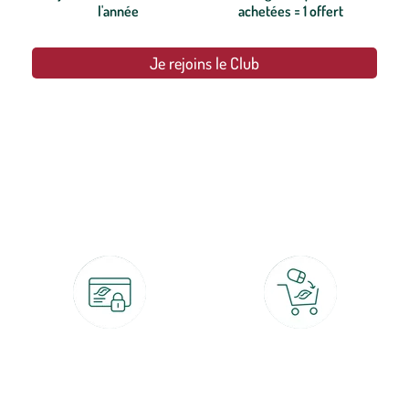
l'année
achetées = 1 offert
Je rejoins le Club
botanic®, les jardineries expertes du végétal depuis 1995.
Paiement 100% sécurisé
Click & Collect
CB, PayPal, carte cadeau, Alma 3x ou
retrait gratuit en magasin sous 2h
4x