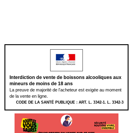
Plan du site
Gestion des cookies
Pour votre santé, évitez de manger entre les repas,
www.mangerbouger.fr
.
L’abus d’alcool est dangereux pour la santé, à consommer avec
modération.
Interdiction de vente de boissons alcooliques aux
mineurs de moins de 18 ans
La preuve de majorité de l'acheteur est exigée au moment
de la vente en ligne.
CODE DE LA SANTÉ PUBLIQUE : ART. L. 3342-1. L. 3342-3
ÉTHYLOTESTS EN VENTE SUR CE SITE. L’ALCOOL EST EN CAUSE