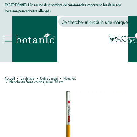
Aller
Aller
Aller
EXCEPTIONNEL I En raison d'un nombre de commandes important, les délais de
livraison peuvent être allongés.
à
au
au
Jardinerie écologique, animalerie, décoration, alimentation bio bot
la
contenu
pied
Ma
Nos magasins
Mon
Je cherche un produit, une marque, un co
liste
compte
navigation
principal
de
d’envies
page
Nos produits
Accueil
Jardinage
Outils à main
Manches
Manche en frêne coloris jaune 170 cm