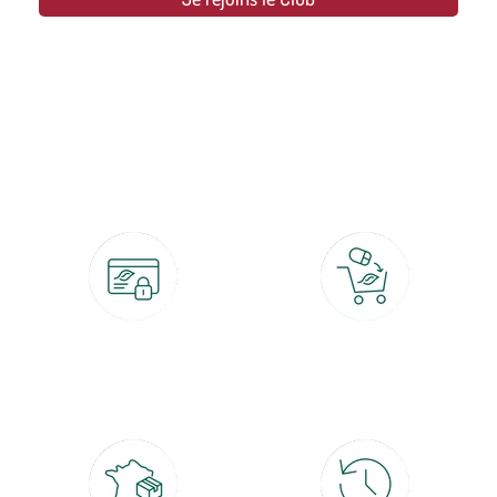
botanic®, les jardineries expertes du végétal depuis 1995.
Paiement 100% sécurisé
Click & Collect
CB, PayPal, carte cadeau, Alma 3x ou
retrait gratuit en magasin sous 2h
4x