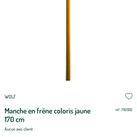
Mettre
Mettre
WOLF
à
à
Manche en frêne coloris jaune
jour
jour
réf : 782002
170 cm
Aucun avis client