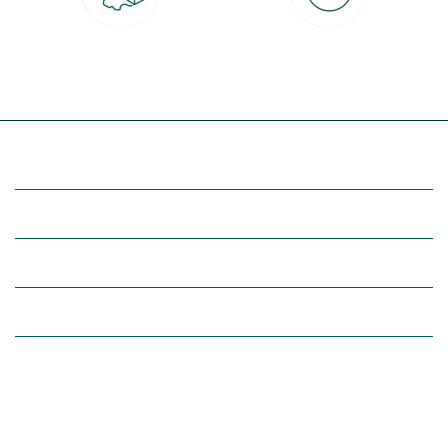
Livraison partout en France
30 jours pour changer d'avis
à domicile ou point relais
et retour gratuit en magasin
(Re)découvrez botanic®
Entre vous et nous
Nos univers botanic®
(Re)connectez-vous avec la nature, inspirez-vous et profitez de
nos offres exclusives !