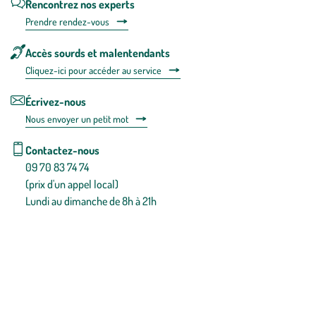
Rencontrez nos experts
Prendre rendez-vous
Accès sourds et malentendants
Cliquez-ici pour accéder au service
Écrivez-nous
Nous envoyer un petit mot
Contactez-nous
09 70 83 74 74
(prix d'un appel local)
Lundi au dimanche de 8h à 21h
Conditions générales de vente
Conditions générales d'utilisation
Mentions légales
Politique de confidentialité & cookies
Pièces détachées
Plan du site
Gestion des cookies
Pour votre santé, évitez de manger entre les repas,