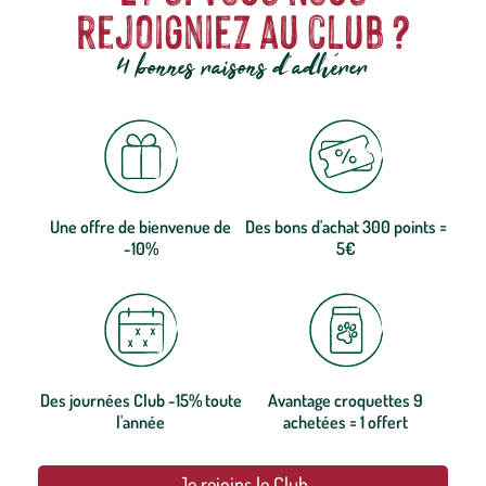
rejoigniez au club ?
4 bonnes raisons d'adhérer
Une offre de bienvenue de
Des bons d'achat 300 points =
-10%
5€
Des journées Club -15% toute
Avantage croquettes 9
l'année
achetées = 1 offert
Je rejoins le Club