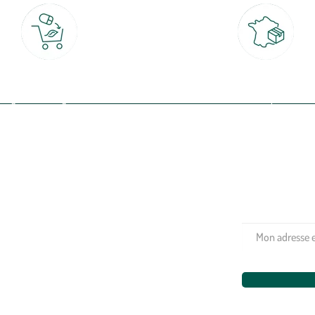
Click & Collect
Livraison partout en Fran
rait gratuit en magasin sous 2h
à domicile ou point relais
(Re)connectez-v
profitez de nos 
Plantes & fleurs
Potager & verger
Jardinage
Aménagement extérieur
Maison & décoration
Animalerie
Alimentation