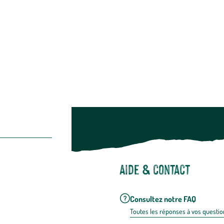
Bien-être & hygiène
Restons c
Noël
Suivez-nou
Suiv
Aide & contact
Consultez notre FAQ
Toutes les répons
es à vos questio