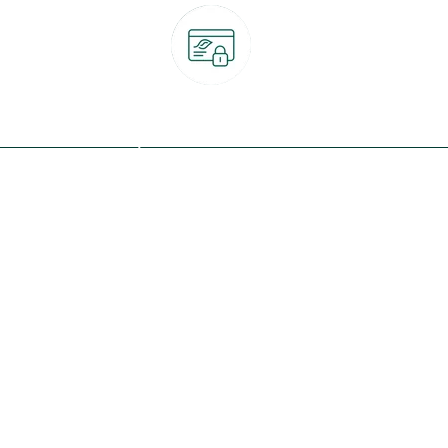
Paiement 100% sécurisé
CB, PayPal, carte cadeau, Alma 3x ou 4x
ret
Qui sommes-nous ?
Notre programme de fidélité
Nos engagements
Nos magasins
botanic® société à mission
Nos services & rendez-vous
Le fonds de dotation botanic
Nos conseils d'experts
Espace presse
Nos garanties
Travailler chez botanic®
Nos conditions de livraison
Nos offres d'emploi
Le retrait en magasin 2h