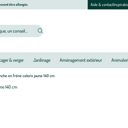
Aide & contact
Inspirati
uvent être allongés.
ager & verger
Jardinage
Aménagement extérieur
Animaler
che en frêne coloris jaune 140 cm
Afficher
le
M
M
zoom
à
à
pour
jo
jo
l’image
1
sur
1