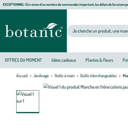
Aller
Aller
Aller
EXCEPTIONNEL I En raison d'un nombre de commandes important, les délais de livraison pe
à
au
au
Jardinerie écologique, animalerie, décoration, alimentation bio botanic®
la
contenu
pied
navigation
principal
de
Votre recherche
page
OFFRES DU MOMENT
Idées cadeaux
Plantes & fleurs
Pot
Accueil
Jardinage
Outils à main
Outils interchangeables
Man