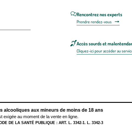
Rencontrez nos experts
Prendre rendez-vous
Accès sourds et malentenda
Cliquez-ici pour accéder au servic
 en FRANCE
énérales d'utilisation
Mentions légales
Politique de confidentialité & cookies
Pièces
re les repas,
www.mangerbouger.fr
.
L’abus d’alcool est dangereux pour l
ns alcooliques aux mineurs de moins de 18 ans
st exigée au moment de la vente en ligne.
ODE DE LA SANTÉ PUBLIQUE : ART. L. 3342-1. L. 3342-3