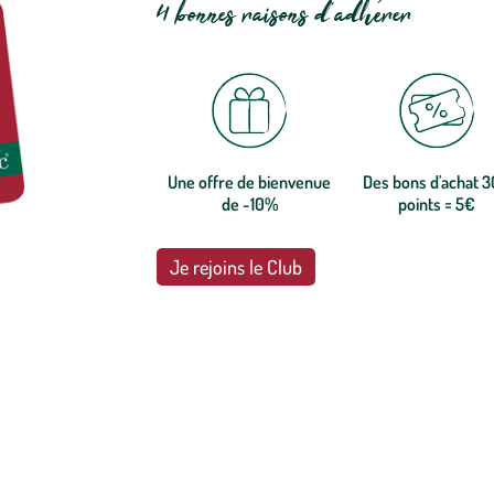
4 bonnes raisons d'adhérer
Une offre de bienvenue
Des bons d'achat 
de -10%
points = 5€
Je rejoins le Club
botanic®, les jardineries expertes du végétal depuis 1995.