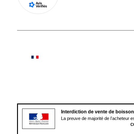
En savoir plus
Le saviez-vous ?
Notre site botanic® a été pensé, créé et développé
Conditions générales de vente
Conditions g
Pour votre santé, évitez de manger ent
Interdiction de vente de boisso
La preuve de majorité de l'acheteur e
C