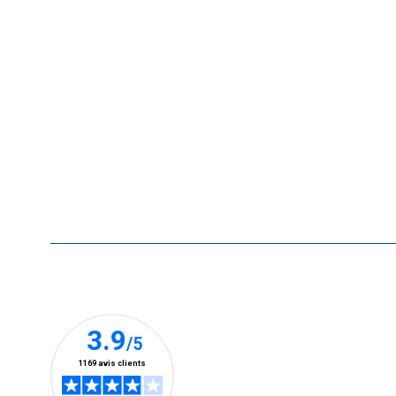
Nos offres du moment
Nos marques
La carte cadeau botanic®
Collecte de vos produits
usagés
Rappels de produits
Aide & contact
Foire aux questions
Accessibilité : non conforme
Nos clients prennent la parole