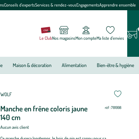
ons
Conseils d'experts
Services & rendez-vous
Engagements
Apprendre ensemble
Le Club
Nos magasins
Mon compte
Ma liste d’envies
ie
Maison & décoration
Alimentation
Bien-être & hygiène
ettre
ettre
WOLF
Manche en frêne coloris jaune
ur
ur
réf : 781998
140 cm
Aucun avis client
Ce manche durera longtemps, le bois de pin est connu pour sa