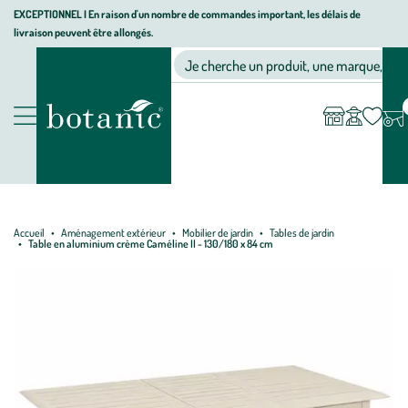
Aller
Aller
Aller
EXCEPTIONNEL I En raison d'un nombre de commandes important, les délais de
livraison peuvent être allongés.
à
au
au
Jardinerie écologique, animalerie, décoration, alimentation bio bot
la
contenu
pied
Ma
Nos magasins
Mon
Je cherche un produit, une marque, un co
liste
compte
navigation
principal
de
d’envies
page
Nos produits
Accueil
Aménagement extérieur
Mobilier de jardin
Tables de jardin
Table en aluminium crème Caméline II - 130/180 x 84 cm