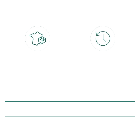
Paiement 100% sécurisé
Click & Collect
CB, PayPal, carte cadeau, Alma 3x ou
retrait gratuit en magasin sous 2h
4x
Livraison partout en France
30 jours pour changer d'avis
à domicile ou point relais
et retour gratuit en magasin
(Re)découvrez botanic®
Entre vous et nous
Nos univers botanic®