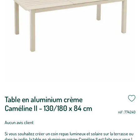
Mettre
Table en aluminium crème
Mettre
à
à
Caméline II - 130/180 x 84 cm
jour
jour
réf : 774240
Aucun avis client
Si vous souhaitez créer un coin repas lumineux et solaire sur la terrasse ou
dans le jardin, la table en aluminium crème Caméline II est faite pour vous !