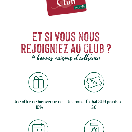
Et si vous nous
rejoigniez au club ?
4 bonnes raisons d'adhérer
Une offre de bienvenue de
Des bons d'achat 300 points =
-10%
5€