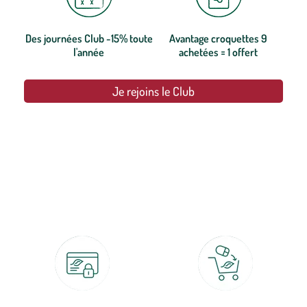
Des journées Club -15% toute
Avantage croquettes 9
l'année
achetées = 1 offert
Je rejoins le Club
botanic®, les jardineries expertes du végétal depuis 1995.