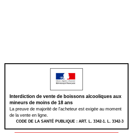
Conditions générales de vente
Conditions générales d'utilisation
Mentions légales
Politique de confidentialité & cookies
Pièces détachées
Plan du site
Gestion des cookies
Pour votre santé, évitez de manger entre les repas,
www.mangerbouger.fr
.
L’abus d’alcool est dangereux pour la santé, à consommer avec
modération.
Interdiction de vente de boissons alcooliques aux
mineurs de moins de 18 ans
La preuve de majorité de l'acheteur est exigée au moment
de la vente en ligne.
CODE DE LA SANTÉ PUBLIQUE : ART. L. 3342-1. L. 3342-3