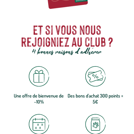
Et si vous nous
rejoigniez au club ?
4 bonnes raisons d'adhérer
Une offre de bienvenue de
Des bons d'achat 300 points =
-10%
5€