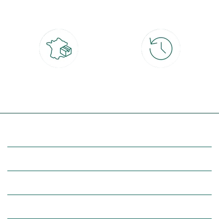
CB, PayPal, carte cadeau, Alma 3x ou
retrait gratuit en magasin sous 2h
4x
Livraison partout en France
30 jours pour changer d'avis
à domicile ou point relais
et retour gratuit en magasin
(Re)découvrez botanic®
Entre vous et nous
Nos univers botanic®