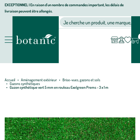
Aller
Aller
Aller
EXCEPTIONNEL I En raison d'un nombre de commandes important, les délais de
livraison peuvent être allongés.
à
au
au
Jardinerie écologique, animalerie, décoration, alimentation bio bot
la
contenu
pied
Ma
Nos magasins
Mon
Je cherche un produit, une marque, un co
liste
compte
navigation
principal
de
d’envies
page
Nos produits
Accueil
Aménagement extérieur
Brise-vues, gazons et sols
Gazons synthétiques
Gazon synthétique vert 5 mm en rouleau Exelgreen Prems - 3 x 1 m