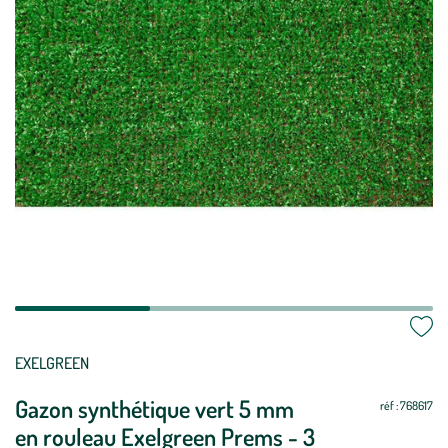
Mettre
Mettre
EXELGREEN
à
à
Gazon synthétique vert 5 mm
jour
jour
réf : 768617
en rouleau Exelgreen Prems - 3