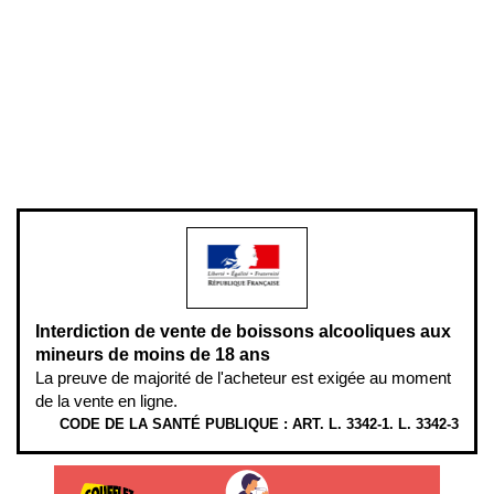
Conditions générales de vente
Conditions générales d'utilisation
Mentions légales
Politique de confidentialité & cookies
Pièces détachées
Plan du site
Gestion des cookies
Pour votre santé, évitez de manger entre les repas,
www.mangerbouger.fr
.
L’abus d’alcool est dangereux pour la santé, à consommer avec
modération.
Interdiction de vente de boissons alcooliques aux
mineurs de moins de 18 ans
La preuve de majorité de l'acheteur est exigée au moment
de la vente en ligne.
CODE DE LA SANTÉ PUBLIQUE : ART. L. 3342-1. L. 3342-3
ÉTHYLOTESTS EN VENTE SUR CE SITE. L’ALCOOL EST EN CAUSE