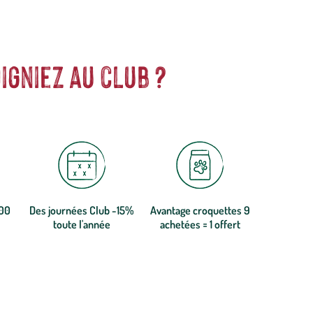
igniez au club ?
300
Des journées Club -15%
Avantage croquettes 9
toute l'année
achetées = 1 offert