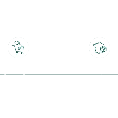
botanic®, les jardineries expertes du végétal depuis 1995.
Click & Collect
Livraison partout en Fran
rait gratuit en magasin sous 2h
à domicile ou point relais
(Re)connectez-v
profitez de nos 
Plantes & fleurs