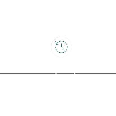
ce
30 jours pour changer d'avis
et retour gratuit en magasin
ous avec la nature, inspirez-vous et
offres exclusives !