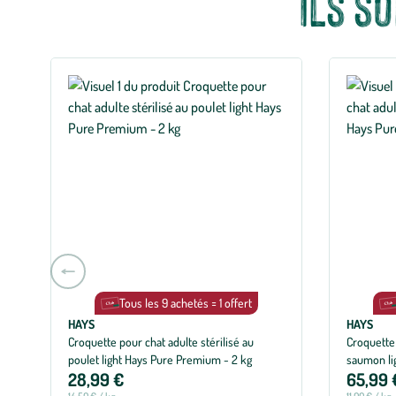
Ils s
Aller
à
Tous les 9 achetés = 1 offert
la
HAYS
HAYS
slide
Croquette pour chat adulte stérilisé au
Croquette 
précédente
poulet light Hays Pure Premium - 2 kg
saumon li
28,99 €
65,99 