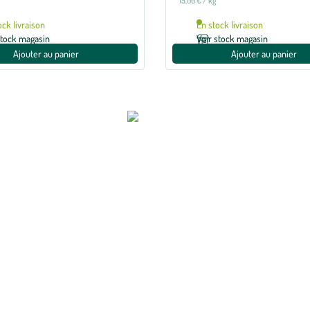
15,00 € / kg
ock livraison
En stock livraison
stock magasin
Voir stock magasin
Ajouter au panier
Ajouter au panier
animaux, qui sont aujourd’hui de véritables membres de la famille. Pou
des nutritionnistes à partir d’ingrédients de qualité et conçues pour ac
tées à chaque style de vie : Hays Classic Original®, Hays High Meat® 
oins spécifiques.