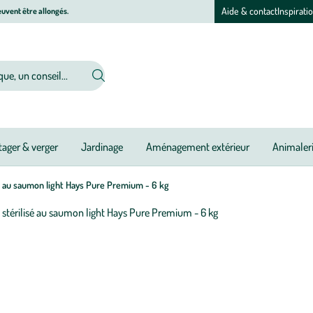
Aide & contact
Inspirati
uvent être allongés.
ager & verger
Jardinage
Aménagement extérieur
Animaler
é au saumon light Hays Pure Premium - 6 kg
Afficher
le
M
M
zoom
à
à
pour
jo
jo
l’image
1
sur
3