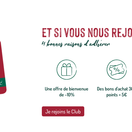
Et si vous nous rejo
4 bonnes raisons d'adhérer
Une offre de bienvenue
Des bons d'achat 
de -10%
points = 5€
Je rejoins le Club