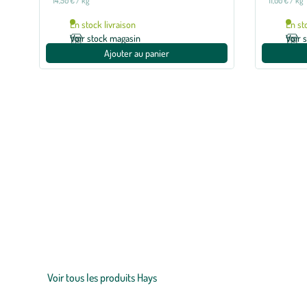
14,50 € / kg
11,00 € / kg
En stock livraison
En st
Voir stock magasin
Voir 
Ajouter au panier
Zoom sur la marque
Depuis des siècles, nous partageons un lien unique avec nos 
complète de croquettes pour
chiens
et
chats
, élaborées par 
quatre gammes pensées pour répondre à chaque besoin et adap
Hays Pure Premium® conçue pour nos amis félins et leurs bes
Voir tous les produits Hays