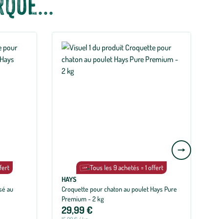
que...
Aller
à
fert
Tous les 9 achetés = 1 offert
la
HAYS
slide
sé au
Croquette pour chaton au poulet Hays Pure
C
suivante
Premium - 2 kg
p
29,99 €