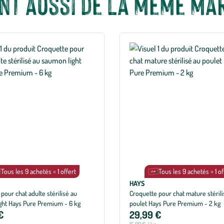
ont aussi de la même mar
Tous les 9 achetés = 1 offert
Tous les 9 achetés = 1 of
HAYS
pour chat adulte stérilisé au
Croquette pour chat mature stérili
ght Hays Pure Premium - 6 kg
poulet Hays Pure Premium - 2 kg
€
29,99 €