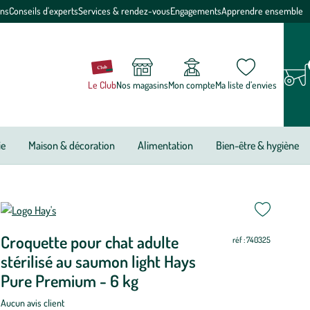
ons
Conseils d'experts
Services & rendez-vous
Engagements
Apprendre ensemble
Le Club
Nos magasins
Mon compte
Ma liste d’envies
ie
Maison & décoration
Alimentation
Bien-être & hygiène
ettre
ettre
Croquette pour chat adulte
ur
ur
réf : 740325
stérilisé au saumon light Hays
Pure Premium - 6 kg
Aucun avis client