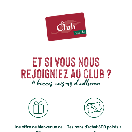
vous séduire par des
confitures
qui racontent l’histoire du goût.
SAVEURS et FRUITS, la promesse d’émotions sucrées à chaque
cuillère.
Et si vous nous
rejoigniez au club ?
4 bonnes raisons d'adhérer
Une offre de bienvenue de
Des bons d'achat 300 points =