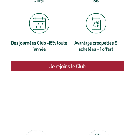
-10%
5€
Des journées Club -15% toute
Avantage croquettes 9
l'année
achetées = 1 offert
Je rejoins le Club
botanic®, les jardineries expertes du végétal depuis 1995.