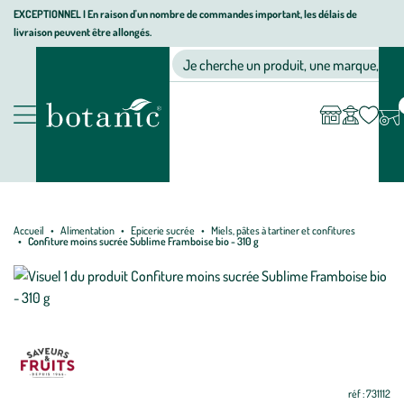
Aller
Aller
Aller
EXCEPTIONNEL I En raison d'un nombre de commandes important, les délais de
livraison peuvent être allongés.
à
au
au
Jardinerie écologique, animalerie, décoration, alimentation bio bot
la
contenu
pied
Ma
Nos magasins
Mon
Je cherche un produit, une marque, un co
liste
compte
navigation
principal
de
d’envies
page
Nos produits
Accueil
Alimentation
Epicerie sucrée
Miels, pâtes à tartiner et confitures
Confiture moins sucrée Sublime Framboise bio - 310 g
réf : 731112