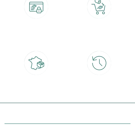
Paiement 100% sécurisé
Click & Collect
CB, PayPal, carte cadeau, Alma 3x ou
retrait gratuit en magasin sous 2h
4x
Livraison partout en France
30 jours pour changer d'avis
à domicile ou point relais
et retour gratuit en magasin
(Re)découvrez botanic®