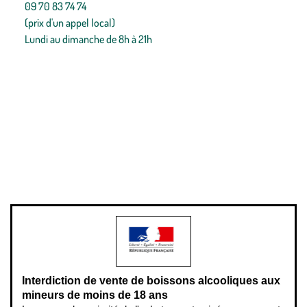
09 70 83 74 74
(prix d'un appel local)
Lundi au dimanche de 8h à 21h
Conditions générales de vente
Conditions générales d'utilisation
Mentions légales
Politique de confidentialité & cookies
Pièces détachées
Plan du site
Gestion des cookies
Pour votre santé, évitez de manger entre les repas,
www.mangerbouger.fr
.
L’abus d’alcool est dangereux pour la santé, à consommer avec
modération.
Interdiction de vente de boissons alcooliques aux
mineurs de moins de 18 ans